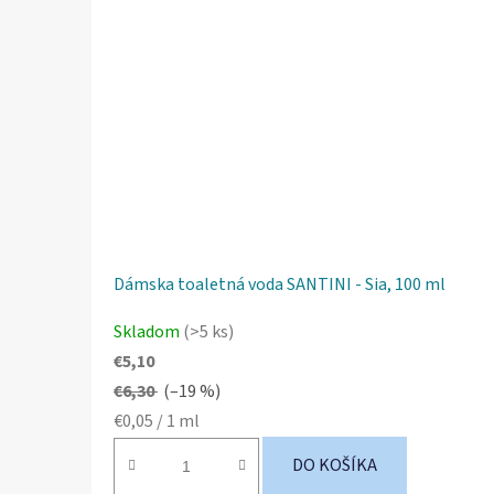
Dámska toaletná voda SANTINI - Sia, 100 ml
Skladom
(>5 ks)
€5,10
€6,30
(–19 %)
Jednotková
€0,05 / 1 ml
cena:
DO KOŠÍKA