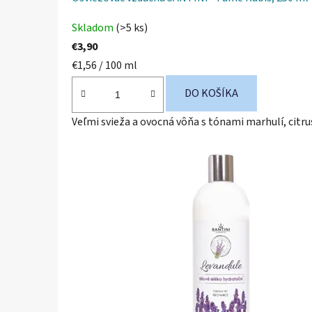
Priemerné
Skladom
(>5 ks)
hodnotenie
€3,90
produktu
Jednotková
€1,56 / 100 ml
je
cena:
3,0
DO KOŠÍKA
z
Veľmi svieža a ovocná vôňa s tónami marhulí, citru
5
hviezdičiek.