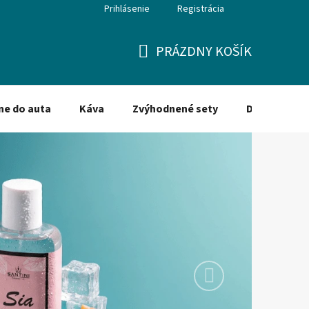
Prihlásenie
Registrácia
PRÁZDNY KOŠÍK
NÁKUPNÝ
KOŠÍK
ne do auta
Káva
Zvýhodnené sety
Dezinfekcia
Nasledujúce