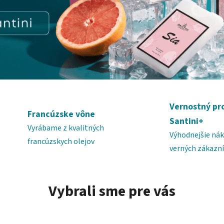
Vernostný p
Francúzske vône
Santini+
Vyrábame z kvalitných
Výhodnejšie nák
francúzskych olejov
verných zákazn
Vybrali sme pre vás