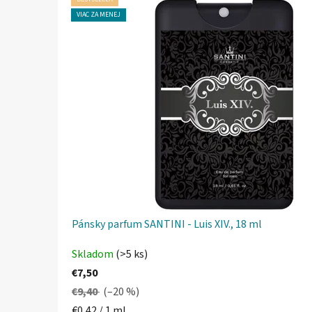
u
BESTSELLER
VIAC ZA MENEJ
BESTSELLER
VIAC ZA MENEJ
Pánsky parfum SANTINI - Luis XIV., 18 ml
Priemerné
Skladom
(>5 ks)
hodnotenie
€7,50
produktu
€9,40
(–20 %)
je
Jednotková
€0,42 / 1 ml