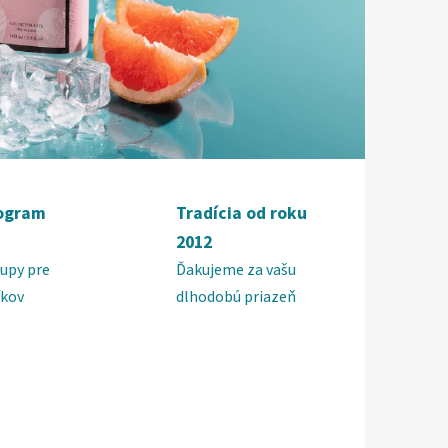
rogram
Tradícia od roku
2012
upy pre
Ďakujeme za vašu
íkov
dlhodobú priazeň