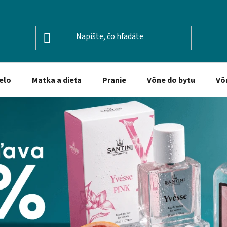
elo
Matka a dieťa
Pranie
Vône do bytu
Vô