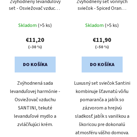
o
Zvýhodnený levanduľový
Zvýhodnený set vonných
set - Osviežovač vzduchu,
sviečok - Spiced Orange
d
mydlo a krém
Apple & Golden Apple
u
k
Skladom
(>5 ks)
Skladom
(>5 ks)
t
€11,20
€11,90
o
(–30 %)
(–50 %)
v
DO KOŠÍKA
DO KOŠÍKA
Zvýhodnená sada
Luxusný set sviečok Santini
levanduľovej harmónie -
kombinuje šťavnatú vôňu
Osviežovač vzduchu
pomaranča a jabĺk so
SANTINI, tekuté
zázvorom a hrejivú
levanduľové mydlo a
sladkosť jabĺk s vanilkou a
zvláčňujúci krém.
škoricou pre dokonalú
atmosféru vášho domova.