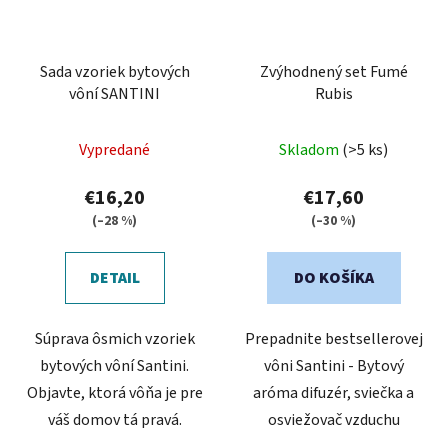
Sada vzoriek bytových
Zvýhodnený set Fumé
vôní SANTINI
Rubis
Vypredané
Skladom
(>5 ks)
€16,20
€17,60
(–28 %)
(–30 %)
DETAIL
DO KOŠÍKA
Súprava ôsmich vzoriek
Prepadnite bestsellerovej
bytových vôní Santini.
vôni Santini - Bytový
Objavte, ktorá vôňa je pre
aróma difuzér, sviečka a
váš domov tá pravá.
osviežovač vzduchu