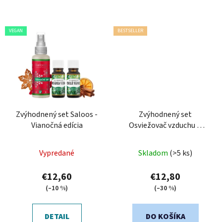
VEGAN
BESTSELLER
Zvýhodnený set Saloos -
Zvýhodnený set
Vianočná edícia
Osviežovač vzduchu &
sviečka SANTINI - Fumé
Rubis
Vypredané
Skladom
(>5 ks)
€12,60
€12,80
(–10 %)
(–30 %)
DETAIL
DO KOŠÍKA