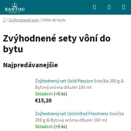
Prejsť
Hľadať
NÁKUP
na
KOŠÍK
obsah
Domov
/
Zvýhodnené sety
/
Vôňe do bytu
Zvýhodnené sety vôní do
bytu
Najpredávanejšie
Zvýhodnený set Gold Passion
Sviečka 200 g &
Bytový aróma difuzér 100 ml
Skladom
(>5 ks)
€15,20
Zvýhodnený set Unlimited Freshness
Sviečka
200 g & Bytový aróma difuzér 100 ml
Skladom
(>5 ks)