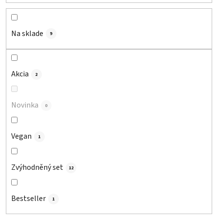
p
r
o
Na sklade
9
d
u
k
Akcia
2
t
o
Novinka
v
0
Vegan
1
Zvýhodněný set
12
Bestseller
1