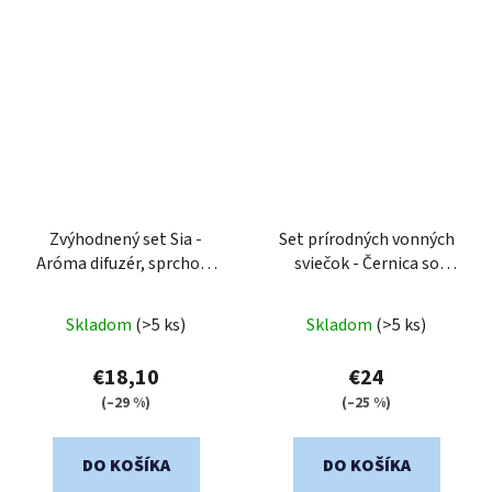
Zvýhodnený set Sia -
Set prírodných vonných
Aróma difuzér, sprchový
sviečok - Černica so
gél & sviečka 200g
smotanou & Pečená
slivka
Skladom
(>5 ks)
Skladom
(>5 ks)
€18,10
€24
(–29 %)
(–25 %)
DO KOŠÍKA
DO KOŠÍKA