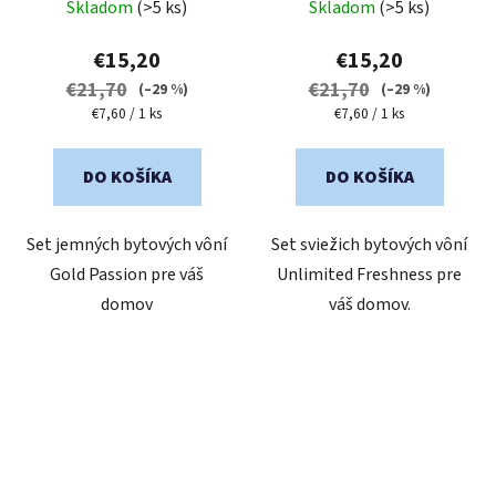
Skladom
(>5 ks)
Skladom
(>5 ks)
€15,20
€15,20
€21,70
€21,70
(–29 %)
(–29 %)
Jednotková
Jednotková
€7,60 / 1 ks
€7,60 / 1 ks
cena:
cena:
DO KOŠÍKA
DO KOŠÍKA
Set jemných bytových vôní
Set sviežich bytových vôní
Gold Passion pre váš
Unlimited Freshness pre
domov
váš domov.