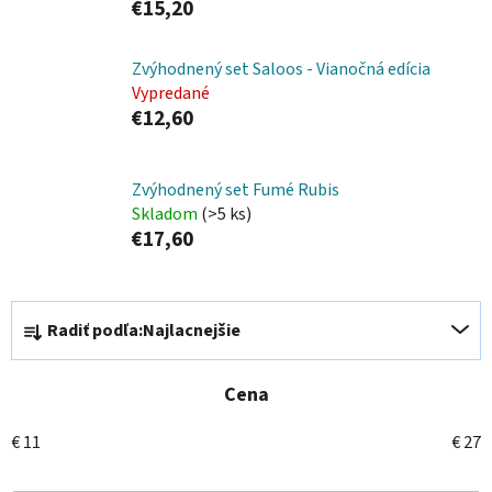
€15,20
Zvýhodnený set Saloos - Vianočná edícia
Vypredané
€12,60
Zvýhodnený set Fumé Rubis
Skladom
(>5 ks)
€17,60
R
Radiť podľa:
Najlacnejšie
a
d
e
Cena
n
€
11
€
27
i
e