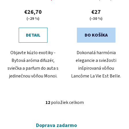
€26,70
€27
(–29 %)
(–30 %)
DETAIL
DO KOŠÍKA
Objavte kúzlo exotiky -
Dokonalá harmónia
Bytová aróma difuzér,
elegancie a sviežosti
sviečka a parfum do auta s
inšpirovaná vôňou
jedinečnou vôňou Monoï.
Lancôme La Vie Est Belle.
12
položiek celkom
O
v
l
á
Doprava zadarmo