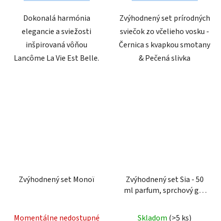
Dokonalá harmónia
Zvýhodnený set prírodných
elegancie a sviežosti
sviečok zo včelieho vosku -
inšpirovaná vôňou
Černica s kvapkou smotany
Lancôme La Vie Est Belle.
& Pečená slivka
Zvýhodnený set Monoï
Zvýhodnený set Sia - 50
ml parfum, sprchový gél
& aróma difuzér
Momentálne nedostupné
Skladom
(>5 ks)