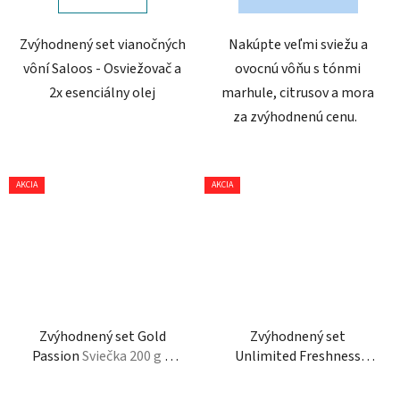
Zvýhodnený set vianočných
Nakúpte veľmi sviežu a
vôní Saloos - Osviežovač a
ovocnú vôňu s tónmi
2x esenciálny olej
marhule, citrusov a mora
za zvýhodnenú cenu.
AKCIA
AKCIA
Zvýhodnený set Gold
Zvýhodnený set
Passion
Sviečka 200 g &
Unlimited Freshness
Bytový aróma difuzér 100
Sviečka 200 g & Bytový
ml
aróma difuzér 100 ml