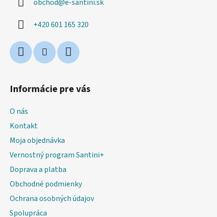
obchod
@
e-santini.sk
t
i
+420 601 165 320
e
Informácie pre vás
O nás
Kontakt
Moja objednávka
Vernostný program Santini+
Doprava a platba
Obchodné podmienky
Ochrana osobných údajov
Spolupráca