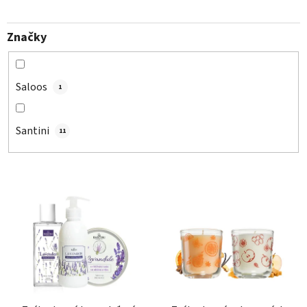
Značky
Saloos
1
Santini
11
V
ý
p
i
s
p
r