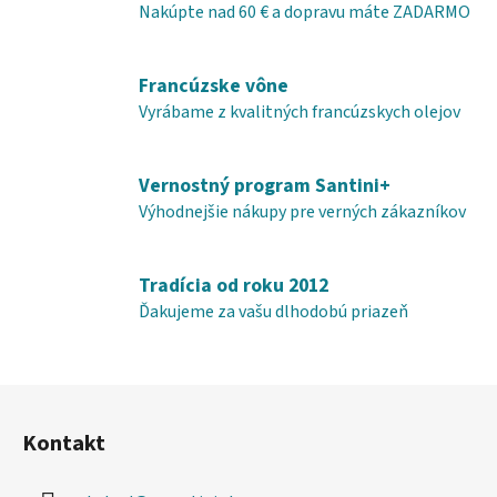
d
Nakúpte nad 60 € a dopravu máte ZADARMO
a
c
i
Francúzske vône
e
Vyrábame z kvalitných francúzskych olejov
p
r
v
Vernostný program Santini+
k
Výhodnejšie nákupy pre verných zákazníkov
y
v
ý
Tradícia od roku 2012
p
Ďakujeme za vašu dlhodobú priazeň
i
s
u
Z
á
Kontakt
p
ä