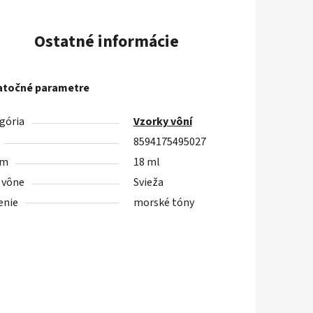
Ostatné informácie
točné parametre
gória
Vzorky vôní
8594175495027
em
18 ml
 vône
Svieža
enie
morské tóny