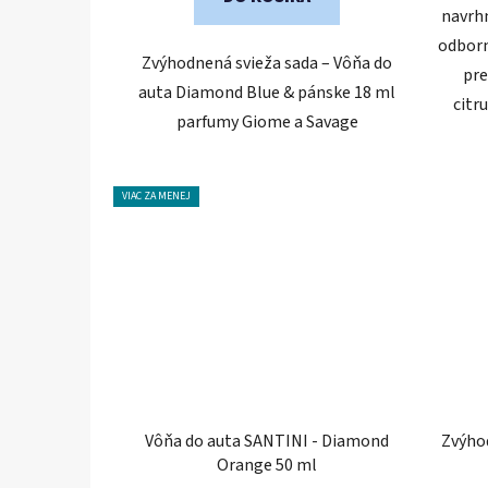
navrh
odborn
Zvýhodnená svieža sada – Vôňa do
pre
auta Diamond Blue & pánske 18 ml
citr
parfumy Giome a Savage
VIAC ZA MENEJ
Vôňa do auta SANTINI - Diamond
Zvýhod
Orange 50 ml