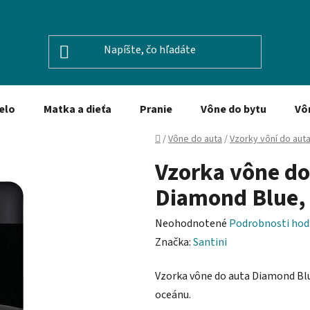
elo
Matka a dieťa
Pranie
Vône do bytu
Vô
Domov
/
Vône do auta
/
Vzorky vôní do aut
Vzorka vône do
Diamond Blue,
Priemerné
Neohodnotené
Podrobnosti hod
hodnotenie
Značka:
Santini
produktu
Vzorka vône do auta Diamond Blu
je
oceánu.
0,0