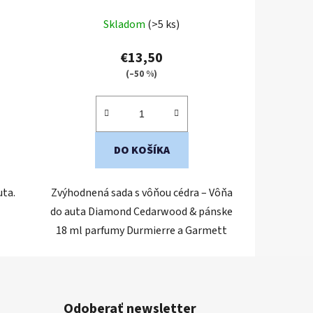
Durmierre a Garmett
Skladom
(>5 ks)
€13,50
(–50 %)
DO KOŠÍKA
uta.
Zvýhodnená sada s vôňou cédra – Vôňa
do auta Diamond Cedarwood & pánske
18 ml parfumy Durmierre a Garmett
Odoberať newsletter