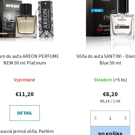
fum do auta AREON PERFUME
Vôňa do auta SANTINI - Di
NEW 50 ml Platinum
Blue 50 ml
Priemerné
Priemerné
Vypredané
Skladom
(>5 ks)
hodnotenie
hodnotenie
produktu
produktu
€11,20
€8,20
je
je
Jednotková
€0,16 / 1 ml
cena:
5,0
5,0
DETAIL
z
z
5
5
uxusná jemná vôňa. Parfém
hviezdičiek.
hviezdičiek.
DO KOŠÍKA