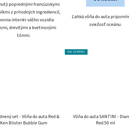
nutý poprednými francúzskymi
íkmi z prírodných ingrediencií,
Ľahká vôňa do auta pripomín
vonia interiér vášho vozidla
sviežosť oceánu.
usmi, drevitými a kvetinovými
tónmi.
VIAC ZA MENEJ
nený set - Vôňa do auta Red &
Vôňa do auta SANTINI - Di
Ken Blister Bubble Gum
Red 50 ml