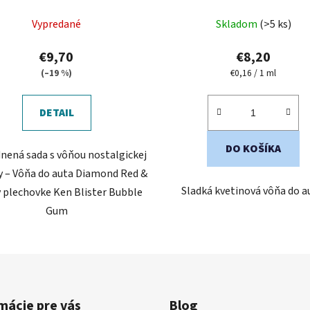
Priemerné
Vypredané
Skladom
(>5 ks)
hodnotenie
produktu
€9,70
€8,20
je
Jednotková
(–19 %)
€0,16 / 1 ml
cena:
5,0
z
DETAIL
5
hviezdičiek.
DO KOŠÍKA
nená sada s vôňou nostalgickej
y – Vôňa do auta Diamond Red &
Sladká kvetinová vôňa do a
v plechovke Ken Blister Bubble
Gum
mácie pre vás
Blog