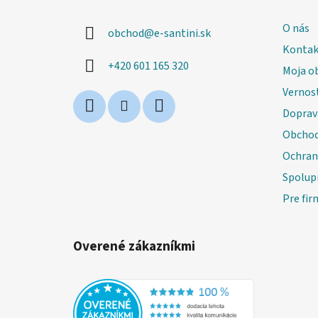
p
ä
O nás
obchod
@
e-santini.sk
t
Kontak
i
+420 601 165 320
Moja o
e
Vernos
Doprav
Obchod
Ochran
Spolup
Pre fir
Overené zákazníkmi