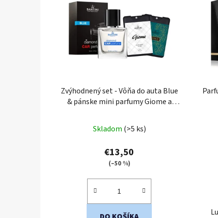
Zvýhodnený set - Vôňa do auta Blue
Par
& pánske mini parfumy Giome a
Savage
Skladom
(>5 ks)
€13,50
(–50 %)
L
DO KOŠÍKA