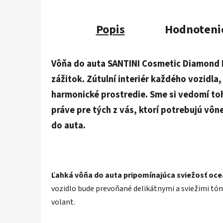
Popis
Hodnoteni
Vôňa do auta SANTINI Cosmetic Diamond B
zážitok. Zútulní interiér každého vozidla
harmonické prostredie. Sme si vedomí toho
práve pre tých z vás, ktorí potrebujú vô
do auta.
Ľahká vôňa do auta pripomínajúca sviežosť oce
vozidlo bude prevoňané delikátnymi a sviežimi t
volant.