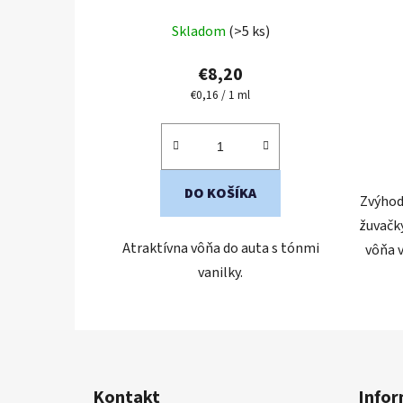
Priemerné
Skladom
(>5 ks)
hodnotenie
produktu
€8,20
je
Jednotková
€0,16 / 1 ml
cena:
4,8
z
5
hviezdičiek.
DO KOŠÍKA
Zvýhod
žuvačk
Atraktívna vôňa do auta s tónmi
vôňa 
vanilky.
Z
á
Kontakt
Infor