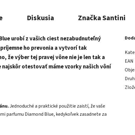
e
Diskusia
Značka
Santini
lue urobí z vašich ciest nezabudnuteľný
Doda
, príjemne ho prevonia a vytvorí tak
Kate
, že výber tej pravej vône nie je len tak a
EAN
ne najskôr otestovať máme vzorky našich vôní
Obj
Druh
Zlož
ánu.
Jednoduché a praktické použitie zaistí, že vaše
ónmi parfumu Diamond Blue, kedykoľvek zasadnete za