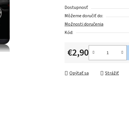
z
Dostupnosť
5
Môžeme doručiť do:
hviezdičiek.
Možnosti doručenia
Kód:
€2,90
Jednotková cena:
Opýtať sa
Strážiť