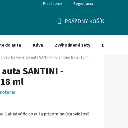
Prihlásenie
Registrácia
PRÁZDNY KOŠÍK
NÁKUPNÝ
KOŠÍK
ne do auta
Káva
Zvýhodnené sety
Dezinfekcia
a
/
Vzorka vône do auta SANTINI - Diamond Blue, 18 ml
 auta SANTINI -
 18 ml
notenia
e. Ľahká vôňa do auta pripomínajúca sviežosť