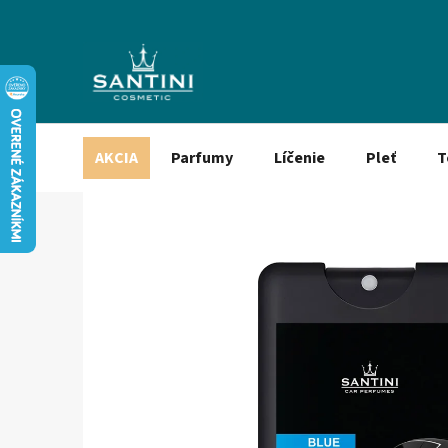
Prejsť
na
obsah
AKCIA
Parfumy
Líčenie
Pleť
T