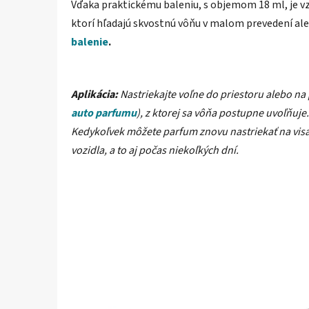
Vďaka praktickému baleniu, s objemom 18 ml, je v
ktorí hľadajú skvostnú vôňu v malom prevedení al
balenie
.
Aplikácia:
Nastriekajte voľne do priestoru alebo na 
auto parfumu
), z ktorej sa vôňa postupne uvoľňuje
Kedykoľvek môžete parfum znovu nastriekať na visačk
vozidla, a to aj počas niekoľkých dní.