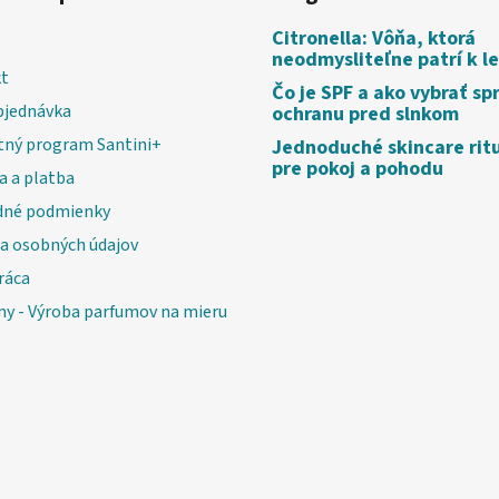
Citronella: Vôňa, ktorá
neodmysliteľne patrí k l
t
Čo je SPF a ako vybrať sp
bjednávka
ochranu pred slnkom
tný program Santini+
Jednoduché skincare rit
pre pokoj a pohodu
a a platba
né podmienky
a osobných údajov
ráca
my - Výroba parfumov na mieru