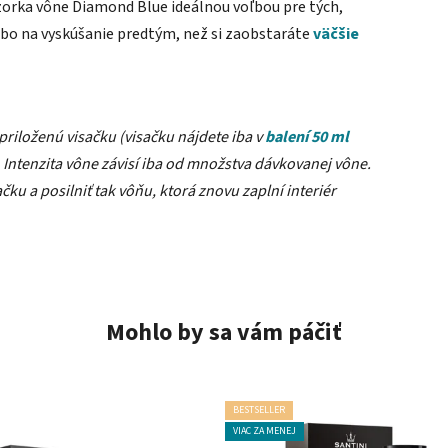
zorka vône Diamond Blue ideálnou voľbou pre tých,
ebo na vyskúšanie predtým, než si zaobstaráte
väčšie
priloženú visačku (visačku nájdete iba v
balení 50 ml
. Intenzita vône závisí iba od množstva dávkovanej vône.
u a posilniť tak vôňu, ktorá znovu zaplní interiér
Mohlo by sa vám páčiť
BESTSELLER
VIAC ZA MENEJ