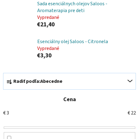
Sada esenciálnych olejov Saloos -
Aromaterapia pre deti
Vypredané
€21,40
Esenciálny olej Saloos - Citronela
Vypredané
€3,30
R
Radiť podľa:
Abecedne
a
d
e
Cena
n
€
3
€
22
i
e
p