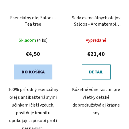
Esenciálny olej Saloos -
Sada esenciálnych olejov
Tea tree
Saloos - Aromaterapia
pre deti
Skladom
(4 ks)
Vypredané
€4,50
€21,40
DO KOŠÍKA
DETAIL
100% prírodný esenciálny
Kúzelné vône rastlín pre
olej s antibakteriálnymi
všetky detské
účinkami čistí vzduch,
dobrodružstvá aj krásne
posilňuje imunitu
sny
upokojuje a pôsobí proti
nespavosti.