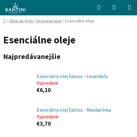
Prejsť
Hľadať
NÁKUP
na
KOŠÍK
obsah
Domov
/
Vône do bytu
/
Aromaterapia
/
Esenciálne oleje
Esenciálne oleje
Najpredávanejšie
Esenciálny olej Saloos - Levanduľa
Vypredané
€6,10
Esenciálny olej Saloos - Mandarínka
Vypredané
€3,70