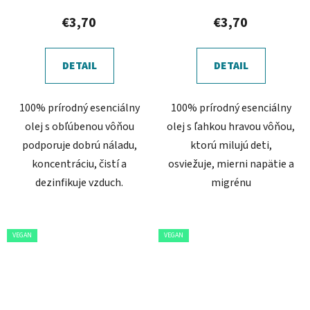
€3,70
€3,70
DETAIL
DETAIL
100% prírodný esenciálny
100% prírodný esenciálny
olej s obľúbenou vôňou
olej s ľahkou hravou vôňou,
podporuje dobrú náladu,
ktorú milujú deti,
koncentráciu, čistí a
osviežuje, mierni napätie a
dezinfikuje vzduch.
migrénu
VEGAN
VEGAN