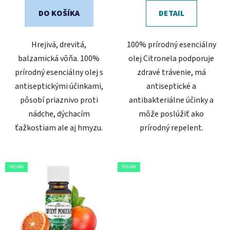
DO KOŠÍKA
DETAIL
Hrejivá, drevitá,
100% prírodný esenciálny
balzamická vôňa. 100%
olej Citronela podporuje
prírodný esenciálny olej s
zdravé trávenie, má
antiseptickými účinkami,
antiseptické a
pôsobí priaznivo proti
antibakteriálne účinky a
nádche, dýchacím
môže poslúžiť ako
ťažkostiam ale aj hmyzu.
prírodný repelent.
VEGAN
VEGAN