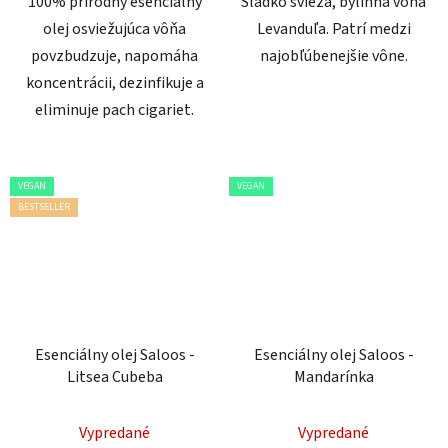
100% prírodný esenciálny
Sladko svieža, bylinná vôňa
olej osviežujúca vôňa
Levanduľa. Patrí medzi
povzbudzuje, napomáha
najobľúbenejšie vône.
koncentrácii, dezinfikuje a
eliminuje pach cigariet.
VEGAN
VEGAN
BESTSELLER
Esenciálny olej Saloos -
Esenciálny olej Saloos -
Litsea Cubeba
Mandarínka
Vypredané
Vypredané