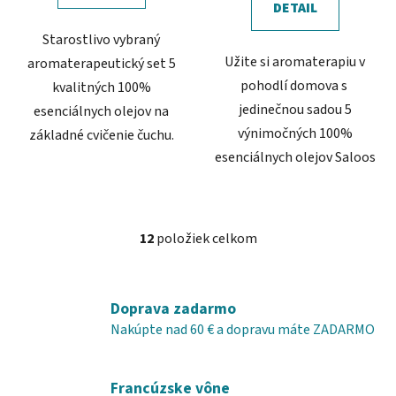
DETAIL
Starostlivo vybraný
Užite si aromaterapiu v
aromaterapeutický set 5
pohodlí domova s ​​
kvalitných 100%
jedinečnou sadou 5
esenciálnych olejov na
výnimočných 100%
základné cvičenie čuchu.
esenciálnych olejov Saloos
12
položiek celkom
O
v
l
á
Doprava zadarmo
d
Nakúpte nad 60 € a dopravu máte ZADARMO
a
c
i
Francúzske vône