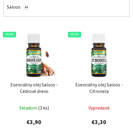
Saloos
12
V
VEGAN
VEGAN
ý
p
i
s
p
r
o
Esenciálny olej Saloos -
Esenciálny olej Saloos -
Cédrové drevo
Citronela
d
u
k
Skladom
(3 ks)
Vypredané
t
€3,90
€3,30
o
v