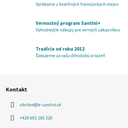
e
Vyrábame z kvalitných francúzskych olejov
p
r
v
Vernostný program Santini+
k
Výhodnejšie nákupy pre verných zákazníkov
y
v
ý
Tradícia od roku 2012
p
Ďakujeme za vašu dlhodobú priazeň
i
s
u
Z
á
Kontakt
p
ä
obchod
@
e-santini.sk
t
i
+420 601 165 320
e