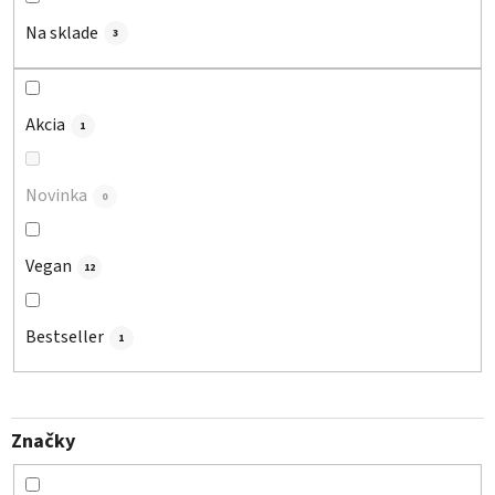
r
o
Na sklade
3
d
u
k
Akcia
1
t
o
Novinka
v
0
Vegan
12
Bestseller
1
Značky