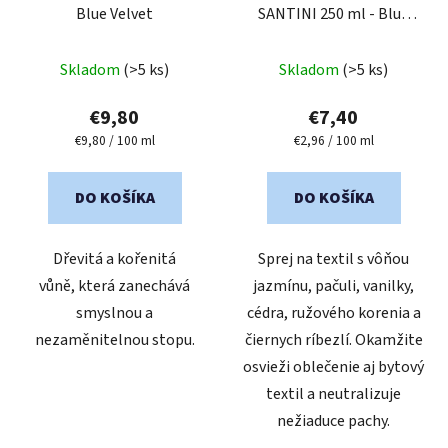
Blue Velvet
SANTINI 250 ml - Blue
Velvet
Skladom
(>5 ks)
Skladom
(>5 ks)
€9,80
€7,40
Jednotková
Jednotková
€9,80 / 100 ml
€2,96 / 100 ml
cena:
cena:
DO KOŠÍKA
DO KOŠÍKA
Dřevitá a kořenitá
Sprej na textil s vôňou
vůně, která zanechává
jazmínu, pačuli, vanilky,
smyslnou a
cédra, ružového korenia a
nezaměnitelnou stopu.
čiernych ríbezlí. Okamžite
osvieži oblečenie aj bytový
textil a neutralizuje
nežiaduce pachy.