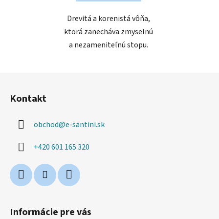
Drevitá a korenistá vôňa,
ktorá zanecháva zmyselnú
a nezameniteľnú stopu.
Z
á
Kontakt
p
ä
obchod
@
e-santini.sk
t
i
+420 601 165 320
e
Informácie pre vás