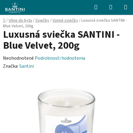
Prejsť
Hľadať
NÁKUP
na
KOŠÍK
obsah
Domov
/
Vône do bytu
/
Sviečky
/
Vonné sviečky
/
Luxusná sviečka SANTINI -
Blue Velvet, 200g
Luxusná sviečka SANTINI -
Blue Velvet, 200g
Priemerné
Neohodnotené
Podrobnosti hodnotenia
hodnotenie
Značka:
Santini
produktu
je
0,0
z
5
hviezdičiek.