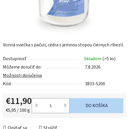
Vonná sviečka s pačuli, cédra s jemnou stopou čiernych ríbezlí.
Dostupnosť
Skladom
(>5 ks)
Môžeme doručiť do:
7.8.2026
Možnosti doručenia
Kód:
3833-S200
€11,90
DO KOŠÍKA
Jednotková cena:
€5,95 / 100 g
Opýtať sa
Strážiť