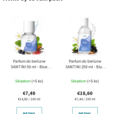
Parfum do bielizne
Parfum do bielizne
SANTINI 50 ml - Blue
SANTINI 250 ml - Blue
Velvet
Velvet
Skladom
(>5 ks)
Skladom
(>5 ks)
€7,40
€18,60
Jednotková
Jednotková
€14,80 / 100 ml
€7,44 / 100 ml
cena:
cena:
DETAIL
DETAIL