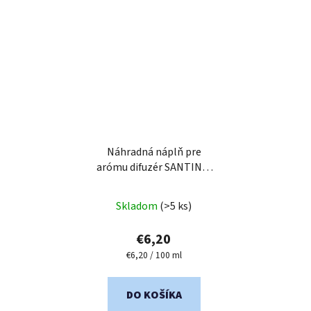
Náhradná náplň pre
arómu difuzér SANTINI -
Blue Velvet
Skladom
(>5 ks)
€6,20
Jednotková
€6,20 / 100 ml
cena:
DO KOŠÍKA