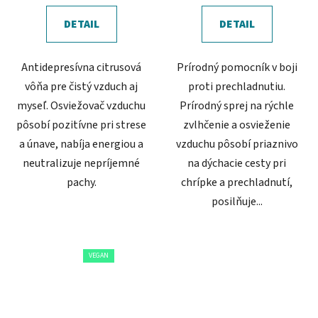
DETAIL
DETAIL
Antidepresívna citrusová
Prírodný pomocník v boji
vôňa pre čistý vzduch aj
proti prechladnutiu.
myseľ. Osviežovač vzduchu
Prírodný sprej na rýchle
pôsobí pozitívne pri strese
zvlhčenie a osvieženie
a únave, nabíja energiou a
vzduchu pôsobí priaznivo
neutralizuje nepríjemné
na dýchacie cesty pri
pachy.
chrípke a prechladnutí,
posilňuje...
VEGAN