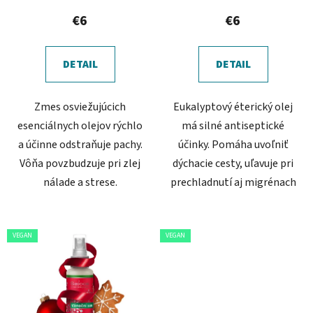
t
€6
€6
o
v
DETAIL
DETAIL
Zmes osviežujúcich
Eukalyptový éterický olej
esenciálnych olejov rýchlo
má silné antiseptické
a účinne odstraňuje pachy.
účinky. Pomáha uvoľniť
Vôňa povzbudzuje pri zlej
dýchacie cesty, uľavuje pri
nálade a strese.
prechladnutí aj migrénach
VEGAN
VEGAN