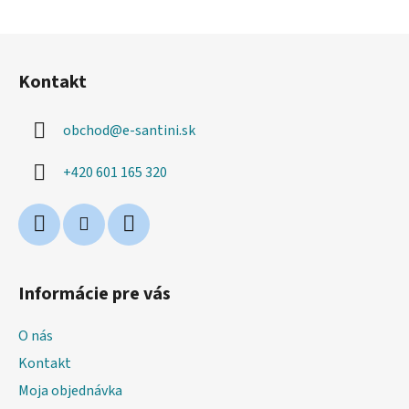
s
u
Z
á
Kontakt
p
ä
obchod
@
e-santini.sk
t
i
+420 601 165 320
e
Informácie pre vás
O nás
Kontakt
Moja objednávka