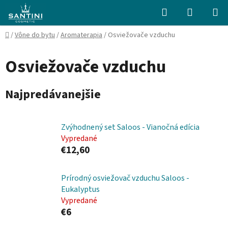
Prejsť
Hľadať
NÁKUP
na
KOŠÍK
obsah
Domov
/
Vône do bytu
/
Aromaterapia
/
Osviežovače vzduchu
Osviežovače vzduchu
Najpredávanejšie
Zvýhodnený set Saloos - Vianočná edícia
Vypredané
€12,60
Prírodný osviežovač vzduchu Saloos -
Eukalyptus
Vypredané
€6