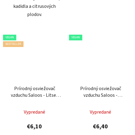
kadidla a citrusových
plodov.
VEGAN
VEGAN
BESTSELLER
Prírodný osviežovač
Prírodný osviežovač
vzduchu Saloos - Litsea
vzduchu Saloos -
Cubeba
Nachladnutie & Imunita
Vypredané
Vypredané
€6,10
€6,40