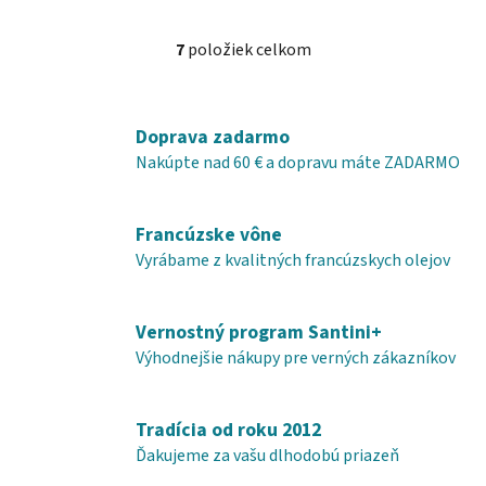
7
položiek celkom
O
v
l
á
Doprava zadarmo
d
Nakúpte nad 60 € a dopravu máte ZADARMO
a
c
i
Francúzske vône
e
Vyrábame z kvalitných francúzskych olejov
p
r
v
Vernostný program Santini+
k
Výhodnejšie nákupy pre verných zákazníkov
y
v
ý
Tradícia od roku 2012
p
Ďakujeme za vašu dlhodobú priazeň
i