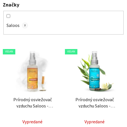
Značky
Saloos
7
V
VEGAN
VEGAN
ý
p
i
s
p
r
o
Prírodný osviežovač
Prírodný osviežovač
vzduchu Saloos -
vzduchu Saloos -
d
Antitabak
Eukalyptus
u
k
Vypredané
Vypredané