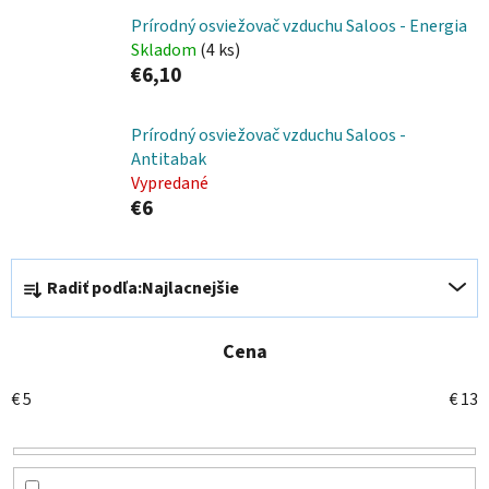
Prírodný osviežovač vzduchu Saloos - Energia
Skladom
(4 ks)
€6,10
Prírodný osviežovač vzduchu Saloos -
Antitabak
Vypredané
€6
R
Radiť podľa:
Najlacnejšie
a
d
e
Cena
n
€
5
€
13
i
e
p