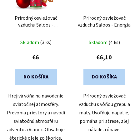
Prírodný osviežovač
Prírodný osviežovač
vzduchu Saloos -
vzduchu Saloos - Energia
Vianočný sen
Skladom
(3 ks)
Skladom
(4 ks)
€6
€6,10
DO KOŠÍKA
DO KOŠÍKA
Hrejivá vôňa na navodenie
Prírodný osviežovač
sviatočnej atmosféry.
vzduchu s vôňou grepu a
Prevonia priestory a navodí
mäty. Uvoľňuje napätie,
sviatočnú atmosféru
pomáha pri strese, zlej
adventu a Vianoc. Obsahuje
nálade a únave.
éterické oleje zo škorice,