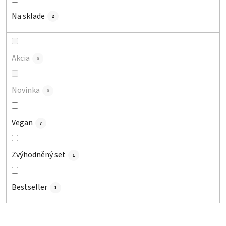
r
o
Na sklade
2
d
u
k
Akcia
0
t
o
Novinka
v
0
Vegan
7
Zvýhodněný set
1
Bestseller
1