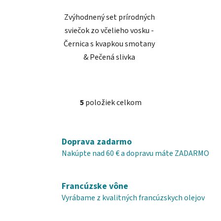
Zvýhodnený set prírodných
sviečok zo včelieho vosku -
Černica s kvapkou smotany
& Pečená slivka
5
položiek celkom
O
v
l
á
Doprava zadarmo
d
Nakúpte nad 60 € a dopravu máte ZADARMO
a
c
i
Francúzske vône
e
Vyrábame z kvalitných francúzskych olejov
p
r