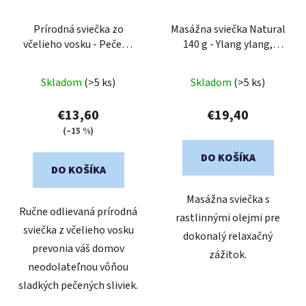
Prírodná sviečka zo
Masážna sviečka Natural
včelieho vosku - Pečená
140 g - Ylang ylang,
slivka
pačuli, jazmín
Skladom
(>5 ks)
Skladom
(>5 ks)
€13,60
€19,40
(–15 %)
DO KOŠÍKA
DO KOŠÍKA
Masážna sviečka s
Ručne odlievaná prírodná
rastlinnými olejmi pre
sviečka z včelieho vosku
dokonalý relaxačný
prevonia váš domov
zážitok.
neodolateľnou vôňou
sladkých pečených sliviek.