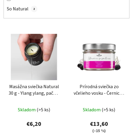
So Natural
2
V
ý
p
i
s
p
r
o
Masážna sviečka Natural
Prírodná sviečka zo
30 g - Ylang ylang, pačuli,
včelieho vosku - Černica s
d
jazmín
kvapkou smotany
u
k
Skladom
(>5 ks)
Skladom
(>5 ks)
t
€6,20
€13,60
o
(–15 %)