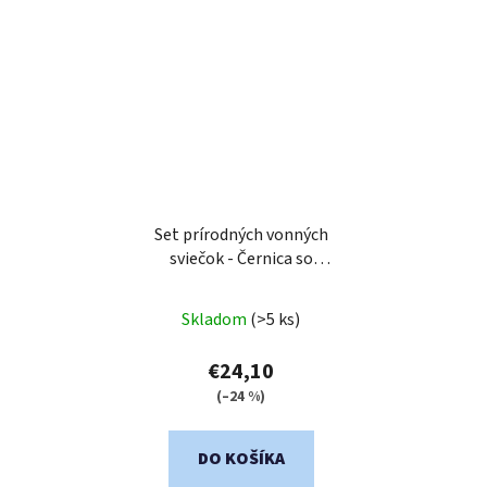
Set prírodných vonných
sviečok - Černica so
smotanou & Pečená
slivka
Skladom
(>5 ks)
€24,10
(–24 %)
DO KOŠÍKA