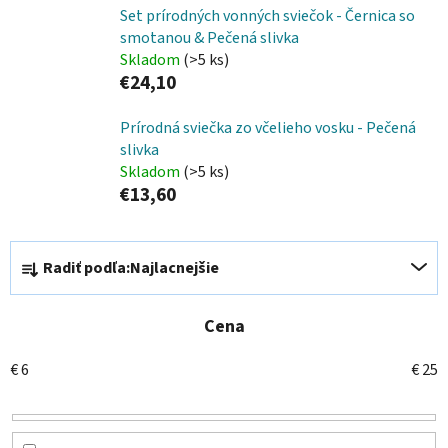
Set prírodných vonných sviečok - Černica so
smotanou & Pečená slivka
Skladom
(>5 ks)
€24,10
Prírodná sviečka zo včelieho vosku - Pečená
slivka
Skladom
(>5 ks)
€13,60
R
Radiť podľa:
Najlacnejšie
a
d
e
Cena
n
€
6
€
25
i
e
p