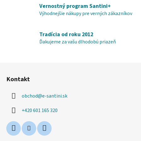
v
Vernostný program Santini+
k
Výhodnejšie nákupy pre verných zákazníkov
y
v
ý
Tradícia od roku 2012
p
Ďakujeme za vašu dlhodobú priazeň
i
s
u
Z
á
Kontakt
p
ä
obchod
@
e-santini.sk
t
i
+420 601 165 320
e