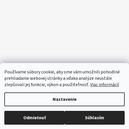
Používame súbory cookie, aby sme vám umožnili pohodlné
prehliadanie webovej stránky a vďaka analýze neustále
zlepšovali jej funkcie, výkon a použiteľnosť.
Viac informácií
Nastavenie
Odmietnuť
Súhlasím
🔴 Parfumy a vône -20%
Vytvoril Shoptet
Copyright 2026
e-santini.sk
. Všetky práva vyhradené.