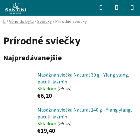
Prejsť
Hľadať
NÁKUP
na
KOŠÍK
obsah
Domov
/
Vône do bytu
/
Sviečky
/
Prírodné sviečky
Prírodné sviečky
Najpredávanejšie
Masážna sviečka Natural 30 g - Ylang ylang,
pačuli, jazmín
Skladom
(>5 ks)
€6,20
Masážna sviečka Natural 140 g - Ylang ylang,
pačuli, jazmín
Skladom
(>5 ks)
€19,40