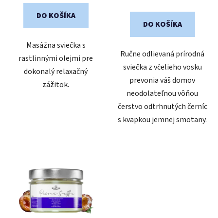
v
DO KOŠÍKA
DO KOŠÍKA
Masážna sviečka s
Ručne odlievaná prírodná
rastlinnými olejmi pre
sviečka z včelieho vosku
dokonalý relaxačný
prevonia váš domov
zážitok.
neodolateľnou vôňou
čerstvo odtrhnutých černíc
s kvapkou jemnej smotany.