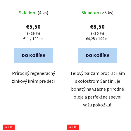
ml
SANTINI, 200 ml
Priemerné
Priemerné
Skladom
(4 ks)
Skladom
(>5 ks)
hodnotenie
hodnotenie
produktu
produktu
€5,50
€8,50
je
je
(–29 %)
(–30 %)
Jednotková
Jednotková
€11 / 100 ml
€4,25 / 100 ml
5,0
5,0
cena:
cena:
z
z
5
5
DO KOŠÍKA
DO KOŠÍKA
hviezdičiek.
hviezdičiek.
Prírodný regeneračný
Telový balzam proti striám
zinkový krém pre deti.
s colostrom Santini, je
bohatý na vzácne prírodné
oleje a perfektne spevní
vašu pokožku!
AKCIA
AKCIA