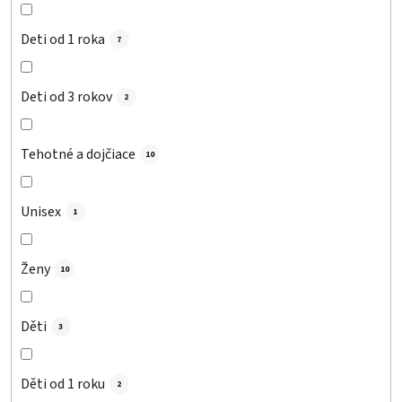
Deti od 1 roka
7
Deti od 3 rokov
2
Tehotné a dojčiace
10
Unisex
1
Ženy
10
Děti
3
Děti od 1 roku
2