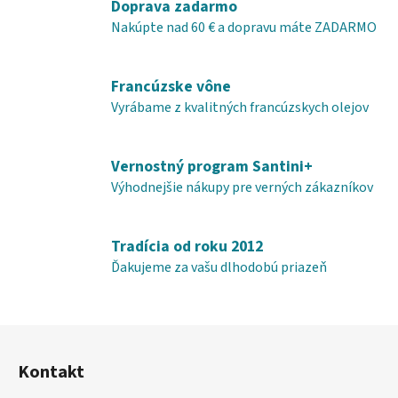
Doprava zadarmo
i
i
e
Nakúpte nad 60 € a dopravu máte ZADARMO
e
p
r
Francúzske vône
v
k
Vyrábame z kvalitných francúzskych olejov
y
v
Vernostný program Santini+
ý
p
Výhodnejšie nákupy pre verných zákazníkov
i
s
u
Tradícia od roku 2012
Ďakujeme za vašu dlhodobú priazeň
Z
á
Kontakt
p