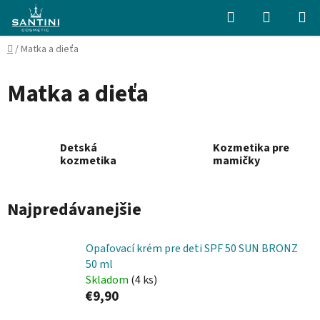
Prejsť
Hľadať
NÁKUP
na
KOŠÍK
obsah
Domov
/
Matka a dieťa
Matka a dieťa
Detská
Kozmetika pre
kozmetika
mamičky
Najpredávanejšie
Opaľovací krém pre deti SPF 50 SUN BRONZ
50 ml
Skladom
(4 ks)
€9,90