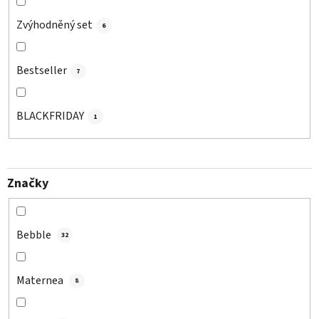
Zvýhodněný set
6
Bestseller
7
BLACKFRIDAY
1
Značky
Bebble
32
Maternea
8