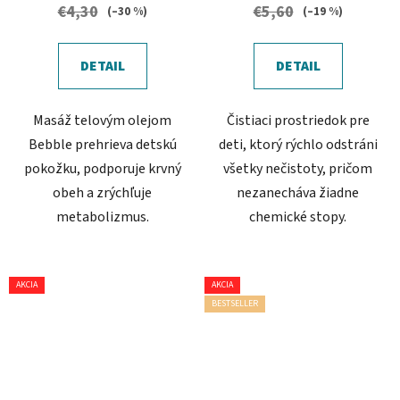
€4,30
€5,60
(–30 %)
(–19 %)
DETAIL
DETAIL
Masáž telovým olejom
Čistiaci prostriedok pre
Bebble prehrieva detskú
deti, ktorý rýchlo odstráni
pokožku, podporuje krvný
všetky nečistoty, pričom
obeh a zrýchľuje
nezanecháva žiadne
metabolizmus.
chemické stopy.
AKCIA
AKCIA
BESTSELLER