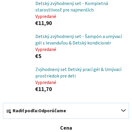
Detský zvýhodnený set - Kompletná
starostlivosť pre najmenších
Vypredané
€11,90
Detský zvýhodnený set - Šampón a umývací
gél s levanduľou & Detský kondicionér
Vypredané
€5
Zvýhodnený set Detský prací gél & Umývací
prostriedok pre deti
Vypredané
€11,70
R
Radiť podľa:
Odporúčame
a
d
e
Cena