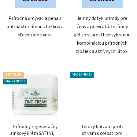
5
5
hviezdičiek.
hviezdičiek.
Prírodná umývacia pena s
Jemný dotyk prírody pre
antibakteriálnou zložkou a
ženy aj dievčatá. Intímny
šťavou aloe vera.
gél so starostlivo vybranou
kombináciou prírodných
zložiek a aktívnych látok.
BESTSELLER
VIAC ZA MENEJ
VIAC ZA MENEJ
Prírodný regeneračný
Telový balzam proti
zinkový krém SATINI, 50
striám s colostrom