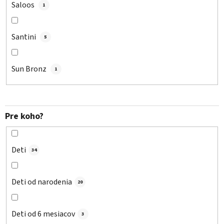
Saloos
1
Santini
5
Sun Bronz
1
Pre koho?
Deti
34
Deti od narodenia
20
Deti od 6 mesiacov
3