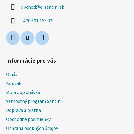
ä
obchod
@
e-santini.sk
t
i
+420 601 165 320
e
Informácie pre vás
O nás
Kontakt
Moja objednávka
Vernostný program Santini+
Doprava a platba
Obchodné podmienky
Ochrana osobných údajov