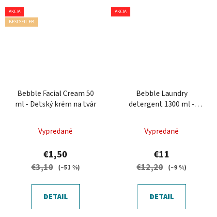
AKCIA
AKCIA
BESTSELLER
Bebble Facial Cream 50
Bebble Laundry
ml - Detský krém na tvár
detergent 1300 ml -
Detský prací gél
Vypredané
Vypredané
€1,50
€11
€3,10
€12,20
(–51 %)
(–9 %)
DETAIL
DETAIL