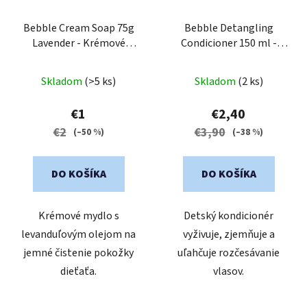
Bebble Cream Soap 75g
Bebble Detangling
Lavender - Krémové
Condicioner 150 ml -
mydlo s levanduľovým
Kondicionér na
olejom
rozčesávanie vlasov
Skladom
(>5 ks)
Skladom
(2 ks)
Bebble
€1
€2,40
€2
€3,90
(–50 %)
(–38 %)
DO KOŠÍKA
DO KOŠÍKA
Krémové mydlo s
Detský kondicionér
levanduľovým olejom na
vyživuje, zjemňuje a
jemné čistenie pokožky
uľahčuje rozčesávanie
dieťaťa.
vlasov.