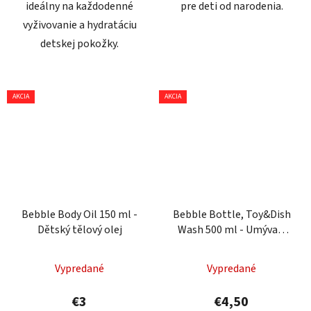
ideálny na každodenné
pre deti od narodenia.
vyživovanie a hydratáciu
detskej pokožky.
AKCIA
AKCIA
Bebble Body Oil 150 ml -
Bebble Bottle, Toy&Dish
Dětský tělový olej
Wash 500 ml - Umývací
prostriedok na fľaštičky,
hračky a riad
Vypredané
Vypredané
€3
€4,50