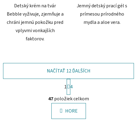
Detský krém na tvár
Jemný detský prací gél s
Bebble vyživuje, zjemňuje a
prímesou prírodného
chráni jemnú pokožku pred
mydla a aloe vera.
vplyvmi vonkajších
faktorov.
NAČÍTAŤ 12 ĎALŠÍCH
S
1
t
4
r
O
á
47
položiek celkom
v
n
l
k
HORE
á
o
d
v
a
a
c
n