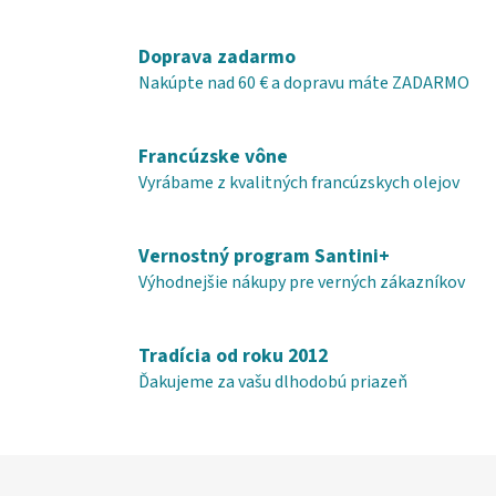
v
l
á
Doprava zadarmo
d
Nakúpte nad 60 € a dopravu máte ZADARMO
a
c
i
Francúzske vône
e
Vyrábame z kvalitných francúzskych olejov
p
r
v
Vernostný program Santini+
k
Výhodnejšie nákupy pre verných zákazníkov
y
v
ý
Tradícia od roku 2012
p
Ďakujeme za vašu dlhodobú priazeň
i
s
u
Z