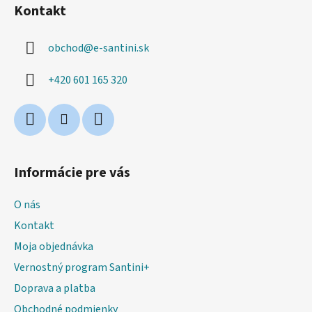
á
Kontakt
p
ä
obchod
@
e-santini.sk
t
i
+420 601 165 320
e
Informácie pre vás
O nás
Kontakt
Moja objednávka
Vernostný program Santini+
Doprava a platba
Obchodné podmienky