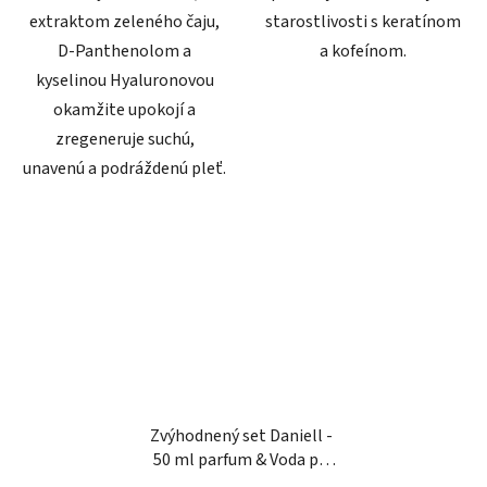
extraktom zeleného čaju,
starostlivosti s keratínom
D-Panthenolom a
a kofeínom.
kyselinou Hyaluronovou
okamžite upokojí a
zregeneruje suchú,
unavenú a podráždenú pleť.
Zvýhodnený set Daniell -
50 ml parfum & Voda po
holení