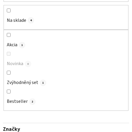
p
r
o
Na sklade
4
d
u
k
Akcia
1
t
o
Novinka
v
0
Zvýhodněný set
1
Bestseller
2
Značky