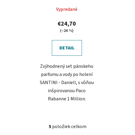
Vypredané
€24,70
(–24 %)
DETAIL
Zvýhodnený set pánskeho
parfumu a vody po holení
SANTINI - Daniell, s vôňou
inšpirovanou Paco
Rabanne 1 Million.
5
položiek celkom
O