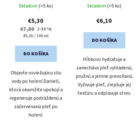
Priemerné
k
Skladom
(>5 ks)
Skladom
(>5 ks)
hodnotenie
t
produktu
€5,30
€6,10
o
je
€7,80
(–32 %)
v
5,0
Jednotková
€5,30 / 100 ml
DO KOŠÍKA
cena:
z
5
DO KOŠÍKA
Hĺbkovo hydratuje a
hviezdičiek.
zanecháva pleť vyhladenú,
Objavte osviežujúcu silu
pružnú a jemne prevoňanú.
vody po holení Daniell,
Vyživuje pleť, zlepšuje jej
ktorá okamžite upokojí a
textúru a odplavuje stres.
regeneruje podráždenú a
začervenanú pleť po
holení.