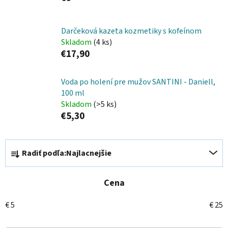
Darčeková kazeta kozmetiky s kofeínom
Skladom
(4 ks)
€17,90
Voda po holení pre mužov SANTINI - Daniell,
100 ml
Skladom
(>5 ks)
€5,30
R
Radiť podľa:
Najlacnejšie
a
d
e
Cena
n
€
5
€
25
i
e