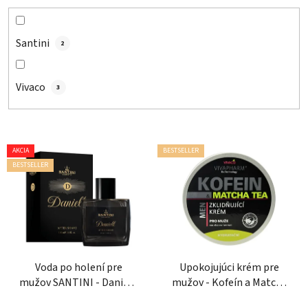
Santini
2
Vivaco
3
V
AKCIA
BESTSELLER
ý
BESTSELLER
p
i
s
p
r
o
Voda po holení pre
Upokojujúci krém pre
mužov SANTINI - Daniell,
mužov - Kofeín a Matcha
d
100 ml
tea 200 ml
u