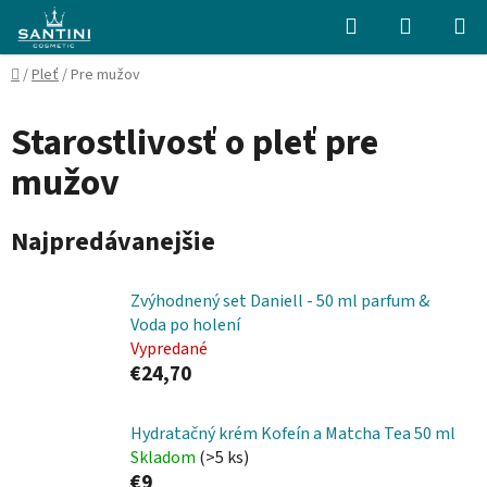
Prejsť
Hľadať
NÁKUP
na
KOŠÍK
obsah
Domov
/
Pleť
/
Pre mužov
Starostlivosť o pleť pre
mužov
Najpredávanejšie
Zvýhodnený set Daniell - 50 ml parfum &
Voda po holení
Vypredané
€24,70
Hydratačný krém Kofeín a Matcha Tea 50 ml
Skladom
(>5 ks)
€9