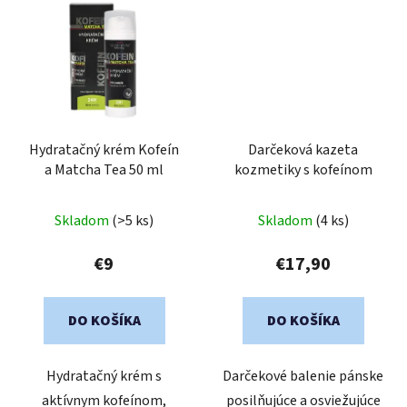
Hydratačný krém Kofeín
Darčeková kazeta
a Matcha Tea 50 ml
kozmetiky s kofeínom
Skladom
(>5 ks)
Skladom
(4 ks)
€9
€17,90
DO KOŠÍKA
DO KOŠÍKA
Hydratačný krém s
Darčekové balenie pánske
aktívnym kofeínom,
posilňujúce a osviežujúce