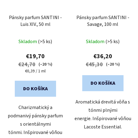
Pánsky parfum SANTINI -
Pánsky parfum SANTINI -
Luis XIV., 50 ml
Savage, 100 ml
Priemerné
Skladom
(>5 ks)
Skladom
(>5 ks)
hodnotenie
produktu
€19,70
€36,20
je
€24,70
€45,30
(–20 %)
(–20 %)
4,8
Jednotková
€0,39 / 1 ml
cena:
z
DO KOŠÍKA
5
DO KOŠÍKA
hviezdičiek.
Aromatická drevitá vôňa s
Charizmatický a
tónmi plnými
podmanivý pánsky parfum
energie. Inšpirované vôňou
s orientálnymi
Lacoste Essential.
tónmi. Inšpirované vôňou