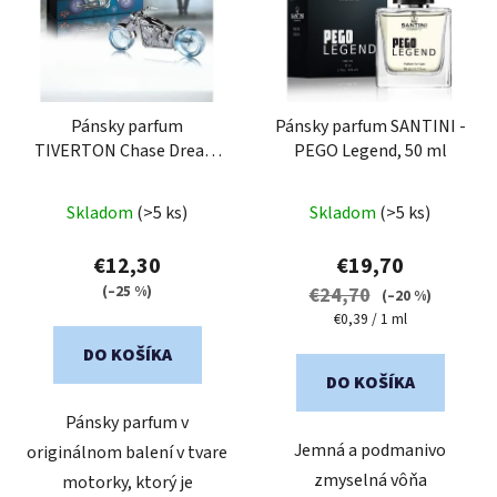
Pánsky parfum
Pánsky parfum SANTINI -
TIVERTON Chase Dream
PEGO Legend, 50 ml
Silver 80 ml
Skladom
(>5 ks)
Skladom
(>5 ks)
€12,30
€19,70
(–25 %)
€24,70
(–20 %)
Jednotková
€0,39 / 1 ml
cena:
DO KOŠÍKA
DO KOŠÍKA
Pánsky parfum v
Jemná a podmanivo
originálnom balení v tvare
zmyselná vôňa
motorky, ktorý je