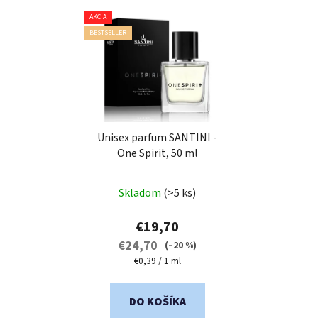
AKCIA
BESTSELLER
Unisex parfum SANTINI -
One Spirit, 50 ml
Priemerné
Skladom
(>5 ks)
hodnotenie
produktu
€19,70
je
€24,70
(–20 %)
5,0
Jednotková
€0,39 / 1 ml
cena:
z
5
DO KOŠÍKA
hviezdičiek.