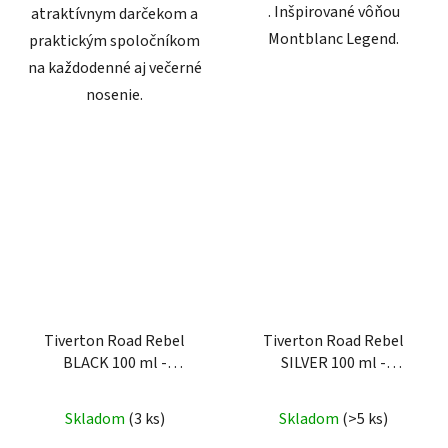
. Inšpirované vôňou
atraktívnym darčekom a
Montblanc Legend.
praktickým spoločníkom
na každodenné aj večerné
nosenie.
Tiverton Road Rebel
Tiverton Road Rebel
BLACK 100 ml -
SILVER 100 ml -
parfumovaná voda pre
parfumovaná voda pre
mužov
mužov
Skladom
(3 ks)
Skladom
(>5 ks)