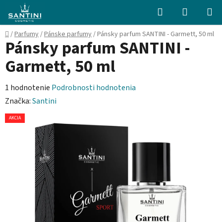
Prejsť
Hľadať
NÁKUP
na
KOŠÍK
obsah
Domov
/
Parfumy
/
Pánske parfumy
/
Pánsky parfum SANTINI - Garmett, 50 ml
Pánsky parfum SANTINI -
Garmett, 50 ml
Priemerné
1 hodnotenie
Podrobnosti hodnotenia
hodnotenie
Značka:
Santini
produktu
AKCIA
je
4,0
z
5
hviezdičiek.