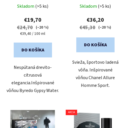
Skladom
(>5 ks)
Skladom
(>5 ks)
€19,70
€36,20
€24,70
€45,30
(–20 %)
(–20 %)
Jednotková
€39,40 / 100 ml
cena:
DO KOŠÍKA
DO KOŠÍKA
Svieža, športovo ladená
Nespútaná drevito-
vôňa. Inšpirované
citrusová
vôňou Chanel Allure
elegancia.Inšpirované
Homme Sport.
vôňou Byredo Gypsy Water.
AKCIA