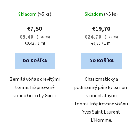
Priemerné
Skladom
(>5 ks)
Skladom
(>5 ks)
hodnotenie
produktu
€7,50
€19,70
je
€9,40
€24,70
(–20 %)
(–20 %)
4,8
Jednotková
Jednotková
€0,42 / 1 ml
€0,39 / 1 ml
cena:
cena:
z
5
DO KOŠÍKA
DO KOŠÍKA
hviezdičiek.
Zemitá vôňa s drevitými
Charizmatický a
tónmi. Inšpirované
podmanivý pánsky parfum
vôňou Gucci by Gucci.
s orientálnymi
tónmi. Inšpirované vôňou
Yves Saint Laurent
L'Homme.