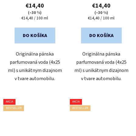
€14,40
€14,40
(–30 %)
(–30 %)
Jednotková
Jednotková
€14,40 / 100 ml
€14,40 / 100 ml
cena:
cena:
DO KOŠÍKA
DO KOŠÍKA
Originálna pánska
Originálna pánska
parfumovaná voda (4x25
parfumovaná voda (4x25
ml) s unikátnym dizajnom
ml) s unikátnym dizajnom
v tvare automobilu.
v tvare automobilu.
AKCIA
AKCIA
BESTSELLER
BESTSELLER