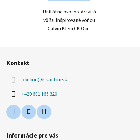
Unikátna ovocno-drevitá
vôňa. Inšpirované vôňou
Calvin Klein CK One.
Z
á
Kontakt
p
ä
obchod
@
e-santini.sk
t
i
+420 601 165 320
e
Informácie pre vás