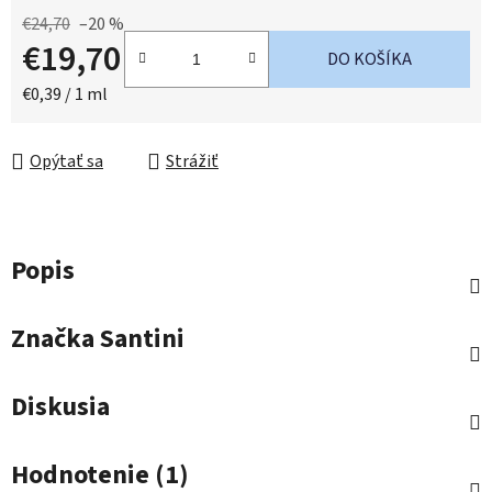
€24,70
–20 %
€19,70
DO KOŠÍKA
Jednotková cena:
€0,39 / 1 ml
Opýtať sa
Strážiť
Popis
Značka
Santini
Diskusia
Hodnotenie (1)