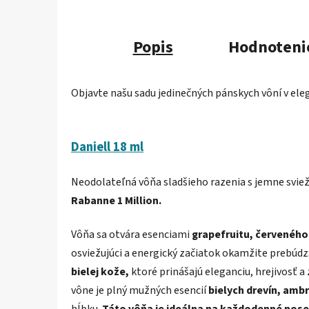
Popis
Hodnoteni
Objavte našu sadu jedinečných pánskych vôní v el
Daniell 18 ml
Neodolateľná vôňa sladšieho razenia s jemne svie
Rabanne 1 Million.
Vôňa sa otvára esenciami
grapefruitu, červenéh
osviežujúci a energický začiatok okamžite prebúdza
bielej kože,
ktoré prinášajú eleganciu, hrejivosť 
vône je plný mužných esencií
bielych drevín, ambr
hĺbku.
Táto vôňa je ideálna na každodenné nose