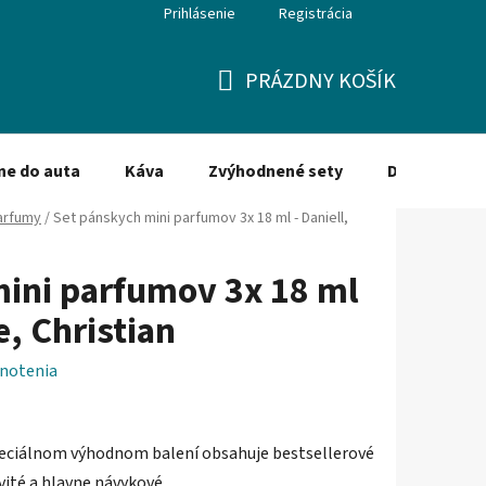
Prihlásenie
Registrácia
PRÁZDNY KOŠÍK
NÁKUPNÝ
KOŠÍK
ne do auta
Káva
Zvýhodnené sety
Dezinfekcia
arfumy
/
Set pánskych mini parfumov 3x 18 ml - Daniell,
ini parfumov 3x 18 ml
e, Christian
notenia
peciálnom výhodnom balení obsahuje bestsellerové
vité a hlavne návykové.