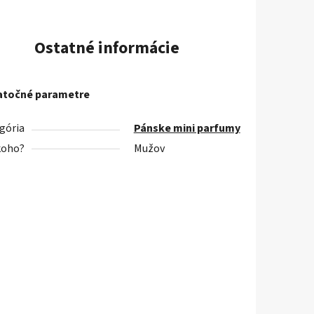
Ostatné informácie
točné parametre
gória
Pánske mini parfumy
koho?
Mužov