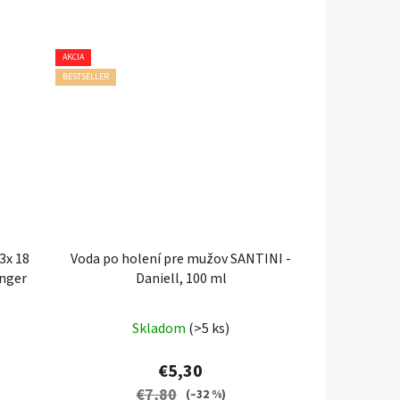
AKCIA
BESTSELLER
3x 18
Voda po holení pre mužov SANTINI -
anger
Daniell, 100 ml
Priemerné
Skladom
(>5 ks)
hodnotenie
produktu
€5,30
je
€7,80
(–32 %)