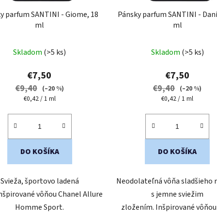
y parfum SANTINI - Giome, 18
Pánsky parfum SANTINI - Danie
ml
ml
Priemerné
Skladom
(>5 ks)
Skladom
(>5 ks)
hodnotenie
produktu
€7,50
€7,50
je
€9,40
€9,40
(–20 %)
(–20 %)
5,0
Jednotková
Jednotková
€0,42 / 1 ml
€0,42 / 1 ml
cena:
cena:
z
5
hviezdičiek.
DO KOŠÍKA
DO KOŠÍKA
Svieža, športovo ladená
Neodolateľná vôňa sladšieho 
Inšpirované vôňou Chanel Allure
s jemne sviežim
Homme Sport.
zložením. Inšpirované vôňou