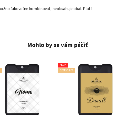
emožno ľubovoľne kombinovať, neobsahuje obal. Platí
Mohlo by sa vám páčiť
AKCIA
R
BESTSELLER