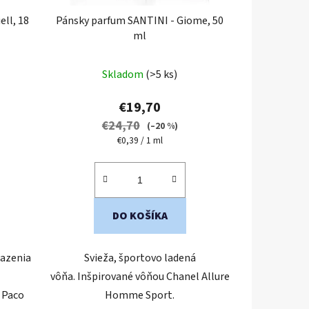
ll, 18
Pánsky parfum SANTINI - Giome, 50
ml
Priemerné
Skladom
(>5 ks)
hodnotenie
produktu
€19,70
je
€24,70
(–20 %)
5,0
Jednotková
€0,39 / 1 ml
cena:
z
5
hviezdičiek.
DO KOŠÍKA
razenia
Svieža, športovo ladená
vôňa. Inšpirované vôňou Chanel Allure
 Paco
Homme Sport.