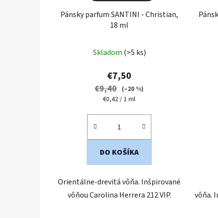
Pánsky parfum SANTINI - Christian,
Pánsk
18 ml
Skladom
(>5 ks)
€7,50
€9,40
(–20 %)
Jednotková
€0,42 / 1 ml
cena:
DO KOŠÍKA
Orientálne-drevitá vôňa. Inšpirované
vôňou Carolina Herrera 212 VIP.
vôňa. 