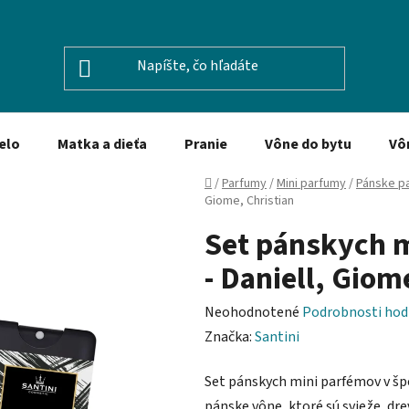
elo
Matka a dieťa
Pranie
Vône do bytu
Vô
Domov
/
Parfumy
/
Mini parfumy
/
Pánske p
Giome, Christian
Set pánskych m
- Daniell, Giom
Priemerné
Neohodnotené
Podrobnosti hod
hodnotenie
Značka:
Santini
produktu
Set pánskych mini parfémov v š
je
pánske vône, ktoré sú svieže, dre