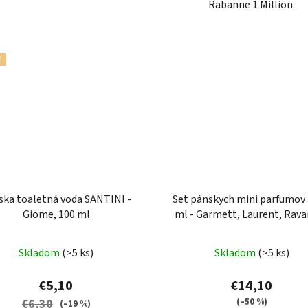
Rabanne 1 Million.
R
ska toaletná voda SANTINI -
Set pánskych mini parfumov 
Giome, 100 ml
ml - Garmett, Laurent, Rav
Priemerné
Skladom
(>5 ks)
Skladom
(>5 ks)
hodnotenie
produktu
€5,10
€14,10
je
(–50 %)
€6,30
(–19 %)