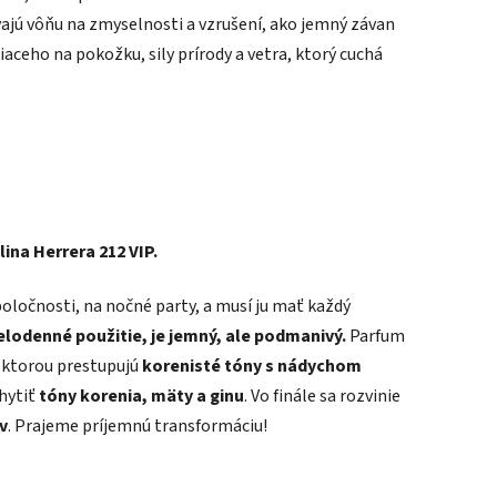
vajú vôňu na zmyselnosti a vzrušení, ako jemný závan
aceho na pokožku, sily prírody a vetra, ktorý cuchá
ina Herrera 212 VIP.
poločnosti, na nočné party, a musí ju mať každý
elodenné použitie, je jemný, ale podmanivý.
Parfum
 ktorou prestupujú
korenisté tóny s nádychom
hytiť
tóny korenia, mäty a ginu
. Vo finále sa rozvinie
v
. Prajeme príjemnú transformáciu!