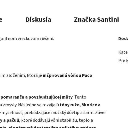
e
Diskusia
Značka
Santini
egantnom vreckovom riešení.
Doda
Kate
Pre 
žim zložením, ktorá je
inšpirovaná vôňou Paco
o pomaranča a povzbudzujúcej mäty
. Tento
 zmysly. Následne sa rozvíjajú
tóny ruže, škorice a
a zmyselnosť, prebúdzajúce mužský dôvtip a šarm. Záver
y a pačuli
, ktoré dodávajú vôni stabilitu, teplo a
nie, ale zároveň dostatočne sofistikovaná pre