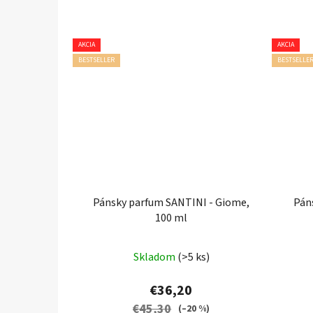
AKCIA
AKCIA
BESTSELLER
BESTSELLE
Pánsky parfum SANTINI - Giome,
Pán
100 ml
Skladom
(>5 ks)
€36,20
€45,30
(–20 %)