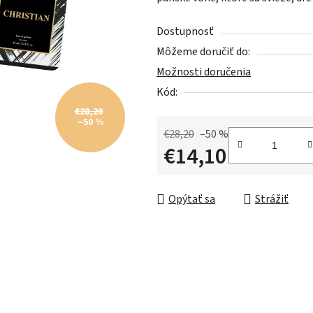
0,0
z
Dostupnosť
5
Môžeme doručiť do:
hviezdičiek.
Možnosti doručenia
Kód:
€28,20
–50 %
€28,20
–50 %
€14,10
Jednotková cena:
Opýtať sa
Strážiť