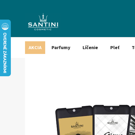
Prejsť
na
obsah
AKCIA
Parfumy
Líčenie
Pleť
T