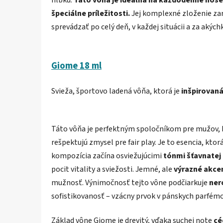
špeciálne príležitosti.
Jej komplexné zloženie zar
sprevádzať po celý deň, v každej situácii a za akýc
Giome 18 ml
Svieža, športovo ladená vôňa, ktorá je
inšpirovaná
Táto vôňa je perfektným spoločníkom pre mužov, k
rešpektujú zmysel pre fair play. Je to esencia, kto
kompozícia začína osviežujúcimi
tónmi šťavnatej
pocit vitality a sviežosti. Jemné, ale
výrazné akcen
mužnosť. Výnimočnosť tejto vône podčiarkuje
ner
sofistikovanosť – vzácny prvok v pánskych parfém
Základ vône Giome je drevitý, vďaka suchej note
cé