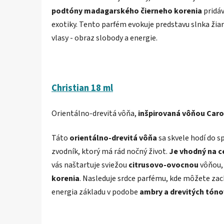
podtóny madagarského čierneho korenia
pridá
exotiky. Tento parfém evokuje predstavu slnka žiari
vlasy - obraz slobody a energie.
Christian 18 ml
Orientálno-drevitá vôňa,
inšpirovaná vôňou Carol
Táto
orientálno-drevitá vôňa
sa skvele hodí do s
zvodník, ktorý má rád nočný život.
Je vhodný na c
vás naštartuje sviežou
citrusovo-ovocnou
vôňou,
korenia
. Nasleduje srdce parfému, kde môžete zac
energia základu v podobe
ambry a drevitých tóno