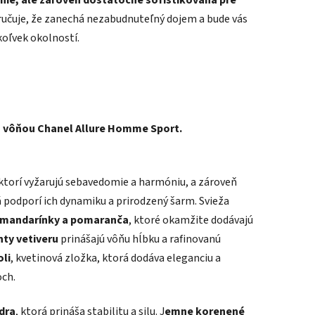
učuje, že zanechá nezabudnuteľný dojem a bude vás
hkoľvek okolností.
 vôňou Chanel Allure Homme Sport.
torí vyžarujú sebavedomie a harmóniu, a zároveň
rá podporí ich dynamiku a prirodzený šarm. Svieža
 mandarínky a pomaranča
, ktoré okamžite dodávajú
ty vetiveru
prinášajú vôňu hĺbku a rafinovanú
oli
, kvetinová zložka, ktorá dodáva eleganciu a
och.
dra
, ktorá prináša stabilitu a silu. J
emne korenené