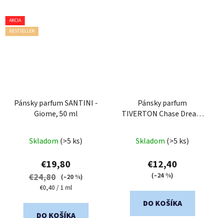
AKCIA
BESTSELLER
Pánsky parfum SANTINI -
Pánsky parfum
Giome, 50 ml
TIVERTON Chase Dream
Black 80 ml
Priemerné
Skladom
(>5 ks)
Skladom
(>5 ks)
hodnotenie
produktu
€19,80
€12,40
je
(–24 %)
€24,80
(–20 %)
5,0
Jednotková
€0,40 / 1 ml
cena:
z
DO KOŠÍKA
5
DO KOŠÍKA