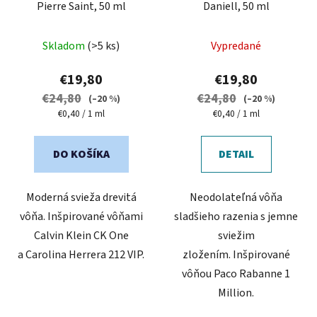
Pierre Saint, 50 ml
Daniell, 50 ml
Priemerné
Priemerné
Skladom
(>5 ks)
Vypredané
hodnotenie
hodnotenie
produktu
produktu
€19,80
€19,80
je
je
€24,80
€24,80
(–20 %)
(–20 %)
5,0
5,0
Jednotková
Jednotková
€0,40 / 1 ml
€0,40 / 1 ml
cena:
cena:
z
z
5
5
DO KOŠÍKA
DETAIL
hviezdičiek.
hviezdičiek.
Moderná svieža drevitá
Neodolateľná vôňa
vôňa. Inšpirované vôňami
sladšieho razenia s jemne
Calvin Klein CK One
sviežim
a Carolina Herrera 212 VIP.
zložením. Inšpirované
vôňou Paco Rabanne 1
Million.