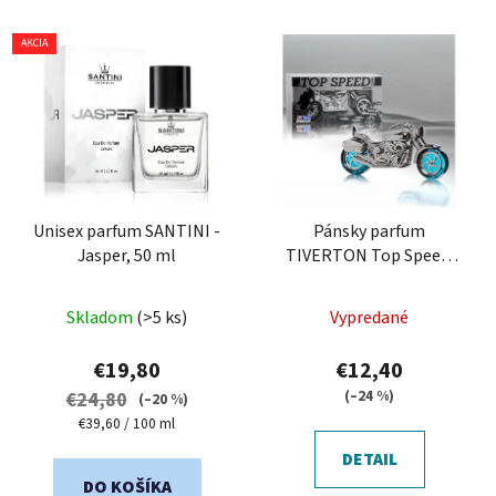
AKCIA
Unisex parfum SANTINI -
Pánsky parfum
Jasper, 50 ml
TIVERTON Top Speed ​​
Silver 80 ml
Skladom
(>5 ks)
Vypredané
€19,80
€12,40
(–24 %)
€24,80
(–20 %)
Jednotková
€39,60 / 100 ml
cena:
DETAIL
DO KOŠÍKA