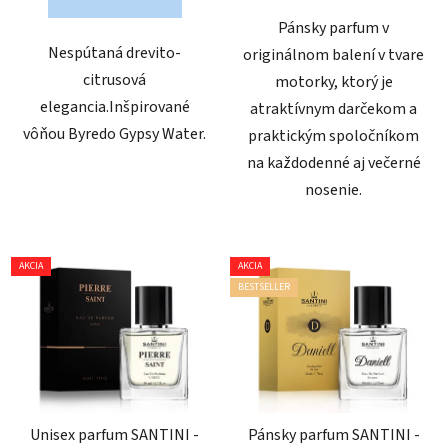
Pánsky parfum v
Nespútaná drevito-
originálnom balení v tvare
citrusová
motorky, ktorý je
elegancia.Inšpirované
atraktívnym darčekom a
vôňou Byredo Gypsy Water.
praktickým spoločníkom
na každodenné aj večerné
nosenie.
AKCIA
AKCIA
BESTSELLER
Unisex parfum SANTINI -
Pánsky parfum SANTINI -