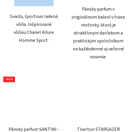
hviezdičiek.
Pánsky parfum v
Svieža, športovo ladená
originálnom balení v tvare
vôňa. Inšpirované
motorky, ktorý je
vôňou Chanel Allure
atraktívnym darčekom a
Homme Sport.
praktickým spoločníkom
na každodenné aj večerné
nosenie.
AKCIA
Pánsky parfum SANTINI -
Tiverton STARGAZER