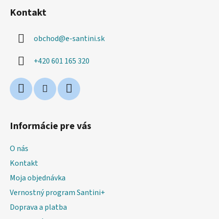
á
Kontakt
p
ä
obchod
@
e-santini.sk
t
i
+420 601 165 320
e
Informácie pre vás
O nás
Kontakt
Moja objednávka
Vernostný program Santini+
Doprava a platba