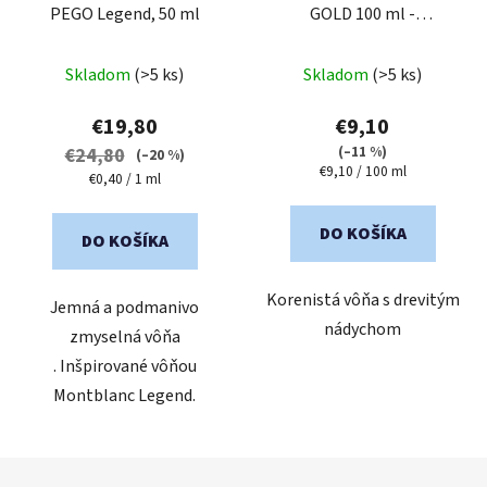
PEGO Legend, 50 ml
GOLD 100 ml -
parfumovaná voda pre
Priemerné
mužov
Skladom
(>5 ks)
Skladom
(>5 ks)
hodnotenie
produktu
€19,80
€9,10
je
(–11 %)
€24,80
(–20 %)
Jednotková
€9,10 / 100 ml
5,0
Jednotková
€0,40 / 1 ml
cena:
cena:
z
5
DO KOŠÍKA
DO KOŠÍKA
hviezdičiek.
Korenistá vôňa s drevitým
Jemná a podmanivo
nádychom
zmyselná vôňa
. Inšpirované vôňou
Montblanc Legend.
Z