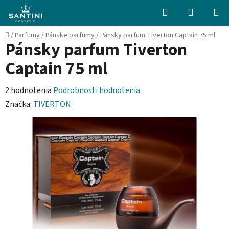
Prejsť
Hľadať
NÁKUP
na
KOŠÍK
obsah
Domov
/
Parfumy
/
Pánske parfumy
/
Pánsky parfum Tiverton Captain 75 ml
Pánsky parfum Tiverton
Captain 75 ml
Priemerné
2 hodnotenia
Podrobnosti hodnotenia
hodnotenie
Značka:
TIVERTON
produktu
je
5,0
z
5
hviezdičiek.