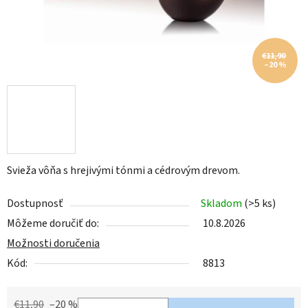
€11,90
–20 %
Svieža vôňa s hrejivými tónmi a cédrovým drevom.
Dostupnosť
Skladom
(>5 ks)
Môžeme doručiť do:
10.8.2026
Možnosti doručenia
Kód:
8813
€11,90
–20 %