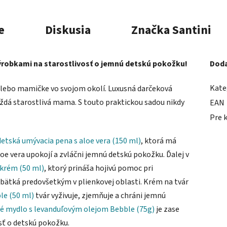
e
Diskusia
Značka
Santini
výrobkami na starostlivosť o jemnú detskú pokožku!
Doda
Kate
, alebo mamičke vo svojom okolí. Luxusná darčeková
aždá starostlivá mama. S touto praktickou sadou nikdy
EAN
Pre 
etská umývacia pena s aloe vera (150 ml)
, ktorá má
loe vera upokojí a zvláčni jemnú detskú pokožku. Ďalej v
 krém (50 ml)
, ktorý prináša hojivú pomoc pri
ábätká predovšetkým v plienkovej oblasti. Krém na tvár
le (50 ml)
tvár vyživuje, zjemňuje a chráni jemnú
 mydlo s levanduľovým olejom Bebble (75g)
je zase
ť o detskú pokožku.