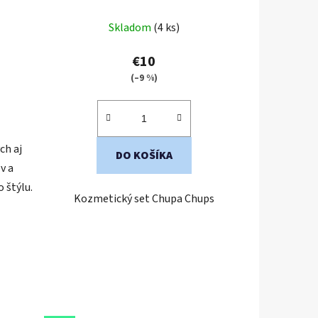
krém 150 ml
Priemerné
Skladom
(4 ks)
hodnotenie
produktu
€10
je
(–9 %)
5,0
z
5
ch aj
hviezdičiek.
DO KOŠÍKA
v a
 štýlu.
Kozmetický set Chupa Chups