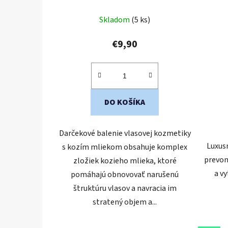
Skladom
(5 ks)
€9,90
DO KOŠÍKA
Darčekové balenie vlasovej kozmetiky
Luxus
s kozím mliekom obsahuje komplex
prevon
zložiek kozieho mlieka, ktoré
a vy
pomáhajú obnovovať narušenú
štruktúru vlasov a navracia im
stratený objem a...