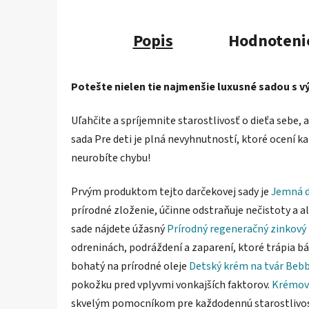
Popis
Hodnoteni
Potešte nielen tie najmenšie luxusné sadou s 
Uľahčite a spríjemnite starostlivosť o dieťa sebe
sada Pre deti je plná nevyhnutností, ktoré ocení k
neurobíte chybu!
Prvým produktom tejto darčekovej sady je
Jemná d
prírodné zloženie, účinne odstraňuje nečistoty a a
sade nájdete úžasný
Prírodný regeneračný zinkový
odreninách, podráždení a zaparení, ktoré trápia b
bohatý na prírodné oleje
Detský krém na tvár Bebb
pokožku pred vplyvmi vonkajších faktorov.
Krémové
skvelým pomocníkom pre každodennú starostlivos