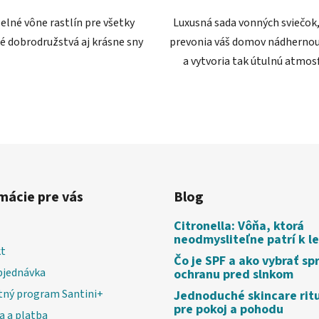
5
elné vône rastlín pre všetky
Luxusná sada vonných sviečok,
hviezdičiek.
é dobrodružstvá aj krásne sny
prevonia váš domov nádherno
a vytvoria tak útulnú atmosf
mácie pre vás
Blog
Citronella: Vôňa, ktorá
neodmysliteľne patrí k l
t
Čo je SPF a ako vybrať sp
bjednávka
ochranu pred slnkom
tný program Santini+
Jednoduché skincare rit
pre pokoj a pohodu
a a platba