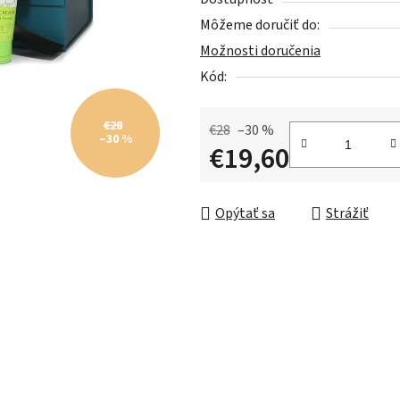
z
Môžeme doručiť do:
5
Možnosti doručenia
hviezdičiek.
Kód:
€28
€28
–30 %
–30 %
€19,60
Jednotková cena:
Opýtať sa
Strážiť