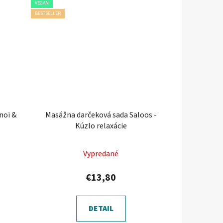
VEGAN
BESTSELLER
noï &
Masážna darčeková sada Saloos -
Kúzlo relaxácie
Vypredané
€13,80
DETAIL