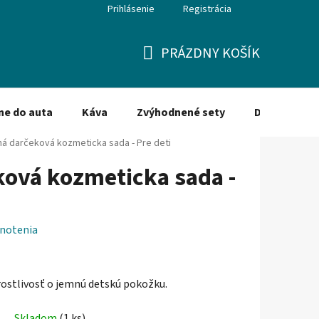
Prihlásenie
Registrácia
PRÁZDNY KOŠÍK
NÁKUPNÝ
KOŠÍK
ne do auta
Káva
Zvýhodnené sety
Dezinfekcia
ná darčeková kozmeticka sada - Pre deti
ová kozmeticka sada -
notenia
rostlivosť o jemnú detskú pokožku.
Skladom
(1 ks)