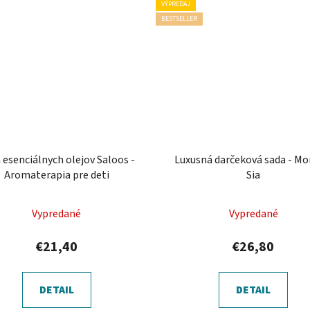
VÝPREDAJ
BESTSELLER
 esenciálnych olejov Saloos -
Luxusná darčeková sada - Mo
Aromaterapia pre deti
Sia
Priemerné
Vypredané
Vypredané
hodnotenie
produktu
€21,40
€26,80
je
5,0
DETAIL
DETAIL
z