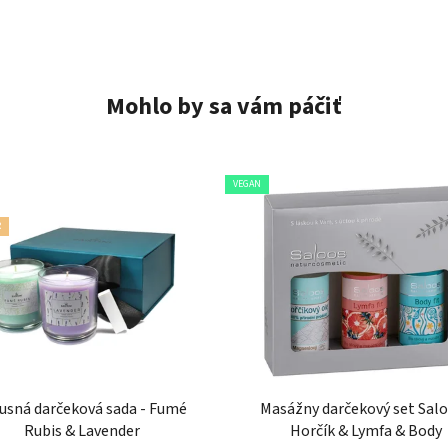
Mohlo by sa vám páčiť
VEGAN
R
usná darčeková sada - Fumé
Masážny darčekový set Salo
Rubis & Lavender
Horčík & Lymfa & Body