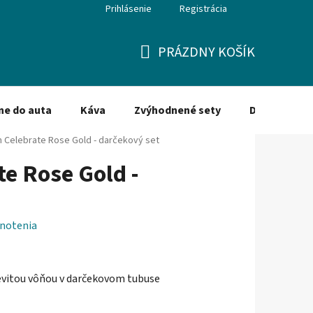
Prihlásenie
Registrácia
PRÁZDNY KOŠÍK
NÁKUPNÝ
KOŠÍK
ne do auta
Káva
Zvýhodnené sety
Dezinfekcia
n Celebrate Rose Gold - darčekový set
te Rose Gold -
notenia
evitou vôňou v darčekovom tubuse