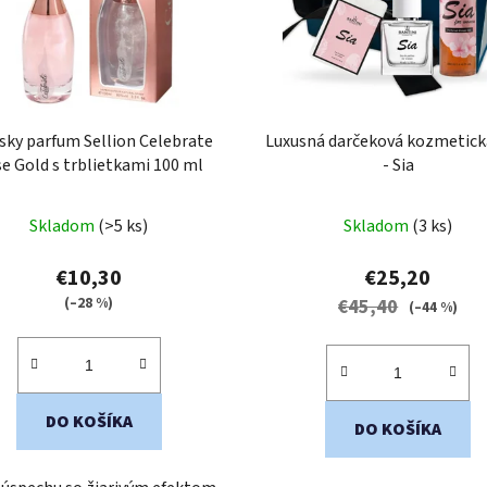
ky parfum Sellion Celebrate
Luxusná darčeková kozmetick
e Gold s trblietkami 100 ml
- Sia
Priemerné
Priemerné
Skladom
(>5 ks)
Skladom
(3 ks)
hodnotenie
hodnotenie
produktu
produktu
€10,30
€25,20
je
je
(–28 %)
€45,40
(–44 %)
5,0
5,0
z
z
5
5
hviezdičiek.
hviezdičiek.
DO KOŠÍKA
DO KOŠÍKA