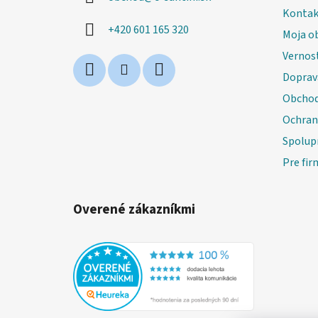
t
Kontak
i
+420 601 165 320
Moja o
e
Vernos
Doprav
Obchod
Ochran
Spolup
Pre fir
Overené zákazníkmi