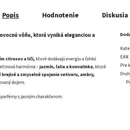
Popis
Hodnotenie
Diskusia
ovocnú vôňu, ktorá vyniká eleganciou a
Doda
Kate
EAN
 citrusov a liči,
ktoré dodávajú energiu a ľahkú
Pre 
vetinová harmónia –
jazmín, ľalia a konvalinka
, ktoré
Druh
í
hrejivé a zmyselné spojenie vetiveru, ambry,
P
ikovaný dojem.
né parfémy s jasným charakterom.