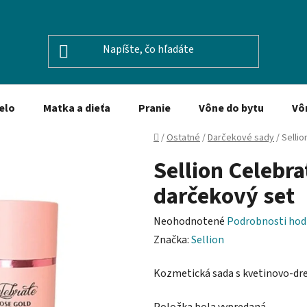
elo
Matka a dieťa
Pranie
Vône do bytu
Vô
Domov
/
Ostatné
/
Darčekové sady
/
Sellio
Sellion Celebra
darčekový set
Priemerné
Neohodnotené
Podrobnosti hod
hodnotenie
Značka:
Sellion
produktu
Kozmetická sada s kvetinovo-dr
je
0,0