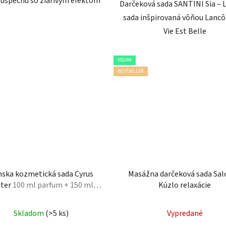
 úspechu so žiarivým efektom
Darčeková sada SANTINI Sia – 
sada inšpirovaná vôňou Lanc
Vie Est Belle
VEGAN
BESTSELLER
nska kozmetická sada Cyrus
Masážna darčeková sada Sal
iter
100 ml parfum + 150 ml
Kúzlo relaxácie
sprchovací gél
Skladom
(>5 ks)
Vypredané