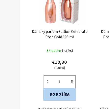
Dámsky parfum Sellion Celebrate
Dáms
Rose Gold 100 ml
Ros
Skladom
(>5 ks)
€10,30
(–28 %)
DO KOŠÍKA