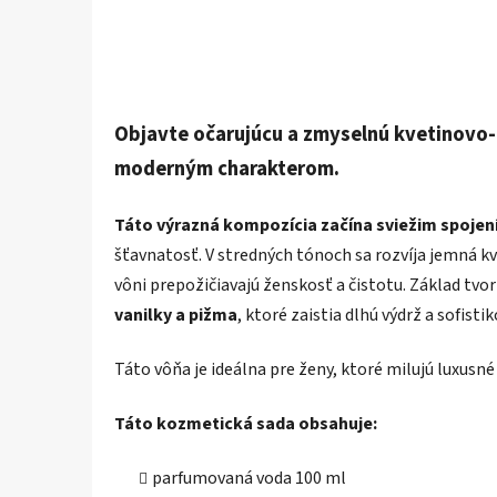
Objavte očarujúcu a zmyselnú kvetinovo-
moderným charakterom.
Táto výrazná kompozícia začína sviežim spojením
šťavnatosť. V stredných tónoch sa rozvíja jemná k
vôni prepožičiavajú ženskosť a čistotu. Základ tvor
vanilky a pižma
, ktoré zaistia dlhú výdrž a sofist
Táto vôňa je ideálna pre ženy, ktoré milujú luxus
Táto kozmetická sada obsahuje:
parfumovaná voda 100 ml