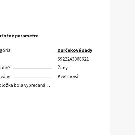
točné parametre
gória
Darčekové sady
6922243368621
koho?
Ženy
 vône
Kvetinová
oložka bola vypredaná…