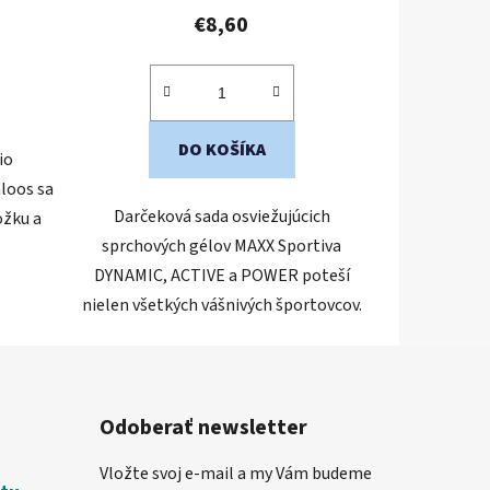
€8,60
DO KOŠÍKA
io
loos sa
Darčeková sada osviežujúcich
ožku a
sprchových gélov MAXX Sportiva
DYNAMIC, ACTIVE a POWER poteší
nielen všetkých vášnivých športovcov.
Odoberať newsletter
Vložte svoj e-mail a my Vám budeme