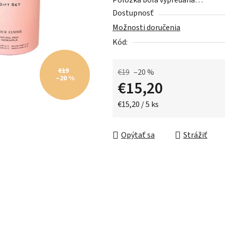
Položka bola vypredaná…
z
Dostupnosť
5
Možnosti doručenia
hviezdičiek.
Kód:
€19
€19
–20 %
–20 %
€15,20
Jednotková cena:
€15,20 / 5 ks
Opýtať sa
Strážiť