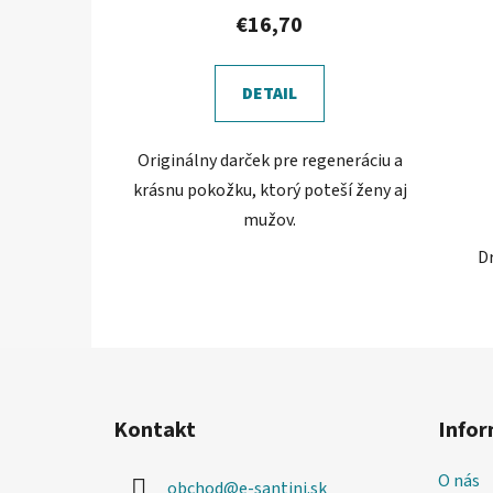
€16,70
DETAIL
Originálny darček pre regeneráciu a
krásnu pokožku, ktorý poteší ženy aj
mužov.
D
Z
á
Kontakt
Infor
p
ä
O nás
obchod
@
e-santini.sk