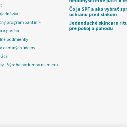
neodmysliteľne patrí k l
t
Čo je SPF a ako vybrať sp
bjednávka
ochranu pred slnkom
tný program Santini+
Jednoduché skincare rit
pre pokoj a pohodu
a a platba
né podmienky
a osobných údajov
ráca
my - Výroba parfumov na mieru