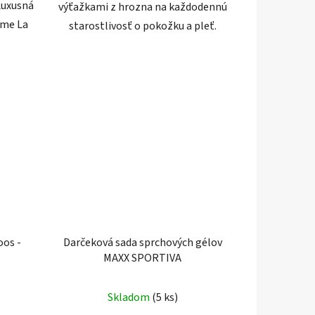
Luxusná
výťažkami z hrozna na každodennú
ôme La
starostlivosť o pokožku a pleť.
oos -
Darčeková sada sprchových gélov
MAXX SPORTIVA
Skladom
(5 ks)