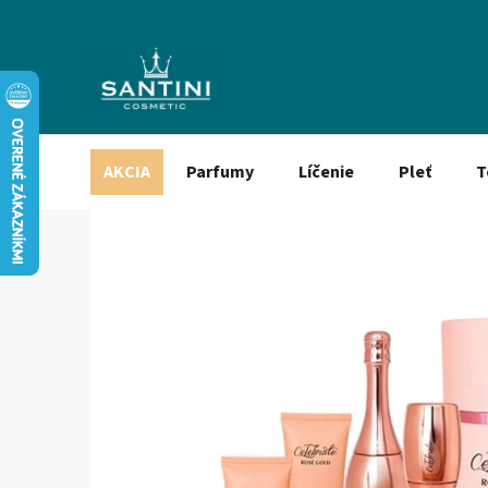
Prejsť
na
obsah
AKCIA
Parfumy
Líčenie
Pleť
T