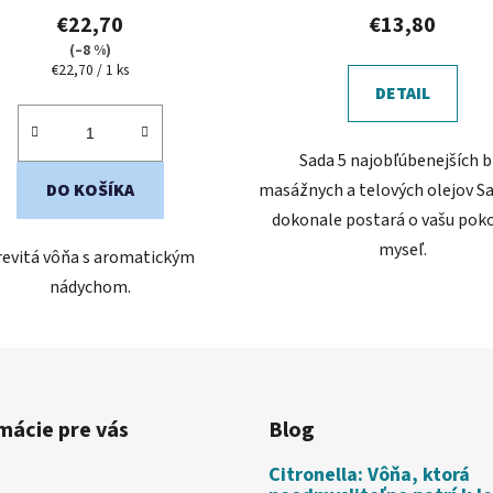
€22,70
€13,80
(–8 %)
Jednotková
€22,70 / 1 ks
cena:
DETAIL
Sada 5 najobľúbenejších b
DO KOŠÍKA
masážnych a telových olejov Sa
dokonale postará o vašu pok
myseľ.
revitá vôňa s aromatickým
nádychom.
mácie pre vás
Blog
Citronella: Vôňa, ktorá