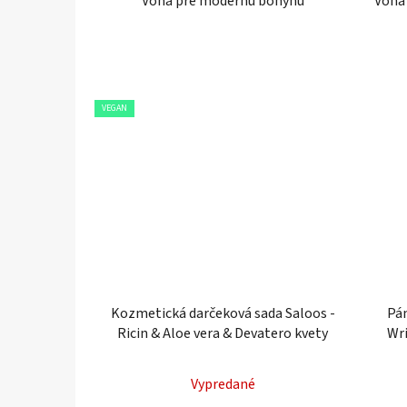
Vôňa pre modernú bohyňu
Vôňa
VEGAN
Kozmetická darčeková sada Saloos -
Pá
Ricin & Aloe vera & Devatero kvety
Wr
Vypredané