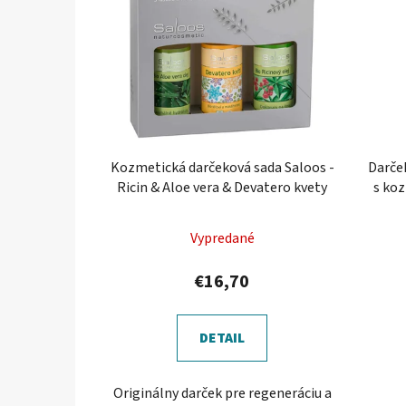
Kozmetická darčeková sada Saloos -
Darče
Ricin & Aloe vera & Devatero kvety
s ko
m
Vypredané
€16,70
DETAIL
Originálny darček pre regeneráciu a