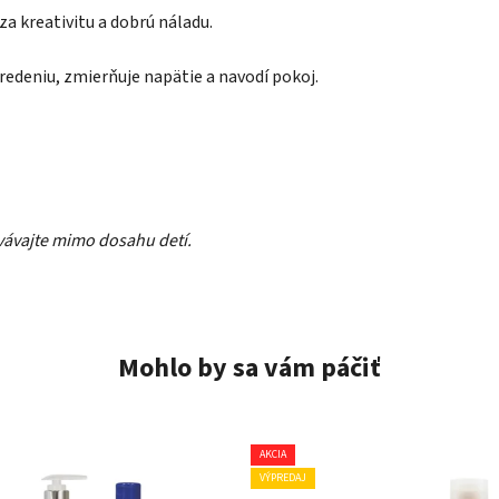
a kreativitu a dobrú náladu.
edeniu, zmierňuje napätie a navodí pokoj.
vávajte mimo dosahu detí.
Mohlo by sa vám páčiť
AKCIA
VÝPREDAJ