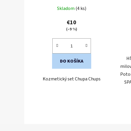
Priemerné
Skladom
(4 ks)
hodnotenie
produktu
€10
je
(–9 %)
5,0
z
5
Hľ
hviezdičiek.
DO KOŠÍKA
milov
Poto
Kozmetický set Chupa Chups
SPA