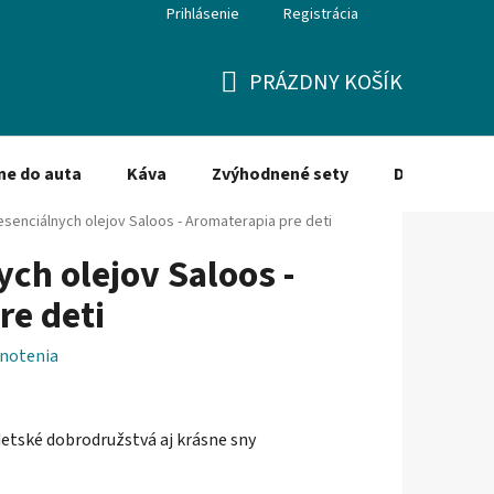
Prihlásenie
Registrácia
PRÁZDNY KOŠÍK
NÁKUPNÝ
KOŠÍK
ne do auta
Káva
Zvýhodnené sety
Dezinfekcia
senciálnych olejov Saloos - Aromaterapia pre deti
ch olejov Saloos -
re deti
notenia
detské dobrodružstvá aj krásne sny