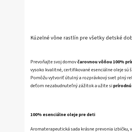
Kúzelné vône rastlín pre všetky detské do
Prevoňajte svoj domov
čarovnou vôňou 100% prír
vysoko kvalitné, certifikované esenciálne oleje sú 
Pomôžu vytvoriť útulný a rozprávkový svet plný rel
deťom nezabudnuteľný zážitok a užite si
prírodnú
100% esenciálne oleje pre deti
Aromaterapeutická sada krásne prevonia izbičku, v