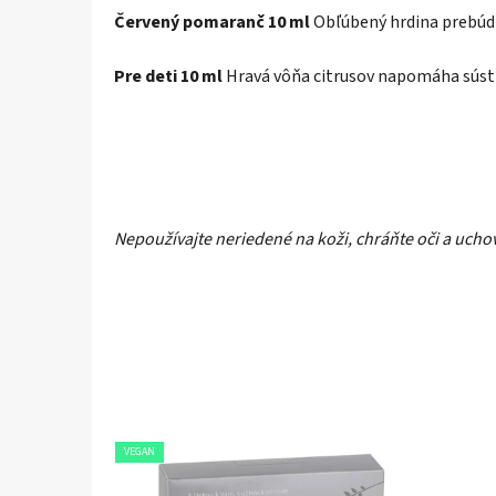
Červený pomaranč 10 ml
Obľúbený hrdina prebúdz
Pre deti 10 ml
Hravá vôňa citrusov napomáha sústr
Nepoužívajte neriedené na koži, chráňte oči a ucho
VEGAN