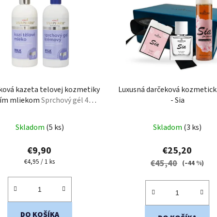
ková kazeta telovej kozmetiky
Luxusná darčeková kozmetick
zím mliekom
Sprchový gél 400
- Sia
l + Telové mlieko 400 ml
Priemerné
Priemerné
Skladom
(5 ks)
Skladom
(3 ks)
hodnotenie
hodnotenie
produktu
produktu
€9,90
€25,20
je
je
Jednotková
€4,95 / 1 ks
€45,40
(–44 %)
cena:
4,0
5,0
z
z
5
5
hviezdičiek.
hviezdičiek.
DO KOŠÍKA