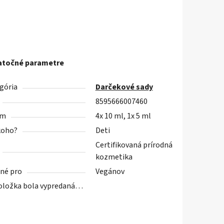
točné parametre
gória
Darčekové sady
8595666007460
em
4x 10 ml, 1x 5 ml
koho?
Deti
Certifikovaná prírodná
kozmetika
né pro
Vegánov
oložka bola vypredaná…