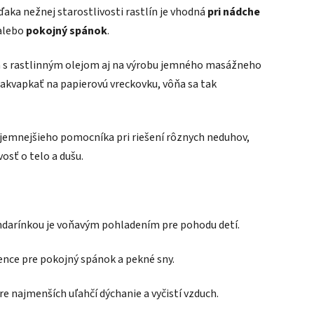
vďaka nežnej starostlivosti rastlín je vhodná
pri nádche
alebo
pokojný spánok
.
ím s rastlinným olejom aj na výrobu jemného masážneho
nakvapkať na papierovú vreckovku, vôňa sa tak
jemnejšieho pomocníka pri riešení rôznych neduhov,
osť o telo a dušu.
ndarínkou je voňavým pohladením pre pohodu detí.
ence pre pokojný spánok a pekné sny.
 najmenších uľahčí dýchanie a vyčistí vzduch.