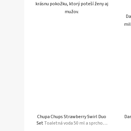
krásnu pokožku, ktorý poteší ženy aj
mužov.
Da
mil
Chupa Chups Strawberry Swirl Duo
Dar
Set
Toaletná voda 50 ml a sprchový
krém 150 ml