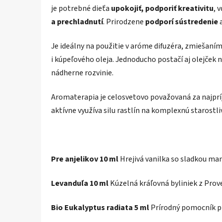
je potrebné dieťa
upokojiť, podporiť kreativitu
, 
a prechladnutí
. Prirodzene
podporí sústredenie
Je ideálny na použitie v aróme difuzéra, zmiešan
i kúpeľového oleja. Jednoducho postačí aj olejček 
nádherne rozvinie.
Aromaterapia je celosvetovo považovaná za najprí
aktívne využíva silu rastlín na komplexnú starostliv
Pre anjelikov 10 ml
Hrejivá vanilka so sladkou ma
Levanduľa 10 ml
Kúzelná kráľovná byliniek z Prov
Bio Eukalyptus radiata 5 ml
Prírodný pomocník pre