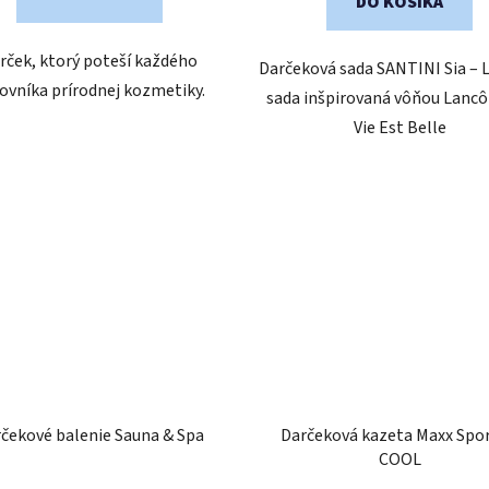
DO KOŠÍKA
rček, ktorý poteší každého
Darčeková sada SANTINI Sia – 
ovníka prírodnej kozmetiky.
sada inšpirovaná vôňou Lanc
Vie Est Belle
čekové balenie Sauna & Spa
Darčeková kazeta Maxx Spor
COOL