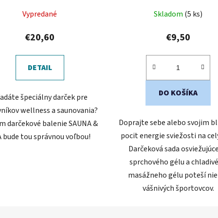
Vypredané
Skladom
(5 ks)
€20,60
€9,50
DETAIL
DO KOŠÍKA
adáte špeciálny darček pre
níkov wellness a saunovania?
Doprajte sebe alebo svojim b
m darčekové balenie SAUNA &
pocit energie sviežosti na cel
 bude tou správnou voľbou!
Darčeková sada osviežujúc
sprchového gélu a chladiv
masážneho gélu poteší nie
vášnivých športovcov.