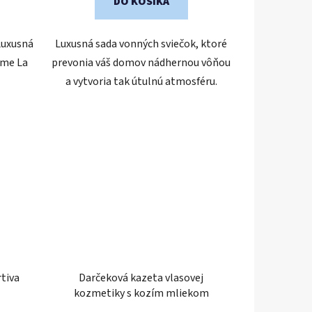
DO KOŠÍKA
Luxusná
Luxusná sada vonných sviečok, ktoré
ôme La
prevonia váš domov nádhernou vôňou
a vytvoria tak útulnú atmosféru.
tiva
Darčeková kazeta vlasovej
kozmetiky s kozím mliekom