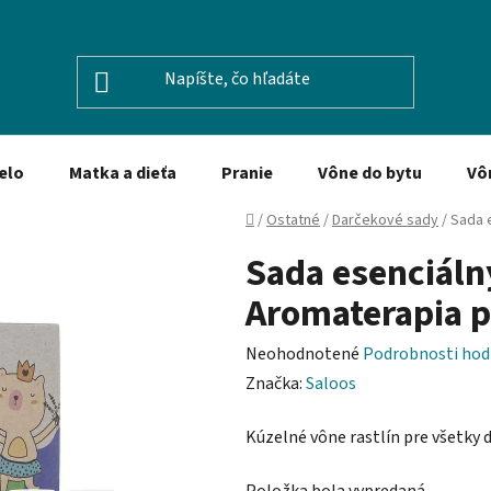
elo
Matka a dieťa
Pranie
Vône do bytu
Vô
Domov
/
Ostatné
/
Darčekové sady
/
Sada e
Sada esenciálny
Aromaterapia p
Priemerné
Neohodnotené
Podrobnosti hod
hodnotenie
Značka:
Saloos
produktu
Kúzelné vône rastlín pre všetky 
je
0,0