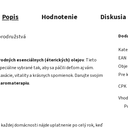
Popis
Hodnotenie
Diskusia
brodružstvá
Doda
Kate
EAN
odných esenciálnych (éterických) olejov
. Tieto
Obj
špeciálne vybrané tak, aby sa páčili deťom aj vám.
Pre 
axácie, vitality a krásnych spomienok. Darujte svojim
 aromaterapiu
.
CPK
Vhod
P
 každej domácnosti nájde uplatnenie po celý rok, keď