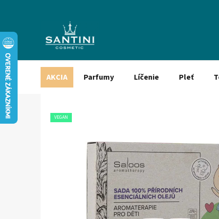
Prejsť
na
obsah
AKCIA
Parfumy
Líčenie
Pleť
T
VEGAN