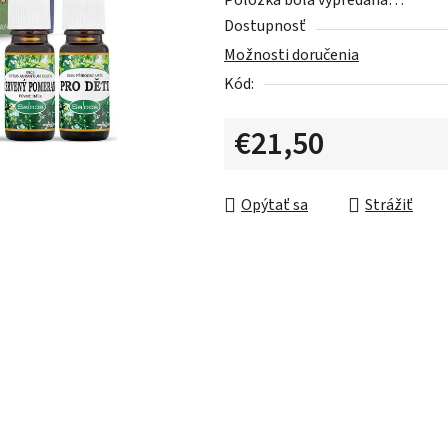
Položka bola vypredaná…
z
Dostupnosť
5
Možnosti doručenia
hviezdičiek.
Kód:
€21,50
Jednotková cena:
Opýtať sa
Strážiť