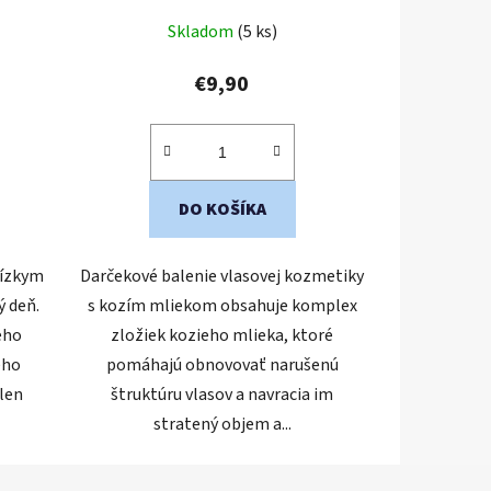
Skladom
(5 ks)
€9,90
DO KOŠÍKA
lízkym
Darčekové balenie vlasovej kozmetiky
ý deň.
s kozím mliekom obsahuje komplex
eho
zložiek kozieho mlieka, ktoré
ého
pomáhajú obnovovať narušenú
len
štruktúru vlasov a navracia im
stratený objem a...