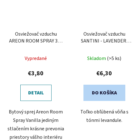
Osviežovač vzduchu
Osviežovač vzduchu
AREON ROOM SPRAY 300
SANTINI - LAVENDER,
ml - Vanilla
100 ml
Priemerné
Vypredané
Skladom
(>5 ks)
hodnotenie
produktu
€3,80
€6,30
je
5,0
DETAIL
DO KOŠÍKA
z
5
Bytový sprej Areon Room
Toľko obľúbená vôňa s
hviezdičiek.
Spray Vanilla jediným
tónmi levandule.
stlačením krásne prevonia
priestory vášho interiéru