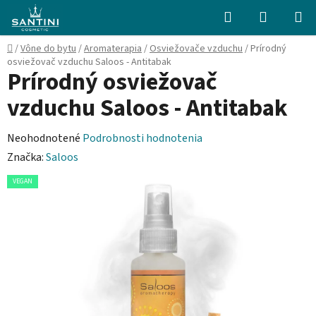
Prejsť
Hľadať
NÁKUP
na
KOŠÍK
obsah
Domov
/
Vône do bytu
/
Aromaterapia
/
Osviežovače vzduchu
/
Prírodný
osviežovač vzduchu Saloos - Antitabak
Prírodný osviežovač
vzduchu Saloos - Antitabak
Priemerné
Neohodnotené
Podrobnosti hodnotenia
hodnotenie
Značka:
Saloos
produktu
VEGAN
je
0,0
z
5
hviezdičiek.