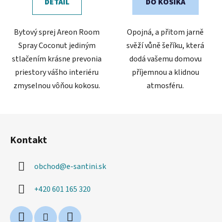
DETAIL
DO KOŠÍKA
Bytový sprej Areon Room
Opojná, a přitom jarně
Spray Coconut jediným
svěží vůně šeříku, která
stlačením krásne prevonia
dodá vašemu domovu
priestory vášho interiéru
příjemnou a klidnou
zmyselnou vôňou kokosu.
atmosféru.
Z
á
Kontakt
p
ä
obchod
@
e-santini.sk
t
i
+420 601 165 320
e