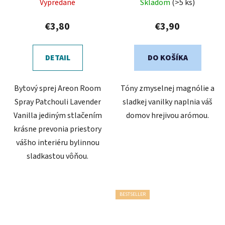
Vypredané
Skladom
(>5 ks)
hodnotenie
produktu
€3,80
€3,90
je
5,0
DETAIL
DO KOŠÍKA
z
5
Bytový sprej Areon Room
Tóny zmyselnej magnólie a
hviezdičiek.
Spray Patchouli Lavender
sladkej vanilky naplnia váš
Vanilla jediným stlačením
domov hrejivou arómou.
krásne prevonia priestory
vášho interiéru bylinnou
sladkastou vôňou.
BESTSELLER