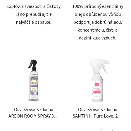
Explózia sviežosti a čistoty
100% prírodný esenciálny
ráno prebudí aj tie
olej s obľúbenou vôňou
najväčšie ospalce.
podporuje dobrú náladu,
koncentráciu, čistí a
dezinfikuje vzduch.
Osviežovač vzduchu
Osviežovač vzduchu
AREON ROOM SPRAY 300
SANTINI - Pure Love, 250
ml - Patchouli Lavender
ml
Priemerné
Vanilla