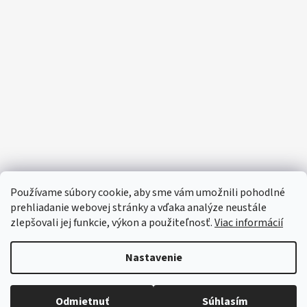
Používame súbory cookie, aby sme vám umožnili pohodlné
prehliadanie webovej stránky a vďaka analýze neustále
zlepšovali jej funkcie, výkon a použiteľnosť.
Viac informácií
Nastavenie
Odmietnuť
Súhlasím
🔴 Parfumy a vône -20%
Vytvoril Shoptet