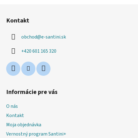
Z
á
Kontakt
p
ä
obchod
@
e-santini.sk
t
i
+420 601 165 320
e
Informácie pre vás
O nás
Kontakt
Moja objednávka
Vernostný program Santini+