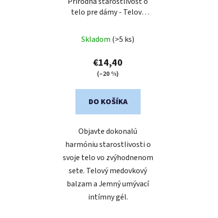
Prírodná starostlivosť o
telo pre dámy - Telový
balzam a intímny gél
Skladom
(>5 ks)
€14,40
(–20 %)
DO KOŠÍKA
Objavte dokonalú
harmóniu starostlivosti o
svoje telo vo zvýhodnenom
sete. Telový medovkový
balzam a Jemný umývací
intímny gél.