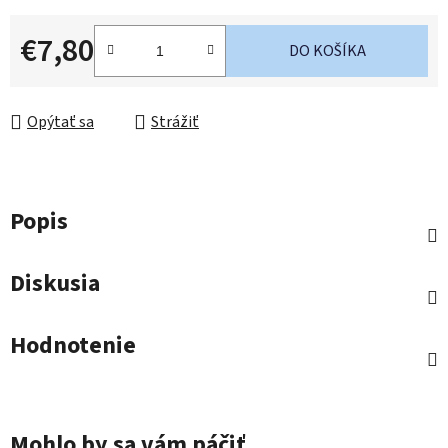
€7,80
DO KOŠÍKA
Jednotková cena:
Opýtať sa
Strážiť
Popis
Diskusia
Hodnotenie
Mohlo by sa vám páčiť