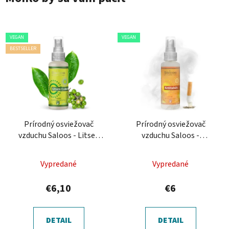
VEGAN
VEGAN
BESTSELLER
Prírodný osviežovač
Prírodný osviežovač
vzduchu Saloos - Litsea
vzduchu Saloos -
Cubeba
Antitabak
Vypredané
Vypredané
€6,10
€6
DETAIL
DETAIL