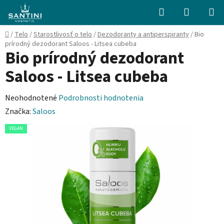
Prejsť
Hľadať
NÁKUP
na
KOŠÍK
obsah
Domov
/
Telo
/
Starostlivosť o telo
/
Dezodoranty a antiperspiranty
/
Bio
prírodný dezodorant Saloos - Litsea cubeba
Bio prírodný dezodorant
Saloos - Litsea cubeba
Priemerné
Neohodnotené
Podrobnosti hodnotenia
hodnotenie
Značka:
Saloos
produktu
VEGAN
je
0,0
z
5
hviezdičiek.