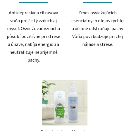
Antidepresívna citrusová
Zmes osviežujúcich
vôňa pre čistý vzduch aj
esenciálnych olejov rýchlo
myseľ. Osviežovač vzduchu
a účinne odstraňuje pachy.
pôsobí pozitívne pri strese
Vôňa povzbudzuje pri zlej
a únave, nabíja energiou a
nálade a strese.
neutralizuje nepríjemné
pachy.