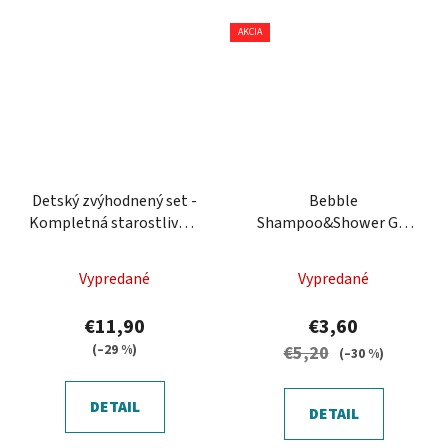
AKCIA
Detský zvýhodnený set -
Bebble
Kompletná starostlivosť
Shampoo&Shower Gel
pre najmenších
Strawberry 250 ml -
Šampón a sprchový gél
Vypredané
Vypredané
Jahoda
€11,90
€3,60
(–29 %)
€5,20
(–30 %)
DETAIL
DETAIL