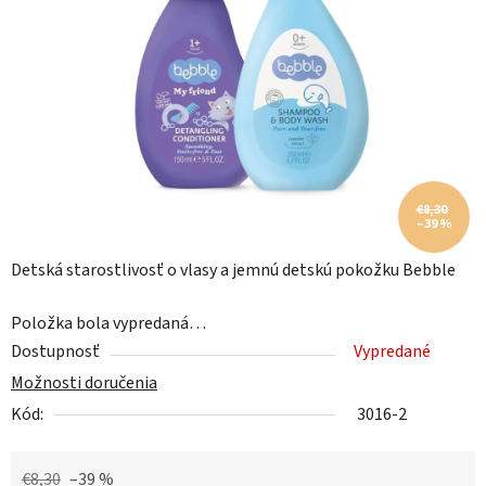
5
hviezdičiek.
€8,30
–39 %
Detská starostlivosť o vlasy a jemnú detskú pokožku Bebble
Položka bola vypredaná…
Dostupnosť
Vypredané
Možnosti doručenia
Kód:
3016-2
€8,30
–39 %