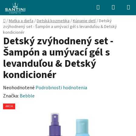
Prejsť
Hľadať
NÁKUP
na
KOŠÍK
obsah
Domov
/
Matka a dieťa
/
Detská kozmetika
/
Kúpanie detí
/
Detský
zvýhodnený set - Šampón a umývací gél s levanduľou & Detský
kondicionér
Detský zvýhodnený set -
Šampón a umývací gél s
levanduľou & Detský
kondicionér
Priemerné
Neohodnotené
Podrobnosti hodnotenia
hodnotenie
Značka:
Bebble
produktu
AKCIA
je
0,0
z