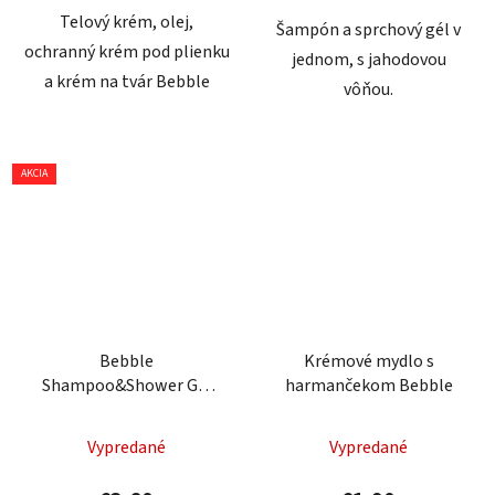
Telový krém, olej,
Šampón a sprchový gél v
ochranný krém pod plienku
jednom, s jahodovou
a krém na tvár Bebble
vôňou.
AKCIA
Bebble
Krémové mydlo s
Shampoo&Shower Gel
harmančekom Bebble
Watermelon 250 ml -
Šampón a sprchový gél
Vypredané
Vypredané
Melón