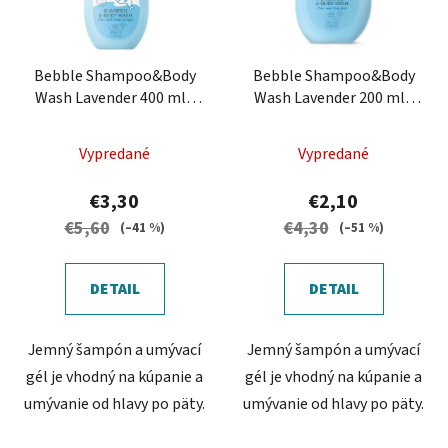
Bebble Shampoo&Body
Bebble Shampoo&Body
Wash Lavender 400 ml -
Wash Lavender 200 ml -
Šampón a umývací gél s
Šampón a umývací gél s
levanduľou
levanduľou
Vypredané
Vypredané
€3,30
€2,10
€5,60
€4,30
(–41 %)
(–51 %)
DETAIL
DETAIL
Jemný šampón a umývací
Jemný šampón a umývací
gél je vhodný na kúpanie a
gél je vhodný na kúpanie a
umývanie od hlavy po päty.
umývanie od hlavy po päty.