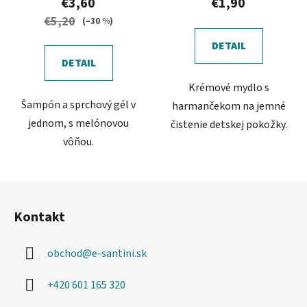
€3,60
€1,90
€5,20
(–30 %)
DETAIL
DETAIL
Krémové mydlo s
Šampón a sprchový gél v
harmančekom na jemné
jednom, s melónovou
čistenie detskej pokožky.
vôňou.
Z
á
Kontakt
p
ä
obchod
@
e-santini.sk
t
i
+420 601 165 320
e