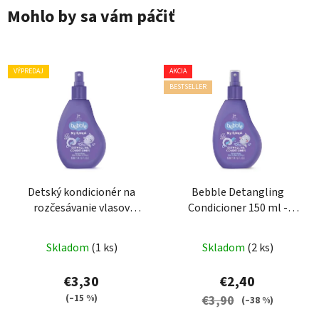
Mohlo by sa vám páčiť
VÝPREDAJ
AKCIA
BESTSELLER
Detský kondicionér na
Bebble Detangling
rozčesávanie vlasov
Condicioner 150 ml -
Bebble – II. akosť (bez
Kondicionér na
krytu viečka)
rozčesávanie vlasov
Skladom
(1 ks)
Skladom
(2 ks)
Bebble
€3,30
€2,40
(–15 %)
€3,90
(–38 %)