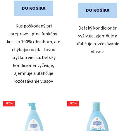
DO KOŠÍKA
DO KOŠÍKA
Kus poškodený pri
Detský kondicionér
preprave - plne funkčný
vyživuje, zjemňuje a
kus, so 100% obsahom, ale
uľahčuje rozčesávanie
chýbajúcou plastovou
vlasov.
krytkou viečka. Detský
kondicionér vyživuje,
zjemňuje a uľahčuje
rozčesávanie vlasov.
AKCIA
AKCIA