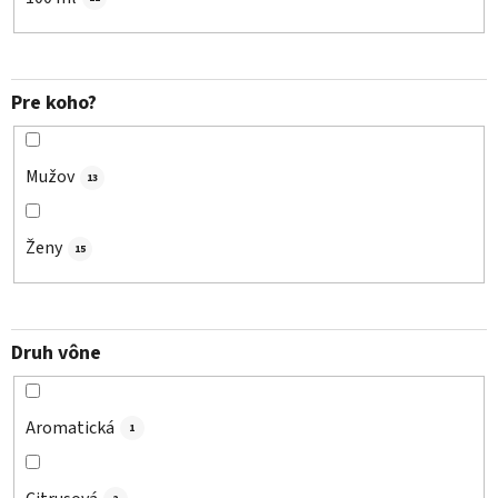
Pre koho?
Mužov
13
Ženy
15
Druh vône
Aromatická
1