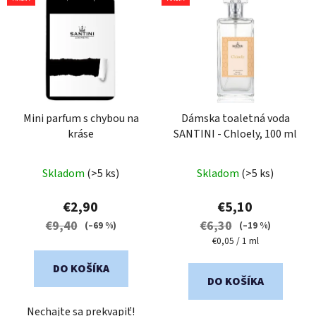
ý
p
i
s
p
r
o
Mini parfum s chybou na
Dámska toaletná voda
kráse
SANTINI - Chloely, 100 ml
d
u
Priemerné
k
Skladom
(>5 ks)
Skladom
(>5 ks)
hodnotenie
t
produktu
€2,90
€5,10
o
je
€9,40
€6,30
(–69 %)
(–19 %)
v
5,0
Jednotková
€0,05 / 1 ml
cena:
z
DO KOŠÍKA
5
DO KOŠÍKA
hviezdičiek.
Nechajte sa prekvapiť!