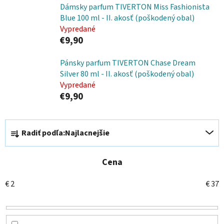
Dámsky parfum TIVERTON Miss Fashionista
Blue 100 ml - II. akosť (poškodený obal)
Vypredané
€9,90
Pánsky parfum TIVERTON Chase Dream
Silver 80 ml - II. akosť (poškodený obal)
Vypredané
€9,90
R
Radiť podľa:
Najlacnejšie
a
d
e
Cena
n
€
2
€
37
i
e
p