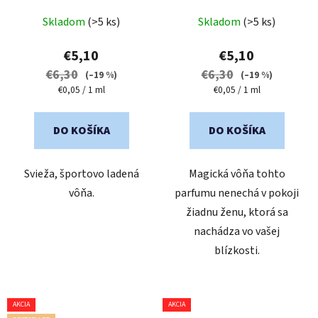
Priemerné
Priemerné
Skladom
(>5 ks)
Skladom
(>5 ks)
hodnotenie
hodnotenie
produktu
produktu
€5,10
€5,10
je
je
€6,30
€6,30
(–19 %)
(–19 %)
5,0
5,0
Jednotková
Jednotková
€0,05 / 1 ml
€0,05 / 1 ml
cena:
cena:
z
z
5
5
DO KOŠÍKA
DO KOŠÍKA
hviezdičiek.
hviezdičiek.
Svieža, športovo ladená
Magická vôňa tohto
vôňa.
parfumu nenechá v pokoji
žiadnu ženu, ktorá sa
nachádza vo vašej
blízkosti.
AKCIA
AKCIA