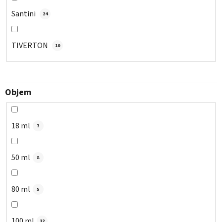
Santini
24
TIVERTON
10
Objem
18 ml
7
50 ml
8
80 ml
5
100 ml
12