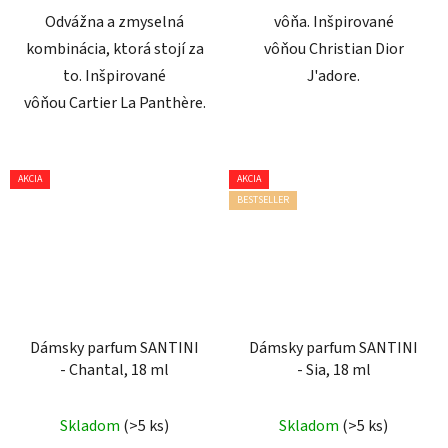
Odvážna a zmyselná
vôňa. Inšpirované
kombinácia, ktorá stojí za
vôňou Christian Dior
to. Inšpirované
J'adore.
vôňou Cartier La Panthère.
AKCIA
AKCIA
BESTSELLER
Dámsky parfum SANTINI
Dámsky parfum SANTINI
- Chantal, 18 ml
- Sia, 18 ml
Skladom
(>5 ks)
Skladom
(>5 ks)