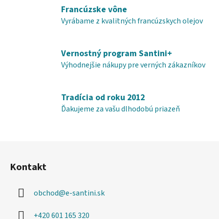
r
Francúzske vône
v
k
Vyrábame z kvalitných francúzskych olejov
y
v
Vernostný program Santini+
ý
p
Výhodnejšie nákupy pre verných zákazníkov
i
s
u
Tradícia od roku 2012
Ďakujeme za vašu dlhodobú priazeň
Z
á
Kontakt
p
ä
obchod
@
e-santini.sk
t
i
+420 601 165 320