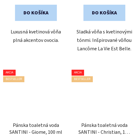
cena:
cena:
z
5
DO KOŠÍKA
DO KOŠÍKA
hviezdičiek.
Luxusná kvetinová vôňa
Sladká vôňa s kvetinovými
plná akcentov ovocia.
tónmi. Inšpirované vôňou
Lancôme La Vie Est Belle.
AKCIA
AKCIA
BESTSELLER
BESTSELLER
Pánska toaletná voda
Pánska toaletná voda
SANTINI - Giome, 100 ml
SANTINI - Christian, 100
ml