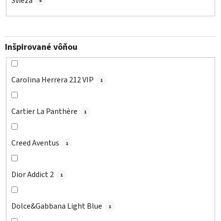
Svieža
8
Inšpirované vôňou
Carolina Herrera 212 VIP
1
Cartier La Panthère
1
Creed Aventus
1
Dior Addict 2
1
Dolce&Gabbana Light Blue
1