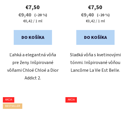
€7,50
€7,50
€9,40
€9,40
(–20 %)
(–20 %)
Jednotková
Jednotková
€0,42 / 1 ml
€0,42 / 1 ml
cena:
cena:
DO KOŠÍKA
DO KOŠÍKA
Ľahká a elegantná vôňa
Sladká vôňa s kvetinovými
pre ženy. Inšpirované
tónmi. Inšpirované vôňou
vôňami Chloé Chloé a Dior
Lancôme La Vie Est Belle.
Addict 2.
AKCIA
AKCIA
BESTSELLER