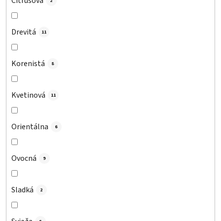
Citrusová
2
Drevitá
11
Korenistá
8
Kvetinová
11
Orientálna
6
Ovocná
9
Sladká
2