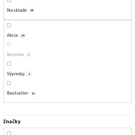
r
o
Na sklade
26
d
u
k
Akcia
24
t
o
Novinka
v
0
Výpredaj
2
Bestseller
11
Značky