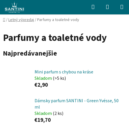
Prejsť
Hľadať
NÁKUP
na
KOŠÍK
obsah
Domov
/
Letný výpredaj
/
Parfumy a toaletné vody
Parfumy a toaletné vody
Najpredávanejšie
Mini parfum s chybou na kráse
Skladom
(>5 ks)
€2,90
Dámsky parfum SANTINI - Green Yvésse, 50
ml
Skladom
(2 ks)
€19,70