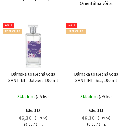
Orientálna vôňa.
AKCIA
AKCIA
BESTSELLER
BESTSELLER
Dámska toaletná voda
Dámska toaletná voda
SANTINI - Julvien, 100 ml
SANTINI - Sia, 100 ml
Priemerné
Skladom
(>5 ks)
Skladom
(>5 ks)
hodnotenie
produktu
€5,10
€5,10
je
€6,30
€6,30
(–19 %)
(–19 %)
5,0
Jednotková
Jednotková
€0,05 / 1 ml
€0,05 / 1 ml