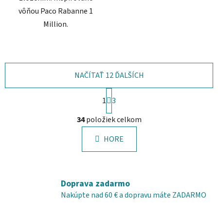
vôňou Paco Rabanne 1
Million.
NAČÍTAŤ 12 ĎALŠÍCH
S
1
t
3
r
O
á
34
položiek celkom
v
n
l
k
HORE
á
o
d
v
a
a
c
n
Doprava zadarmo
i
i
e
Nakúpte nad 60 € a dopravu máte ZADARMO
e
p