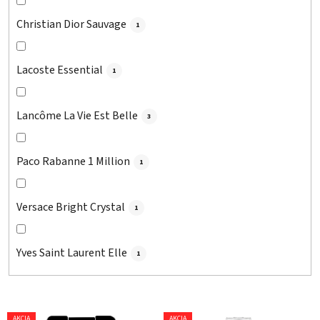
Christian Dior Sauvage
1
Lacoste Essential
1
Lancôme La Vie Est Belle
3
Paco Rabanne 1 Million
1
Versace Bright Crystal
1
Yves Saint Laurent Elle
1
V
AKCIA
AKCIA