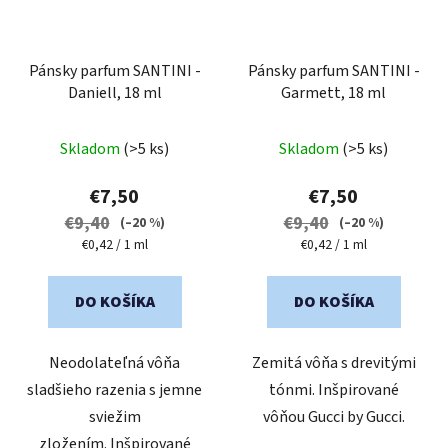
Pánsky parfum SANTINI -
Pánsky parfum SANTINI -
Daniell, 18 ml
Garmett, 18 ml
Priemerné
Skladom
(>5 ks)
Skladom
(>5 ks)
hodnotenie
produktu
€7,50
€7,50
je
€9,40
€9,40
(–20 %)
(–20 %)
5,0
Jednotková
Jednotková
€0,42 / 1 ml
€0,42 / 1 ml
cena:
cena:
z
5
DO KOŠÍKA
DO KOŠÍKA
hviezdičiek.
Neodolateľná vôňa
Zemitá vôňa s drevitými
sladšieho razenia s jemne
tónmi. Inšpirované
sviežim
vôňou Gucci by Gucci.
zložením. Inšpirované