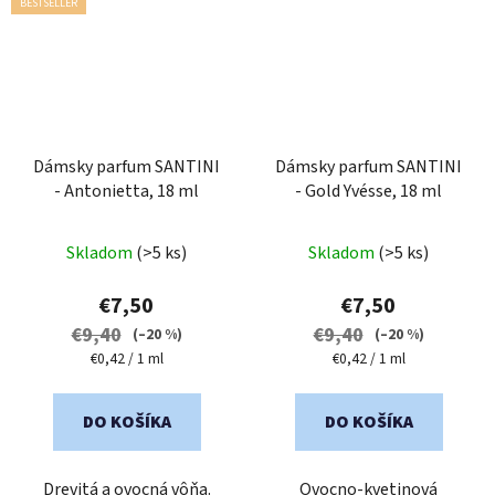
BESTSELLER
Dámsky parfum SANTINI
Dámsky parfum SANTINI
- Antonietta, 18 ml
- Gold Yvésse, 18 ml
Priemerné
Skladom
(>5 ks)
Skladom
(>5 ks)
hodnotenie
produktu
€7,50
€7,50
je
€9,40
€9,40
(–20 %)
(–20 %)
3,0
Jednotková
Jednotková
€0,42 / 1 ml
€0,42 / 1 ml
cena:
cena:
z
5
DO KOŠÍKA
DO KOŠÍKA
hviezdičiek.
Drevitá a ovocná vôňa.
Ovocno-kvetinová