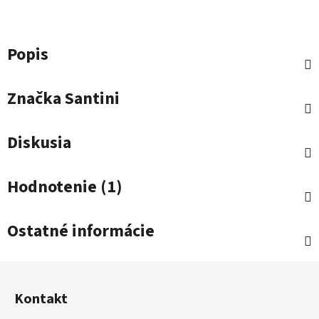
Popis
Značka
Santini
Diskusia
Hodnotenie (1)
Ostatné informácie
Z
á
Kontakt
p