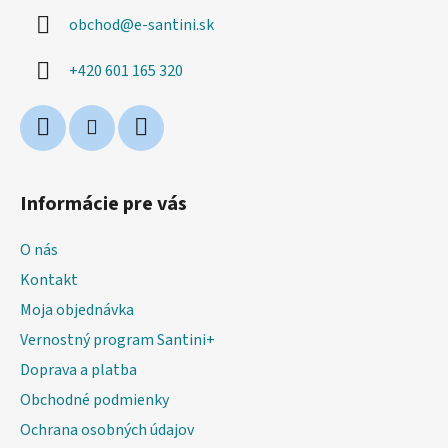
ä
obchod
@
e-santini.sk
t
i
+420 601 165 320
e
Informácie pre vás
O nás
Kontakt
Moja objednávka
Vernostný program Santini+
Doprava a platba
Obchodné podmienky
Ochrana osobných údajov