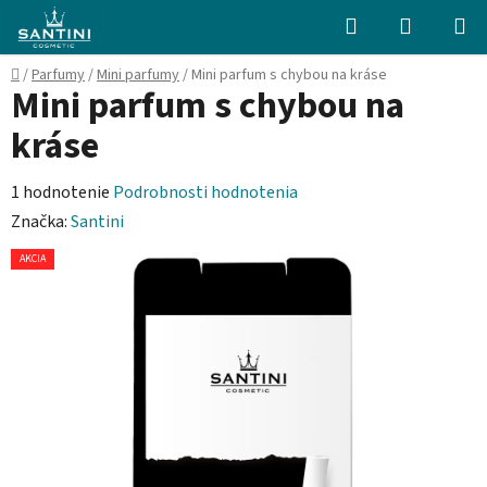
Prejsť
Hľadať
NÁKUP
na
KOŠÍK
obsah
Domov
/
Parfumy
/
Mini parfumy
/
Mini parfum s chybou na kráse
Mini parfum s chybou na
kráse
Priemerné
1 hodnotenie
Podrobnosti hodnotenia
hodnotenie
Značka:
Santini
produktu
AKCIA
je
5,0
z
5
hviezdičiek.