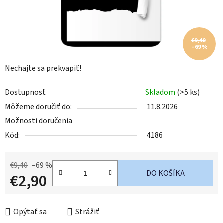
€9,40
–69 %
Nechajte sa prekvapiť!
Dostupnosť
Skladom
(>5 ks)
Môžeme doručiť do:
11.8.2026
Možnosti doručenia
Kód:
4186
€9,40
–69 %
DO KOŠÍKA
€2,90
Jednotková cena:
Opýtať sa
Strážiť