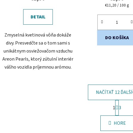
Jednotková
€11,20 / 100 g
cena:
DETAIL
Zmyselná kvetinová vôňa dokáže
DO KOŠÍKA
divy. Presvedčte sa o tom sami s
unikátnym osviežovačom vzduchu
Areon Pearls, ktorý zútulní interiér
vášho vozidla príjemnou arómou.
NAČÍTAŤ 12 ĎALŠ
S
1
t
3
O
r
v
á
l
HORE
n
á
k