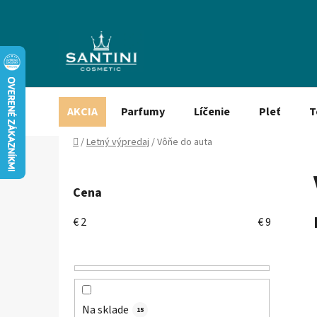
Prejsť
na
obsah
AKCIA
Parfumy
Líčenie
Pleť
T
Domov
/
Letný výpredaj
/
Vôňe do auta
B
o
Cena
č
n
€
2
€
9
ý
p
a
n
e
Na sklade
15