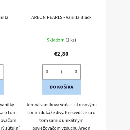
illa
AREON PEARLS - Vanilla Black
Skladom
(1 ks)
€2,80
DO KOŠÍKA
vanilky
Jemná vanilková vôňa s citrusovými
 sa o tom
tónmi dokáže divy. Presvedčte sa o
ežovačom
tom sami s unikátnym
rý zútulní
osviežovačom vzduchu Areon