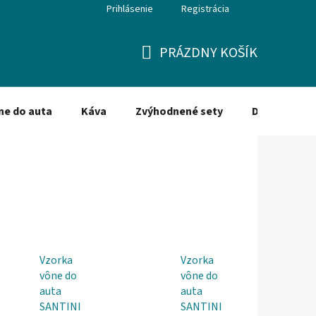
Prihlásenie
Registrácia
PRÁZDNY KOŠÍK
NÁKUPNÝ
KOŠÍK
ne do auta
Káva
Zvýhodnené sety
Dezinfekcia
Vzorka
Vzorka
vône do
vône do
auta
auta
SANTINI
SANTINI