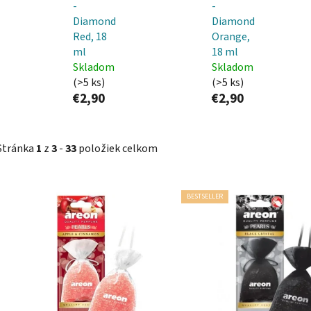
-
-
Diamond
Diamond
Red, 18
Orange,
ml
18 ml
Skladom
Skladom
(>5 ks)
(>5 ks)
€2,90
€2,90
Stránka
1
z
3
-
33
položiek celkom
V
BESTSELLER
ý
p
i
s
p
r