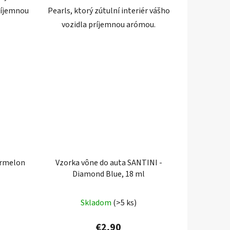
príjemnou
Pearls, ktorý zútulní interiér vášho
vozidla príjemnou arómou.
rmelon
Vzorka vône do auta SANTINI -
Diamond Blue, 18 ml
)
Skladom
(>5 ks)
€2,90