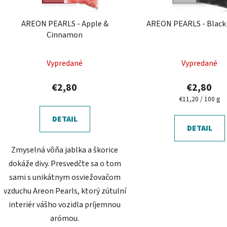
o
d
AREON PEARLS - Apple &
AREON PEARLS - Black 
u
Cinnamon
k
t
Vypredané
Vypredané
o
v
€2,80
€2,80
Jednotková
€11,20 / 100 g
cena:
DETAIL
DETAIL
Zmyselná vôňa jablka a škorice
dokáže divy. Presvedčte sa o tom
sami s unikátnym osviežovačom
vzduchu Areon Pearls, ktorý zútulní
interiér vášho vozidla príjemnou
arómou.