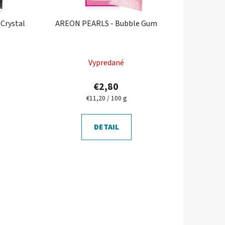
d
u
Crystal
AREON PEARLS - Bubble Gum
k
t
o
Vypredané
v
€2,80
Jednotková
€11,20 / 100 g
cena:
DETAIL