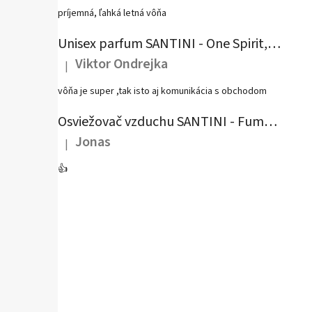
príjemná, ľahká letná vôňa
Unisex parfum SANTINI - One Spirit, 50 ml
Viktor Ondrejka
|
Hodnotenie produktu je 5 z 5 hviezdičiek.
vôňa je super ,tak isto aj komunikácia s obchodom
Osviežovač vzduchu SANTINI - Fumé Rubis, 250 ml
Jonas
|
Hodnotenie produktu je 5 z 5 hviezdičiek.
👍