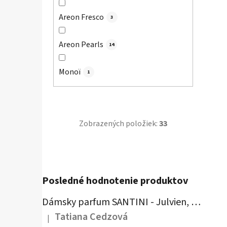
Areon Fresco
3
Areon Pearls
14
Monoï
1
Zobrazených položiek:
33
Posledné hodnotenie produktov
Dámsky parfum SANTINI - Julvien, 50 ml
Tatiana Cedzová
|
Hodnotenie produktu je 5 z 5 hviezdičiek.