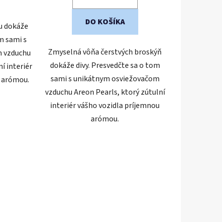
DO KOŠÍKA
u dokáže
m sami s
Zmyselná vôňa čerstvých broskýň
m vzduchu
dokáže divy. Presvedčte sa o tom
í interiér
sami s unikátnym osviežovačom
u arómou.
vzduchu Areon Pearls, ktorý zútulní
interiér vášho vozidla príjemnou
arómou.