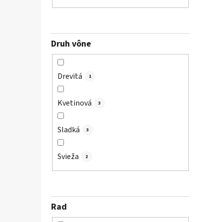
Druh vône
Drevitá
1
Kvetinová
3
Sladká
3
Svieža
2
Rad