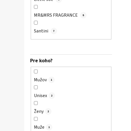
MR&MRS FRAGRANCE
8
Santini
7
Pre koho?
Mužov
1
Unisex
2
Ženy
2
Muže
1