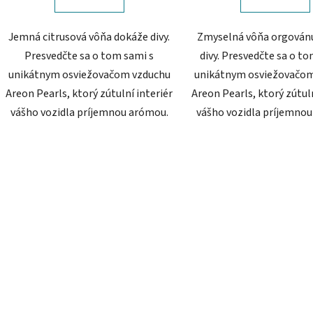
Jemná citrusová vôňa dokáže divy.
Zmyselná vôňa orgován
Presvedčte sa o tom sami s
divy. Presvedčte sa o to
unikátnym osviežovačom vzduchu
unikátnym osviežovačo
Areon Pearls, ktorý zútulní interiér
Areon Pearls, ktorý zútuln
vášho vozidla príjemnou arómou.
vášho vozidla príjemno