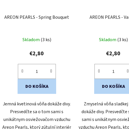
AREON PEARLS - Spring Bouquet
AREON PEARLS - Van
Skladom
(3 ks)
Skladom
(3 ks)
€2,80
€2,80
DO KOŠÍKA
DO KOŠÍKA
Jemná kvetinová vôňa dokáže divy.
Zmyselná vôňa sladkej 
Presvedčte sa o tom sami s
dokáže divy. Presvedčte
unikátnym osviežovačom vzduchu
sami s unikátnym osvi
Areon Pearls, ktorý zútulní interiér
vzduchu Areon Pearls, kto