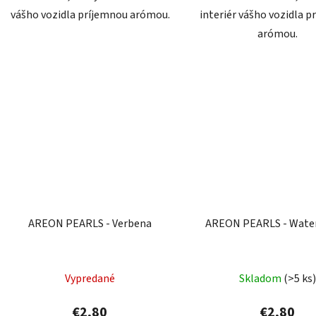
vášho vozidla príjemnou arómou.
interiér vášho vozidla 
arómou.
AREON PEARLS - Verbena
AREON PEARLS - Wate
Vypredané
Skladom
(>5 ks
€2,80
€2,80