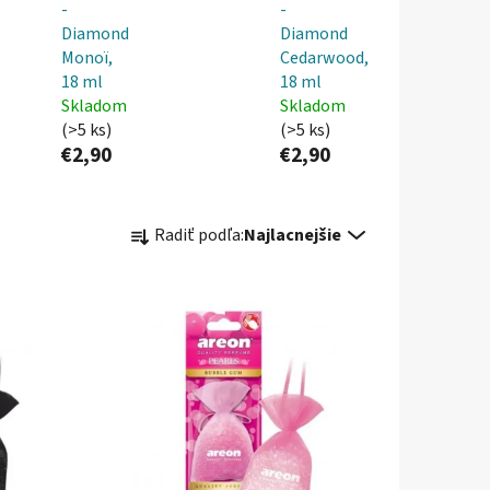
-
-
Diamond
Diamond
Monoï,
Cedarwood,
18 ml
18 ml
Skladom
Skladom
(>5 ks)
(>5 ks)
€2,90
€2,90
R
Radiť podľa:
Najlacnejšie
a
d
e
n
i
e
p
r
o