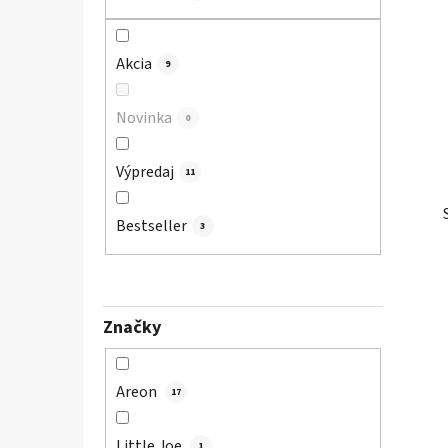
l
Akcia
9
Novinka
0
Výpredaj
11
Bestseller
3
Značky
Areon
17
Little Joe
1