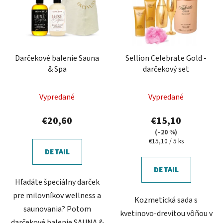
Darčekové balenie Sauna
Sellion Celebrate Gold -
& Spa
darčekový set
Vypredané
Vypredané
€20,60
€15,10
(–20 %)
Jednotková
€15,10 / 5 ks
cena:
DETAIL
DETAIL
Hľadáte špeciálny darček
pre milovníkov wellness a
Kozmetická sada s
saunovania? Potom
kvetinovo-drevitou vôňou v
darčekové balenie SAUNA &