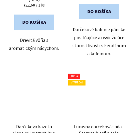
Jednotková
€22,60 / 1 ks
cena:
DO KOŠÍKA
DO KOŠÍKA
Darčekové balenie pánske
posilňujúce a osviežujúce
Drevitá vôňa s
starostlivosti s keratínom
aromatickým nádychom.
a kofeínom.
AKCIA
VÝPREDAJ
Darčeková kazeta
Luxusná darčeková sada -