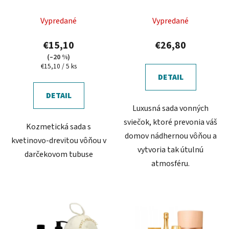
Priemerné
Vypredané
Vypredané
hodnotenie
produktu
€15,10
€26,80
je
(–20 %)
Jednotková
€15,10 / 5 ks
5,0
cena:
DETAIL
z
5
DETAIL
Luxusná sada vonných
hviezdičiek.
sviečok, ktoré prevonia váš
Kozmetická sada s
domov nádhernou vôňou a
kvetinovo-drevitou vôňou v
vytvoria tak útulnú
darčekovom tubuse
atmosféru.