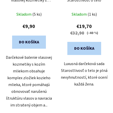
vlasovej kozmetiky s
Starostlivosť o telo
kozím mliekom
Skladom
(5 ks)
Skladom
(1 ks)
€9,90
€19,70
€32,90
(–40 %)
DO KOŠÍKA
DO KOŠÍKA
Darčekové balenie vlasovej
Luxusná darčeková sada
kozmetiky s kozím
Starostlivosť o telo je plná
mliekom obsahuje
nevyhnutností, ktoré ocení
komplex zložiek kozieho
každá žena.
mlieka, ktoré pomáhajú
obnovovať narušenú
štruktúru vlasov a navracia
im stratený objem a...