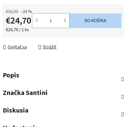
€32,90
–24 %
€24,70
DO KOŠÍKA
Jednotková cena:
€24,70 / 1 ks
Opýtať sa
Strážiť
Popis
Značka
Santini
Diskusia