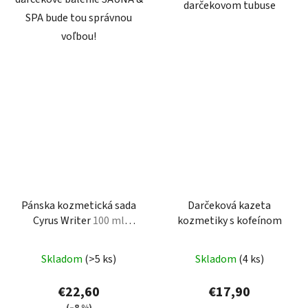
darčekovom tubuse
SPA bude tou správnou
voľbou!
Pánska kozmetická sada
Darčeková kazeta
Cyrus Writer
100 ml
kozmetiky s kofeínom
parfum + 150 ml
sprchovací gél
Skladom
(>5 ks)
Skladom
(4 ks)
€22,60
€17,90
(–8 %)