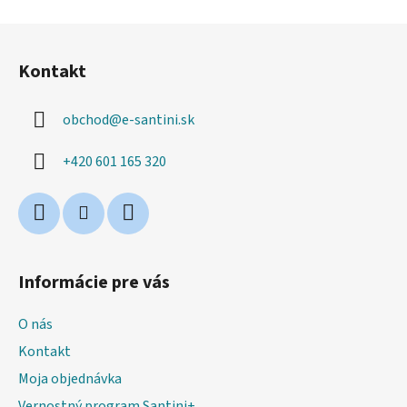
Z
á
Kontakt
p
ä
obchod
@
e-santini.sk
t
i
+420 601 165 320
e
Informácie pre vás
O nás
Kontakt
Moja objednávka
Vernostný program Santini+