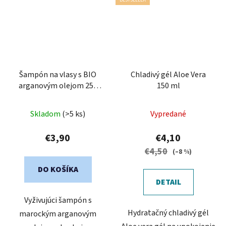
BESTSELLER
Šampón na vlasy s BIO
Chladivý gél Aloe Vera
arganovým olejom 250
150 ml
ml
Skladom
(>5 ks)
Vypredané
€3,90
€4,10
€4,50
(–8 %)
DO KOŠÍKA
DETAIL
Vyživujúci šampón s
Hydratačný chladivý gél
marockým arganovým