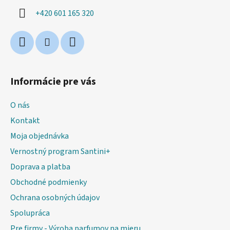
v
i
k
+420 601 165 320
e
y
v
ý
p
i
s
Informácie pre vás
u
O nás
Kontakt
Moja objednávka
Vernostný program Santini+
Doprava a platba
Obchodné podmienky
Ochrana osobných údajov
Spolupráca
Pre firmy - Výroba parfumov na mieru