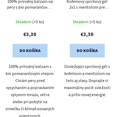
o
100% prírodný balzam na
Kofeínový sprchový gél
d
pery s bio pomarančovým
2v1 s mentolom pre
d
u
olejom
mužov
u
k
k
Skladom
(>5 ks)
Skladom
(>5 ks)
t
t
o
€3,30
€3,30
o
v
v
DO KOŠÍKA
DO KOŠÍKA
100% prírodný balzam s
Osviežujúci sprchový gél s
bio pomarančovým olejom.
kofeínom a mentolom na
Chráni pery pred
telo aj vlasy. Doprajte si
vysychaním a popraskaním
maximálny pocit sviežosti
vplyvom mrazu, vetra
a príliv novej energie.
alebo pri pobyte na
slniečku či klimatizovaných
priestoroch.