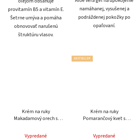
Aloe vera gél na upokojenie
olejom obsahuje
namáhanej, vysušenej a
provitamín B5 a vitamín E.
podráždenej pokožky po
Šetrne umýva a pomáha
opaľovaní.
obnovovať narušenú
štruktúru vlasov.
BESTSELLER
Krém na ruky
Krém na ruky
Makadamový orech s
Pomarančový kvet s
vanilkou 75 ml
mandarínkou 75 ml
Vypredané
Vypredané