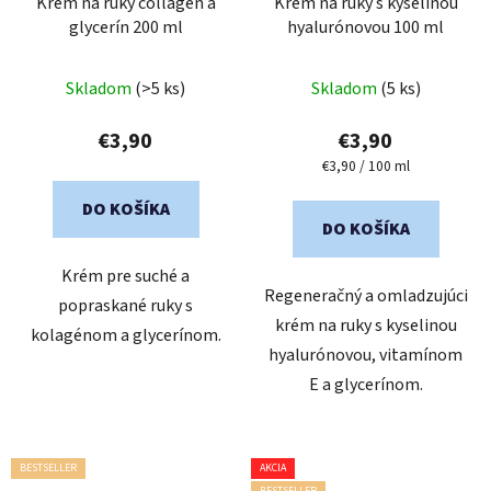
Krém na ruky collagen a
Krém na ruky s kyselinou
glycerín 200 ml
hyalurónovou 100 ml
Skladom
(>5 ks)
Skladom
(5 ks)
€3,90
€3,90
Jednotková
€3,90 / 100 ml
cena:
DO KOŠÍKA
DO KOŠÍKA
Krém pre suché a
Regeneračný a omladzujúci
popraskané ruky s
krém na ruky s kyselinou
kolagénom a glycerínom.
hyalurónovou, vitamínom
E a glycerínom.
BESTSELLER
AKCIA