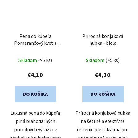
Pena do kúpeľa
Prírodná konjaková
Pomarančový kvet s
hubka - biela
mandarínkou 750 ml
Skladom
(>5 ks)
Skladom
(>5 ks)
€4,10
€4,10
DO KOŠÍKA
DO KOŠÍKA
Luxusná pena do kúpeľa
Prírodná konjaková hubka
plná blahodarných
na šetrné a efektívne
prírodných výťažkov
čistenie pleti. Najmä pre
obohatená o hydratačný
normálnu až suchú pleť