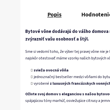
Popis
Hodnoteni
Bytové vône dodávajú do vášho domova n
zvýrazniť vašu osobnosť a štýl.
Sme si vedomí toho, že výber tej pravej vône nie je 
najskôr otestovať máme vzorky našich bytových vô
svieža ovocná vôňa
jednoznačný bestseller medzi vôňami do bytu
vyrobené
z luxusných francúzskych vonných
Oživte svoj domov s eleganciou s našou bytov
spájajúcou tóny marhúľ, osviežujúce citrusy a jemn