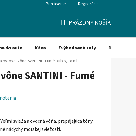
Prihlásenie
Registrácia
PRÁZDNY KOŠÍK
NÁKUPNÝ
KOŠÍK
ne do auta
Káva
Zvýhodnené sety
Dezinfekcia
a bytovej vône SANTINI - Fumé Rubis, 18 ml
 vône SANTINI - Fumé
notenia
Veľmi svieža a ovocná vôňa, prepájajúca tóny
mné nádychy morskej sviežosti.