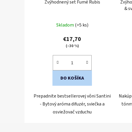
Zvýhodnený set Fumé Rubis
Zvýho
& s
Skladom
(>5 ks)
€17,70
(–30 %)
DO KOŠÍKA
Prepadnite bestsellerovej vôni Santini
Nakúpt
- Bytový aróma difuzér, sviečka a
tónmi
osviežovač vzduchu