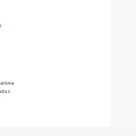
é
á aróma
auta s
.