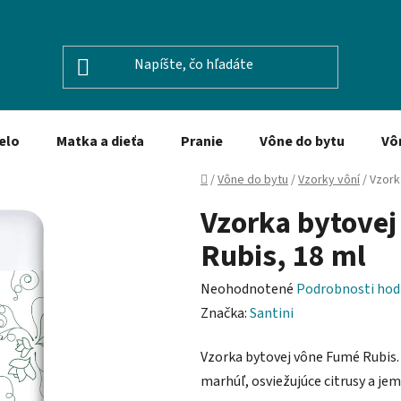
elo
Matka a dieťa
Pranie
Vône do bytu
Vô
Domov
/
Vône do bytu
/
Vzorky vôní
/
Vzork
Vzorka bytovej
Rubis, 18 ml
Priemerné
Neohodnotené
Podrobnosti hod
hodnotenie
Značka:
Santini
produktu
Vzorka bytovej vône Fumé Rubis. 
je
marhúľ, osviežujúce citrusy a je
0,0