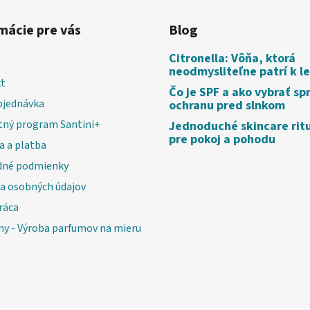
mácie pre vás
Blog
Citronella: Vôňa, ktorá
neodmysliteľne patrí k l
t
Čo je SPF a ako vybrať sp
bjednávka
ochranu pred slnkom
tný program Santini+
Jednoduché skincare rit
pre pokoj a pohodu
a a platba
né podmienky
a osobných údajov
ráca
my - Výroba parfumov na mieru