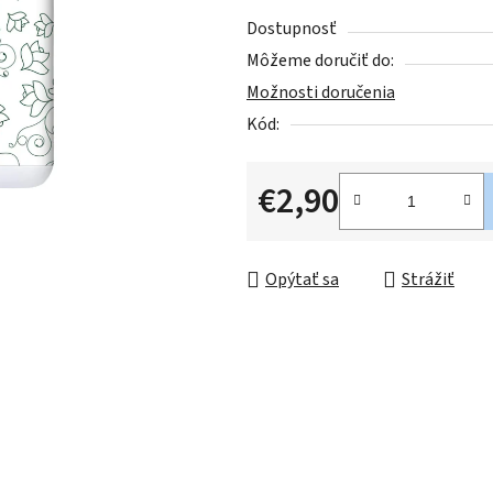
z
Dostupnosť
5
Môžeme doručiť do:
hviezdičiek.
Možnosti doručenia
Kód:
€2,90
Jednotková cena:
Opýtať sa
Strážiť