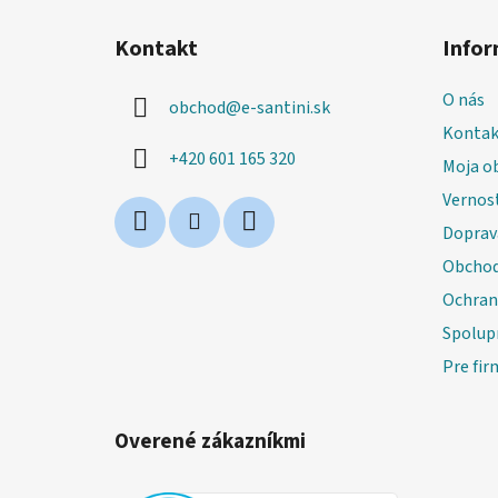
Z
á
Kontakt
Infor
p
ä
O nás
obchod
@
e-santini.sk
t
Kontak
i
+420 601 165 320
Moja o
e
Vernos
Doprav
Obchod
Ochran
Spolup
Pre fir
Overené zákazníkmi