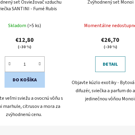
dnený set Osviežovač vzduchu
Zvýhodnený set Monoï
viečka SANTINI - Fumé Rubis
Skladom
(>5 ks)
Momentálne nedostupn
€12,80
€26,70
(–30 %)
(–30 %)
DETAIL
DO KOŠÍKA
Objavte kúzlo exotiky - Bytov
difuzér, sviečka a parfum do 
e veľmi sviežu a ovocnú vôňu s
jedinečnou vôňou Monoï
 marhule, citrusov a mora za
zvýhodnenú cenu.