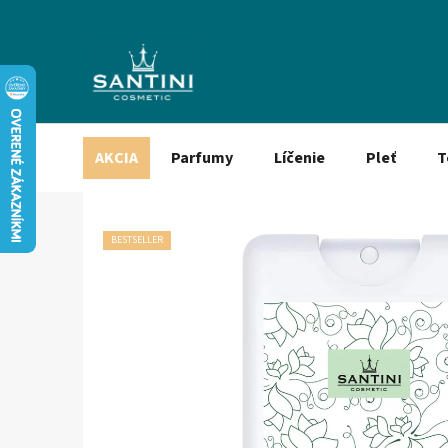
Prejsť
na
obsah
AKCIA
Parfumy
Líčenie
Pleť
T
BESTSELLER