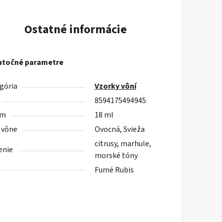
Ostatné informácie
točné parametre
gória
Vzorky vôní
8594175494945
em
18 ml
 vône
Ovocná, Svieža
citrusy, marhule,
enie
morské tóny
Fumé Rubis