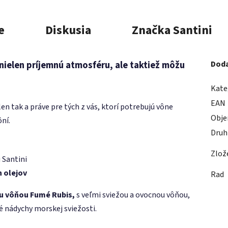
e
Diskusia
Značka
Santini
ielen príjemnú atmosféru, ale taktiež môžu
Doda
Kate
EAN
len tak a práve pre tých z vás, ktorí potrebujú vône
Obj
ní.
Druh
Zlož
 Santini
 olejov
Rad
ou vôňou Fumé Rubis,
s veľmi sviežou a ovocnou vôňou,
é nádychy morskej sviežosti.