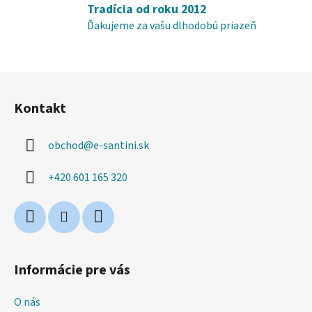
u
Tradícia od roku 2012
Ďakujeme za vašu dlhodobú priazeň
Z
á
Kontakt
p
ä
obchod
@
e-santini.sk
t
i
+420 601 165 320
e
Informácie pre vás
O nás