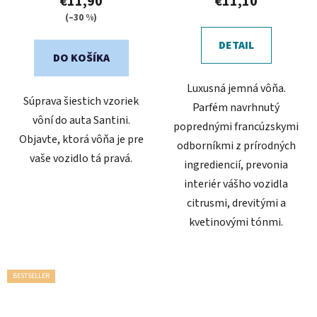
€11,90
€11,10
je
(–30 %)
5,0
DETAIL
z
DO KOŠÍKA
5
Luxusná jemná vôňa.
hviezdičiek.
Súprava šiestich vzoriek
Parfém navrhnutý
vôní do auta Santini.
poprednými francúzskymi
Objavte, ktorá vôňa je pre
odborníkmi z prírodných
vaše vozidlo tá pravá.
ingrediencií, prevonia
interiér vášho vozidla
citrusmi, drevitými a
kvetinovými tónmi.
BESTSELLER