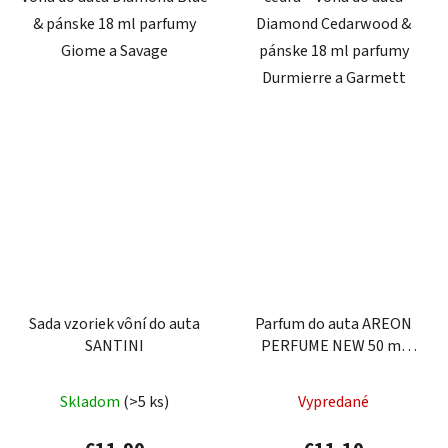
& pánske 18 ml parfumy
Diamond Cedarwood &
Giome a Savage
pánske 18 ml parfumy
Durmierre a Garmett
Sada vzoriek vôní do auta
Parfum do auta AREON
SANTINI
PERFUME NEW 50 ml
Platinum
Priemerné
Skladom
(>5 ks)
Vypredané
hodnotenie
produktu