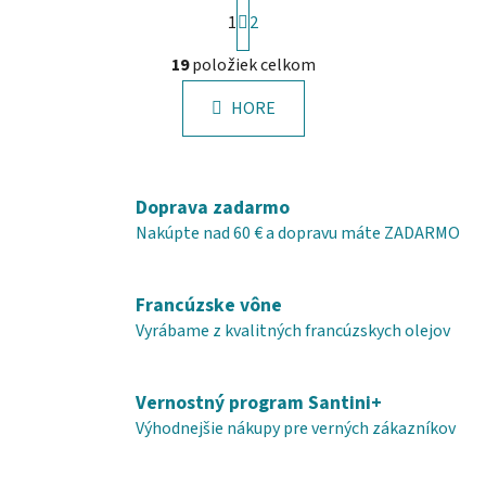
S
1
t
2
r
O
á
19
položiek celkom
v
n
l
k
HORE
á
o
d
v
a
a
c
n
Doprava zadarmo
i
i
e
Nakúpte nad 60 € a dopravu máte ZADARMO
e
p
r
Francúzske vône
v
k
Vyrábame z kvalitných francúzskych olejov
y
v
Vernostný program Santini+
ý
p
Výhodnejšie nákupy pre verných zákazníkov
i
s