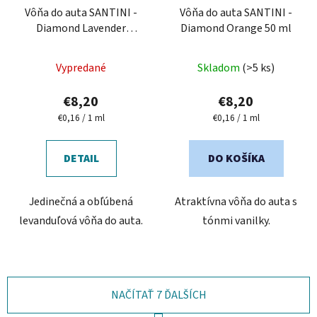
Vôňa do auta SANTINI -
Vôňa do auta SANTINI -
Diamond Lavender
Diamond Orange 50 ml
ANTISTRESS 50 ml
Priemerné
Priemerné
Vypredané
Skladom
(>5 ks)
hodnotenie
hodnotenie
produktu
produktu
€8,20
€8,20
je
je
Jednotková
Jednotková
€0,16 / 1 ml
€0,16 / 1 ml
cena:
cena:
4,0
4,8
z
z
DETAIL
DO KOŠÍKA
5
5
hviezdičiek.
hviezdičiek.
Jedinečná a obľúbená
Atraktívna vôňa do auta s
levanduľová vôňa do auta.
tónmi vanilky.
NAČÍTAŤ 7 ĎALŠÍCH