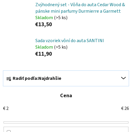
Zvýhodnený set - Vôňa do auta Cedar Wood &
pánske mini parfumy Durmierre a Garmett
Skladom
(>5 ks)
€13,50
Sada vzoriek vôní do auta SANTINI
Skladom
(>5 ks)
€11,90
R
Radiť podľa:
Najdrahšie
a
d
e
Cena
n
€
2
€
26
i
e
p