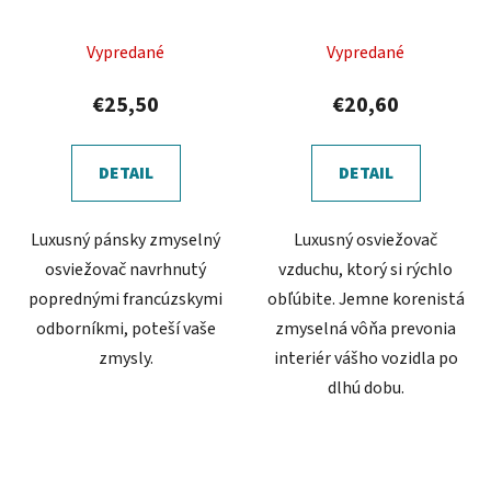
d
u
Priemerné
Priemerné
k
Vypredané
Vypredané
hodnotenie
hodnotenie
t
produktu
produktu
€25,50
€20,60
o
je
je
v
5,0
5,0
DETAIL
DETAIL
z
z
5
5
Luxusný pánsky zmyselný
Luxusný osviežovač
hviezdičiek.
hviezdičiek.
osviežovač navrhnutý
vzduchu, ktorý si rýchlo
poprednými francúzskymi
obľúbite. Jemne korenistá
odborníkmi, poteší vaše
zmyselná vôňa prevonia
zmysly.
interiér vášho vozidla po
dlhú dobu.