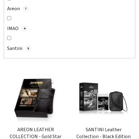
Areon
7
IMAO
4
Santini
8
V
ý
p
i
s
p
r
o
AREON LEATHER
SANTINI Leather
COLLECTION - Gold Star
Collection - Black Edition