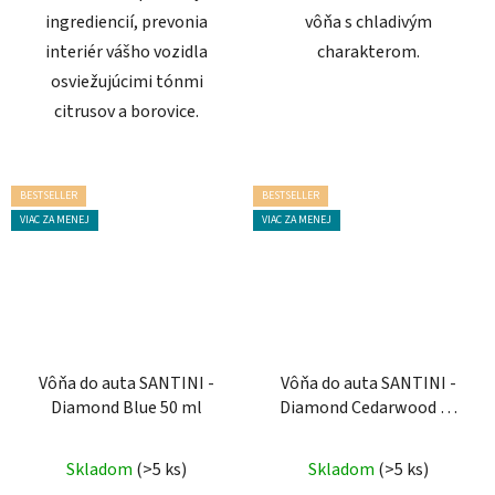
ingrediencií, prevonia
vôňa s chladivým
interiér vášho vozidla
charakterom.
osviežujúcimi tónmi
citrusov a borovice.
BESTSELLER
BESTSELLER
VIAC ZA MENEJ
VIAC ZA MENEJ
Vôňa do auta SANTINI -
Vôňa do auta SANTINI -
Diamond Blue 50 ml
Diamond Cedarwood 50
ml
Priemerné
Priemerné
Skladom
(>5 ks)
Skladom
(>5 ks)
hodnotenie
hodnotenie