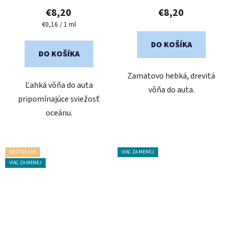
produktu
produktu
€8,20
€8,20
je
je
Jednotková
€0,16 / 1 ml
cena:
5,0
5,0
DO KOŠÍKA
z
z
DO KOŠÍKA
5
5
Zamatovo hebká, drevitá
hviezdičiek.
hviezdičiek.
Ľahká vôňa do auta
vôňa do auta.
pripomínajúce sviežosť
oceánu.
BESTSELLER
VIAC ZA MENEJ
VIAC ZA MENEJ