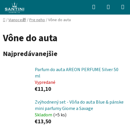
Prejsť
Hľadať
NÁKUP
na
KOŠÍK
obsah
Domov
/
Vianoce🎁
/
Pre neho
/
Vône do auta
Vône do auta
Najpredávanejšie
Parfum do auta AREON PERFUME Silver 50
ml
Vypredané
€11,10
Zvýhodnený set - Vôňa do auta Blue & pánske
mini parfumy Giome a Savage
Skladom
(>5 ks)
€13,50