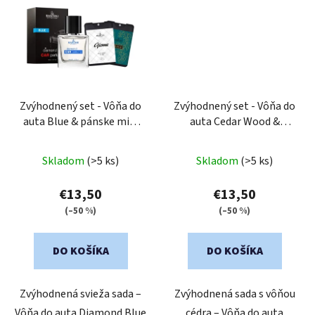
Zvýhodnený set - Vôňa do
Zvýhodnený set - Vôňa do
auta Blue & pánske mini
auta Cedar Wood &
parfumy Giome a Savage
pánske mini parfumy
Durmierre a Garmett
Skladom
(>5 ks)
Skladom
(>5 ks)
€13,50
€13,50
(–50 %)
(–50 %)
DO KOŠÍKA
DO KOŠÍKA
Zvýhodnená svieža sada –
Zvýhodnená sada s vôňou
Vôňa do auta Diamond Blue
cédra – Vôňa do auta