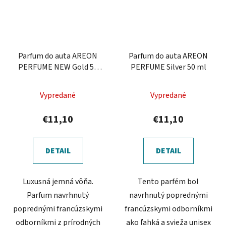
Parfum do auta AREON
Parfum do auta AREON
PERFUME NEW Gold 50
PERFUME Silver 50 ml
ml
Priemerné
Vypredané
Vypredané
hodnotenie
produktu
€11,10
€11,10
je
4,5
DETAIL
DETAIL
z
5
Luxusná jemná vôňa.
Tento parfém bol
hviezdičiek.
Parfum navrhnutý
navrhnutý poprednými
poprednými francúzskymi
francúzskymi odborníkmi
odborníkmi z prírodných
ako ľahká a svieža unisex