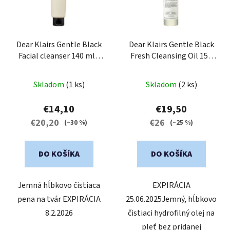
s
p
r
o
Dear Klairs Gentle Black
Dear Klairs Gentle Black
Facial cleanser 140 ml -
Fresh Cleansing Oil 150
d
hĺbkovo čistiaca pena na
ml - hĺbkovo čistiaci
u
tvár
pleťový olej
k
Skladom
(1 ks)
Skladom
(2 ks)
t
€14,10
€19,50
o
€20,20
€26
(–30 %)
(–25 %)
v
DO KOŠÍKA
DO KOŠÍKA
Jemná hĺbkovo čistiaca
EXPIRÁCIA
pena na tvár EXPIRÁCIA
25.06.2025Jemný, hĺbkovo
8.2.2026
čistiaci hydrofilný olej na
pleť bez pridanej