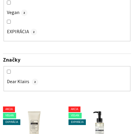
Vegan
2
EXPIRÁCIA
2
Značky
Dear Klairs
2
V
AKCIA
AKCIA
ý
VEGAN
VEGAN
p
EXPIRÁCIA
EXPIRÁCIA
i