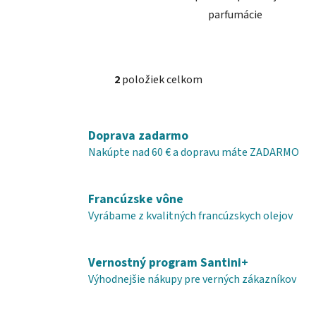
parfumácie
2
položiek celkom
O
v
l
á
Doprava zadarmo
d
Nakúpte nad 60 € a dopravu máte ZADARMO
a
c
i
Francúzske vône
e
Vyrábame z kvalitných francúzskych olejov
p
r
v
Vernostný program Santini+
k
Výhodnejšie nákupy pre verných zákazníkov
y
v