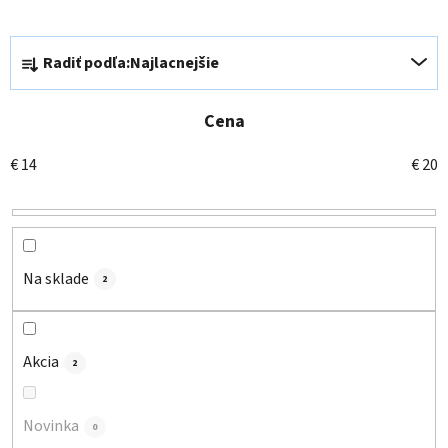
R
Radiť podľa:
Najlacnejšie
a
d
e
Cena
n
€
14
€
20
i
e
p
r
o
Na sklade
2
d
u
k
Akcia
2
t
o
Novinka
v
0