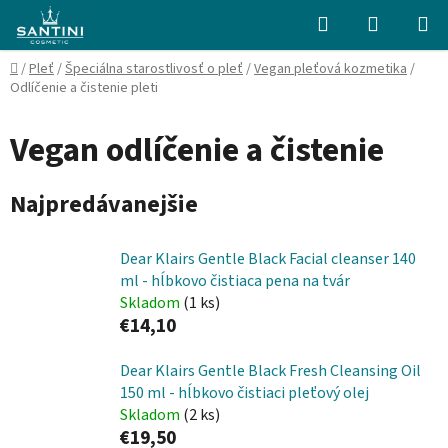
Prejsť
Hľadať
NÁKUP
na
KOŠÍK
obsah
Domov
/
Pleť
/
Špeciálna starostlivosť o pleť
/
Vegan pleťová kozmetika
/
Odlíčenie a čistenie pleti
Vegan odlíčenie a čistenie
Najpredávanejšie
Dear Klairs Gentle Black Facial cleanser 140
ml - hĺbkovo čistiaca pena na tvár
Skladom
(1 ks)
€14,10
Dear Klairs Gentle Black Fresh Cleansing Oil
150 ml - hĺbkovo čistiaci pleťový olej
Skladom
(2 ks)
€19,50