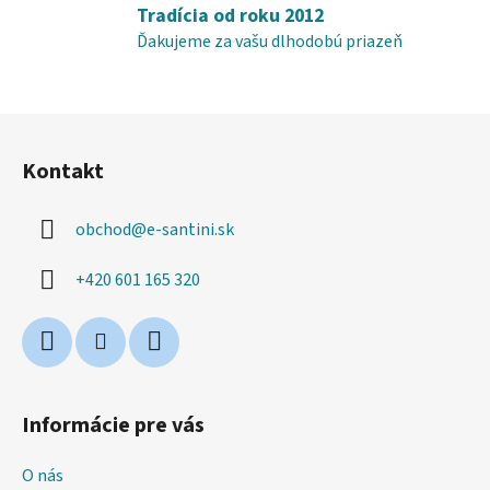
ý
Tradícia od roku 2012
p
Ďakujeme za vašu dlhodobú priazeň
i
s
u
Z
á
Kontakt
p
ä
obchod
@
e-santini.sk
t
i
+420 601 165 320
e
Informácie pre vás
O nás