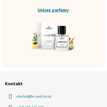
Unisex parfumy
Z
á
Kontakt
p
ä
obchod
@
e-santini.sk
t
i