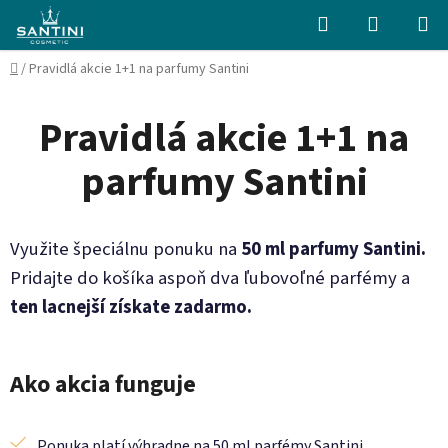
Prejsť
Hľadať
NÁKUP
na
KOŠÍK
obsah
Domov
/
Pravidlá akcie 1+1 na parfumy Santini
Pravidlá akcie 1+1 na
parfumy Santini
Využite špeciálnu ponuku na
50 ml parfumy Santini.
Pridajte do košíka aspoň dva ľubovoľné parfémy a
ten lacnejší získate zadarmo.
Ako akcia funguje
Ponuka platí výhradne na 50 ml parfémy Santini