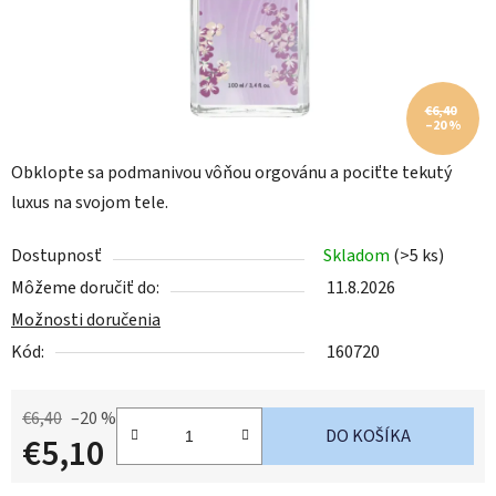
€6,40
–20 %
Obklopte sa podmanivou vôňou orgovánu a pociťte tekutý
luxus na svojom tele.
Dostupnosť
Skladom
(>5 ks)
Môžeme doručiť do:
11.8.2026
Možnosti doručenia
Kód:
160720
€6,40
–20 %
DO KOŠÍKA
€5,10
Jednotková cena: