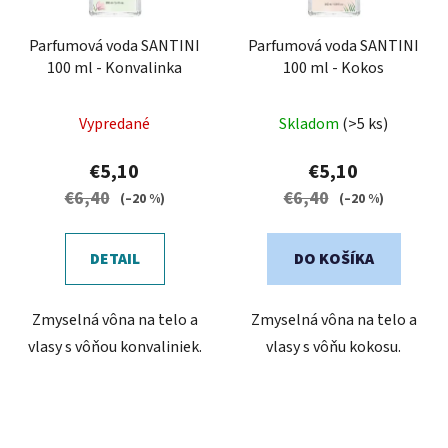
Parfumová voda SANTINI
Parfumová voda SANTINI
100 ml - Konvalinka
100 ml - Kokos
Priemerné
Priemerné
Vypredané
Skladom
(>5 ks)
hodnotenie
hodnotenie
produktu
produktu
€5,10
€5,10
je
je
€6,40
€6,40
(–20 %)
(–20 %)
5,0
3,3
z
z
DETAIL
DO KOŠÍKA
5
5
hviezdičiek.
hviezdičiek.
Zmyselná vôna na telo a
Zmyselná vôna na telo a
vlasy s vôňou konvaliniek.
vlasy s vôňu kokosu.