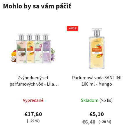
Mohlo by sa vám páčiť
AKCIA
Zvýhodnený set
Parfumová voda SANTINI
parfumových vôd - Lilac,
100 ml - Mango
Konvalinka, Mango a
Priemerné
Kokos
Vypredané
Skladom
(>5 ks)
hodnotenie
produktu
€17,80
€5,10
je
(–29 %)
€6,40
(–20 %)
5,0