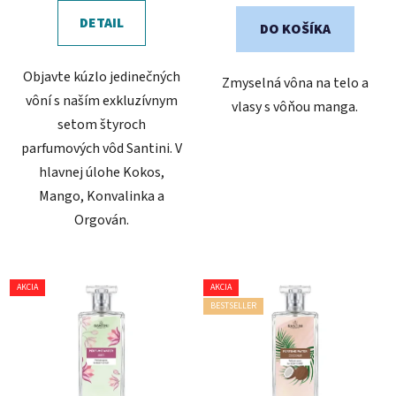
z
DETAIL
DO KOŠÍKA
5
hviezdičiek.
Objavte kúzlo jedinečných
Zmyselná vôna na telo a
vôní s naším exkluzívnym
vlasy s vôňou manga.
setom štyroch
parfumových vôd Santini. V
hlavnej úlohe Kokos,
Mango, Konvalinka a
Orgován.
AKCIA
AKCIA
BESTSELLER