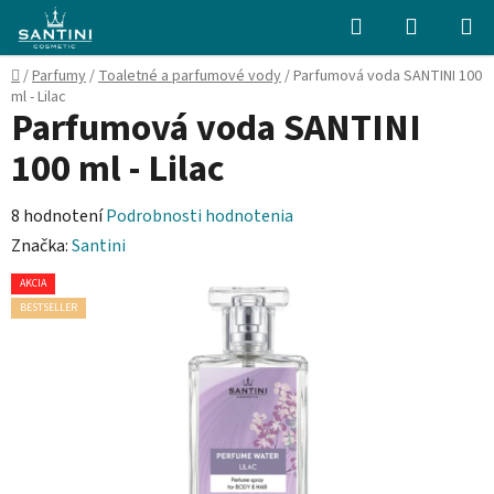
Prejsť
Hľadať
NÁKUP
na
KOŠÍK
obsah
Domov
/
Parfumy
/
Toaletné a parfumové vody
/
Parfumová voda SANTINI 100
ml - Lilac
Parfumová voda SANTINI
100 ml - Lilac
Priemerné
8 hodnotení
Podrobnosti hodnotenia
hodnotenie
Značka:
Santini
produktu
AKCIA
je
BESTSELLER
5,0
z
5
hviezdičiek.