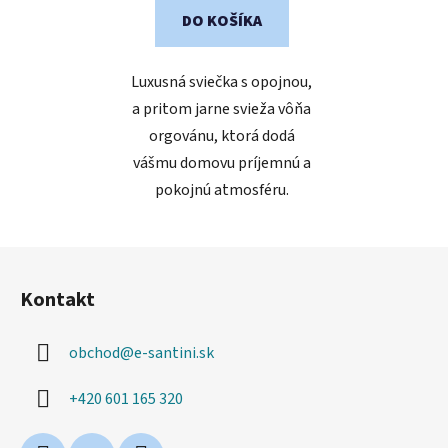
DO KOŠÍKA
Luxusná sviečka s opojnou,
a pritom jarne svieža vôňa
orgovánu, ktorá dodá
vášmu domovu príjemnú a
pokojnú atmosféru.
Z
á
Kontakt
p
ä
obchod
@
e-santini.sk
t
i
+420 601 165 320
e