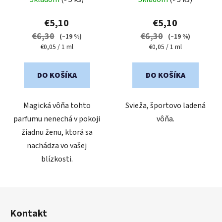
hodnotenie
hodnotenie
produktu
produktu
€5,10
€5,10
je
je
€6,30
€6,30
(–19 %)
(–19 %)
5,0
5,0
Jednotková
Jednotková
€0,05 / 1 ml
€0,05 / 1 ml
cena:
cena:
z
z
5
5
DO KOŠÍKA
DO KOŠÍKA
hviezdičiek.
hviezdičiek.
Magická vôňa tohto
Svieža, športovo ladená
parfumu nenechá v pokoji
vôňa.
žiadnu ženu, ktorá sa
nachádza vo vašej
blízkosti.
Z
á
Kontakt
p