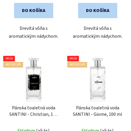
DO KOŠÍKA
DO KOŠÍKA
Drevitá vôňa s
Drevitá vôňa s
aromatickým nádychom.
aromatickým nádychom.
AKCIA
AKCIA
BESTSELLER
BESTSELLER
Pánska toaletná voda
Pánska toaletná voda
SANTINI - Christian, 100
SANTINI - Giome, 100 ml
ml
Priemerné
Priemerné
Skladom
(>5 ks)
Skladom
(>5 ks)