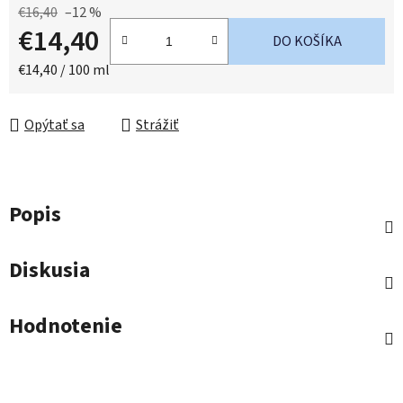
€16,40
–12 %
€14,40
DO KOŠÍKA
Jednotková cena:
€14,40 / 100 ml
Opýtať sa
Strážiť
Popis
Diskusia
Hodnotenie