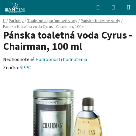
Prejsť
Hľadať
NÁKUP
na
KOŠÍK
obsah
Domov
/
Parfumy
/
Toaletné a parfumové vody
/
Pánske toaletné vody
/
Pánska toaletná voda Cyrus - Chairman, 100 ml
Pánska toaletná voda Cyrus -
Chairman, 100 ml
Priemerné
Neohodnotené
Podrobnosti hodnotenia
hodnotenie
Značka:
SPPC
produktu
je
0,0
z
5
hviezdičiek.