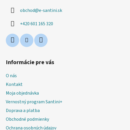
ä
obchod
@
e-santini.sk
t
i
+420 601 165 320
e
Informácie pre vás
O nás
Kontakt
Moja objednávka
Vernostný program Santini+
Doprava a platba
Obchodné podmienky
Ochrana osobných údajov