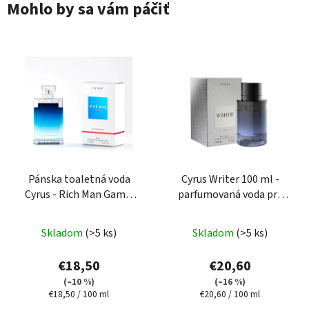
Mohlo by sa vám páčiť
Pánska toaletná voda
Cyrus Writer 100 ml -
Cyrus - Rich Man Game,
parfumovaná voda pre
100 ml
mužov
Skladom
(>5 ks)
Skladom
(>5 ks)
€18,50
€20,60
(–10 %)
(–16 %)
Jednotková
Jednotková
€18,50 / 100 ml
€20,60 / 100 ml
cena:
cena: