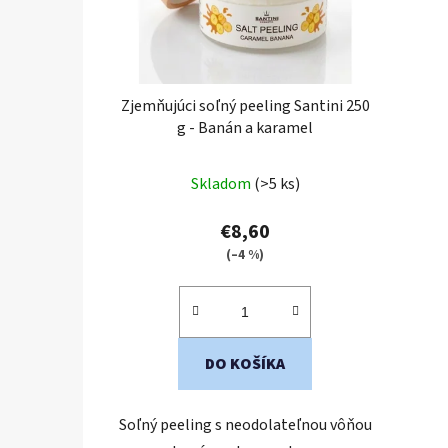
Zjemňujúci soľný peeling Santini 250
g - Banán a karamel
Skladom
(>5 ks)
€8,60
(–4 %)
DO KOŠÍKA
Soľný peeling s neodolateľnou vôňou