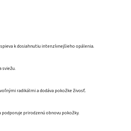
spieva k dosiahnutiu intenzívnejšieho opálenia.
 sviežu.
 voľnými radikálmi a dodáva pokožke živosť.
 a podporuje prirodzenú obnovu pokožky.