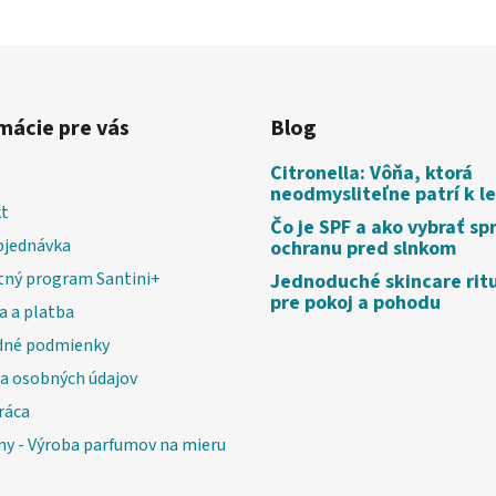
mácie pre vás
Blog
Citronella: Vôňa, ktorá
neodmysliteľne patrí k l
t
Čo je SPF a ako vybrať sp
bjednávka
ochranu pred slnkom
tný program Santini+
Jednoduché skincare rit
pre pokoj a pohodu
a a platba
né podmienky
a osobných údajov
ráca
my - Výroba parfumov na mieru