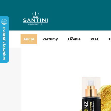
Prejsť
na
obsah
AKCIA
Parfumy
Líčenie
Pleť
T