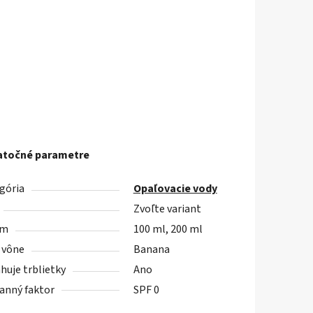
točné parametre
gória
Opaľovacie vody
Zvoľte variant
em
100 ml, 200 ml
 vône
Banana
huje trblietky
Ano
anný faktor
SPF 0