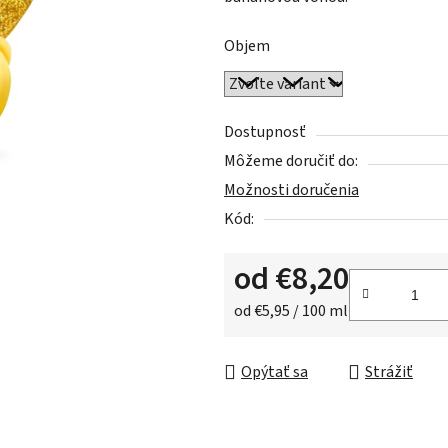
0,0
z
Objem
5
hviezdičiek.
Dostupnosť
Môžeme doručiť do:
Možnosti doručenia
Kód:
od
€8,20
Jednotková cena:
od €5,95 / 100 ml
Opýtať sa
Strážiť