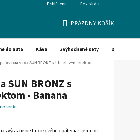
Prihlásenie
Registrácia
PRÁZDNY KOŠÍK
NÁKUPNÝ
KOŠÍK
ne do auta
Káva
Zvýhodnené sety
Dezinfekcia
paľovacia voda SUN BRONZ s trblietavým efektom -
da SUN BRONZ s
ektom - Banana
notenia
 na zvýraznenie bronzového opálenia s jemnou