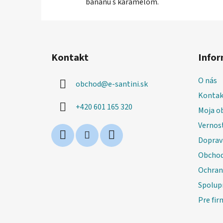
banánu s karamelom.
Z
á
Kontakt
Infor
p
ä
O nás
obchod
@
e-santini.sk
t
Kontak
i
+420 601 165 320
Moja o
e
Vernos
Doprav
Obchod
Ochran
Spolup
Pre fir