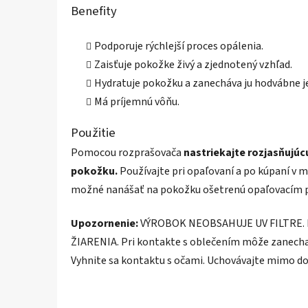
Benefity
Podporuje rýchlejší proces opálenia.
Zaisťuje pokožke živý a zjednotený vzhľad.
Hydratuje pokožku a zanecháva ju hodvábne 
Má príjemnú vôňu.
Použitie
Pomocou rozprašovača
nastriekajte rozjasňujúc
pokožku.
Používajte pri opaľovaní a po kúpaní v m
možné nanášať na pokožku ošetrenú opaľovacím pr
Upozornenie:
VÝROBOK NEOBSAHUJE UV FILTRE
ŽIARENIA. Pri kontakte s oblečením môže zanecha
Vyhnite sa kontaktu s očami. Uchovávajte mimo do