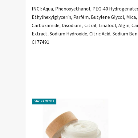
INCI: Aqua, Phenoxyethanol, PEG-40 Hydrogenated C
Ethylhexylglycerín, Parfém, Butylene Glycol, Mica,
Carboxamide, Disodium , Citral, Linalool, Algin, Ca
Extract, Sodium Hydroxide, Citric Acid, Sodium Be
CI 77491
VIAC ZA MENEJ