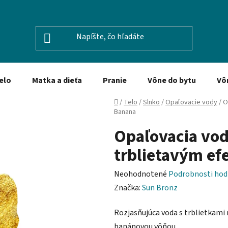
elo
Matka a dieťa
Pranie
Vône do bytu
Vô
Domov
/
Telo
/
Slnko
/
Opaľovacie vody
/
O
Banana
Opaľovacia vo
trblietavým ef
Priemerné
Neohodnotené
Podrobnosti hod
hodnotenie
Značka:
Sun Bronz
produktu
Rozjasňujúca voda s trblietkami
je
banánovou vôňou.