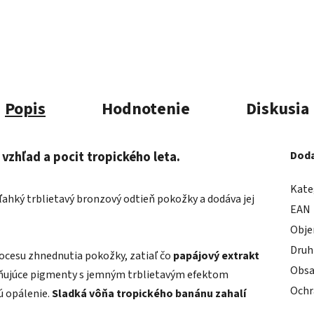
Popis
Hodnotenie
Diskusia
vzhľad a pocit tropického leta.
Doda
Kate
ľahký trblietavý bronzový odtieň pokožky a dodáva jej
EAN
Obj
Druh
ocesu zhnednutia pokožky, zatiaľ čo
papájový extrakt
Obsa
asňujúce pigmenty s jemným trblietavým efektom
Ochr
ú opálenie.
Sladká vôňa tropického banánu zahalí