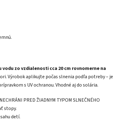
jemnú.
u vodu zo vzdialenosti cca 20 cm rovnomerne na
ori. Výrobok aplikujte počas slnenia podľa potreby – je
ípravkom s UV ochranou. Vhodné aj do solária.
. NECHRÁNI PRED ŽIADNYM TYPOM SLNEČNÉHO
ť stopy.
sahu detí.