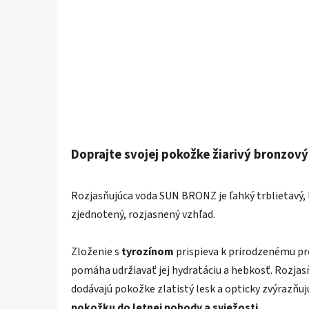
D
oprajte svojej pokožke žiarivý bronzový 
Rozjasňujúca voda SUN BRONZ je ľahký trblietavý, 
zjednotený, rozjasnený vzhľad.
Zloženie s
tyrozínom
prispieva k prirodzenému pr
pomáha udržiavať jej hydratáciu a hebkosť. Rozj
dodávajú pokožke zlatistý lesk a opticky zvýrazňuj
pokožku do letnej pohody a sviežosti.