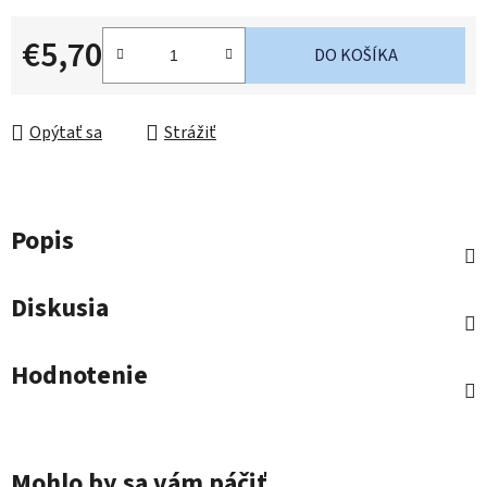
€5,70
DO KOŠÍKA
Jednotková cena:
Opýtať sa
Strážiť
Popis
Diskusia
Hodnotenie
Mohlo by sa vám páčiť