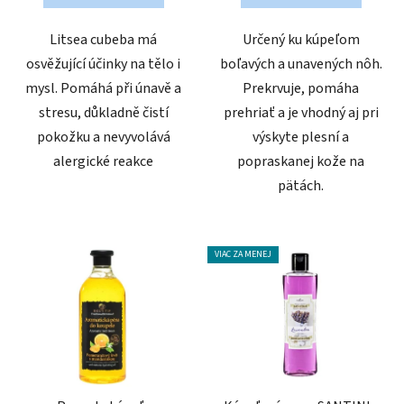
Litsea cubeba má
Určený ku kúpeľom
osvěžující účinky na tělo i
boľavých a unavených nôh.
mysl. Pomáhá při únavě a
Prekrvuje, pomáha
stresu, důkladně čistí
prehriať a je vhodný aj pri
pokožku a nevyvolává
výskyte plesní a
alergické reakce
popraskanej kože na
pätách.
VIAC ZA MENEJ