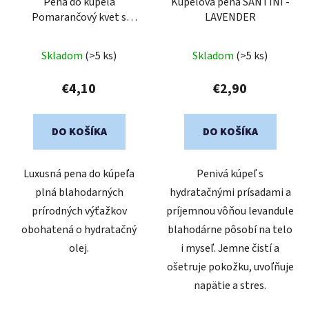
Pena do kúpeľa
Kúpeľová pena SANTINI -
Pomarančový kvet s
LAVENDER
mandarínkou 750 ml
Priemerné
Skladom
(>5 ks)
Skladom
(>5 ks)
hodnotenie
produktu
€4,10
€2,90
je
5,0
DO KOŠÍKA
DO KOŠÍKA
z
5
Luxusná pena do kúpeľa
Penivá kúpeľ s
hviezdičiek.
plná blahodarných
hydratačnými prísadami a
prírodných výťažkov
príjemnou vôňou levandule
obohatená o hydratačný
blahodárne pôsobí na telo
olej.
i myseľ. Jemne čistí a
ošetruje pokožku, uvoľňuje
napätie a stres.