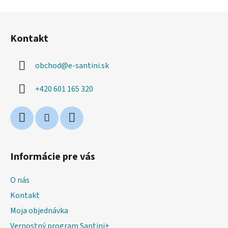
Z
á
Kontakt
p
ä
obchod
@
e-santini.sk
t
i
+420 601 165 320
e
Informácie pre vás
O nás
Kontakt
Moja objednávka
Vernostný program Santini+