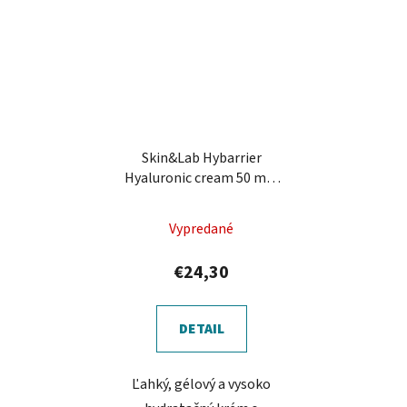
Skin&Lab Hybarrier
Hyaluronic cream 50 ml -
krém s kyselinou
hyalurónovou
Vypredané
€24,30
DETAIL
Ľahký, gélový a vysoko