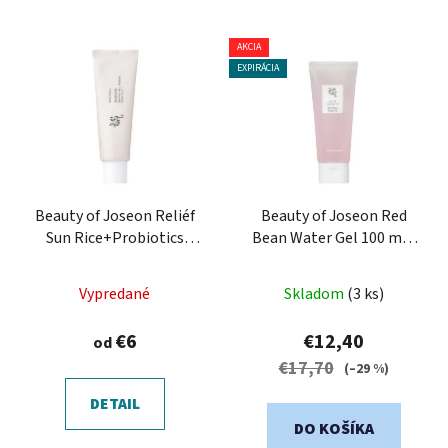
V
AKCIA
ý
EXPIRÁCIA
p
i
s
p
r
o
Beauty of Joseon Reliéf
Beauty of Joseon Red
Sun Rice+Probiotics
Bean Water Gel ​​100 ml -
d
SPF50+ Ochranný pleťový
hydratačný gélový krém
u
krém s probiotikami
k
Vypredané
Skladom
(3 ks)
t
€6
€12,40
od
o
€17,70
(–29 %)
v
DETAIL
DO KOŠÍKA