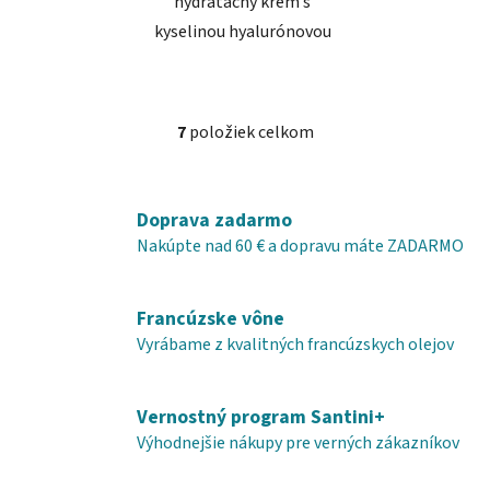
hydratačný krém s
kyselinou hyalurónovou
7
položiek celkom
O
v
l
á
Doprava zadarmo
d
Nakúpte nad 60 € a dopravu máte ZADARMO
a
c
i
Francúzske vône
e
Vyrábame z kvalitných francúzskych olejov
p
r
v
Vernostný program Santini+
k
Výhodnejšie nákupy pre verných zákazníkov
y
v