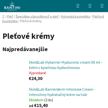
Prejsť
Hľadať
NÁKUP
na
KOŠÍK
obsah
Domov
/
Pleť
/
Špeciálna starostlivosť o pleť
/
Kórejská kozmetika
/
Pleťová
kozmetika
/
Pleťové krémy
Pleťové krémy
Najpredávanejšie
Skin&Lab Hybarrier Hyaluronic cream 50 ml -
krém s kyselinou hyalurónovou
Vypredané
€24,30
Skin&Lab Barrierderm Intensive Cream -
Intenzívny hydratačný krém na tvár
Skladom
(2 ks)
€15,40
od