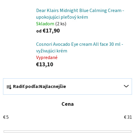
Dear Klairs Midnight Blue Calming Cream -
upokojujúci pleťový krém
Skladom
(2 ks)
€17,90
od
Cosnori Avocado Eye cream All face 30 ml -
vyživujúci krém
Vypredané
€13,10
R
Radiť podľa:
Najlacnejšie
a
d
e
Cena
n
€
5
€
31
i
e