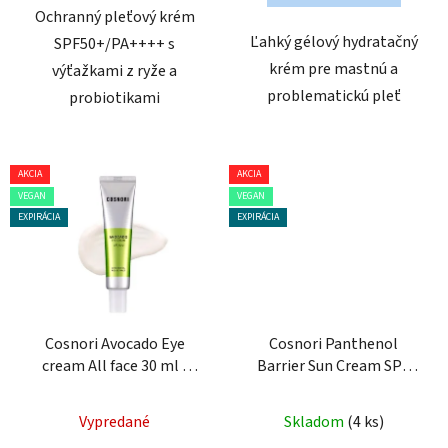
Ochranný pleťový krém
Ľahký gélový hydratačný
SPF50+/PA++++ s
krém pre mastnú a
výťažkami z ryže a
problematickú pleť
probiotikami
AKCIA
AKCIA
VEGAN
VEGAN
EXPIRÁCIA
EXPIRÁCIA
Cosnori Avocado Eye
Cosnori Panthenol
cream All face 30 ml -
Barrier Sun Cream SPF
vyživujúci krém
50+/PA++++, 50 ml -
pleťový krém
Vypredané
Skladom
(4 ks)