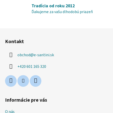
ý
Tradícia od roku 2012
p
Ďakujeme za vašu dlhodobú priazeň
i
s
u
Z
á
Kontakt
p
ä
obchod
@
e-santini.sk
t
i
+420 601 165 320
e
Informácie pre vás
O nás