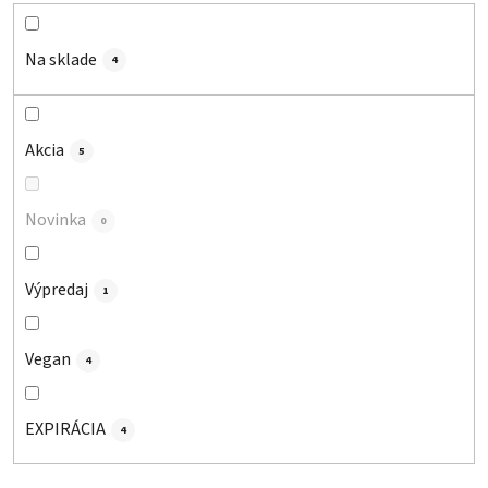
p
r
o
Na sklade
4
d
u
k
Akcia
5
t
o
Novinka
v
0
Výpredaj
1
Vegan
4
EXPIRÁCIA
4