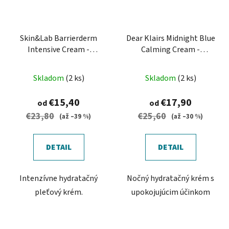
Skin&Lab Barrierderm
Dear Klairs Midnight Blue
Intensive Cream -
Calming Cream -
Intenzívny hydratačný
upokojujúci pleťový krém
krém na tvár
Skladom
(2 ks)
Skladom
(2 ks)
€15,40
€17,90
od
od
€23,80
€25,60
(až –39 %)
(až –30 %)
DETAIL
DETAIL
Intenzívne hydratačný
Nočný hydratačný krém s
pleťový krém.
upokojujúcim účinkom