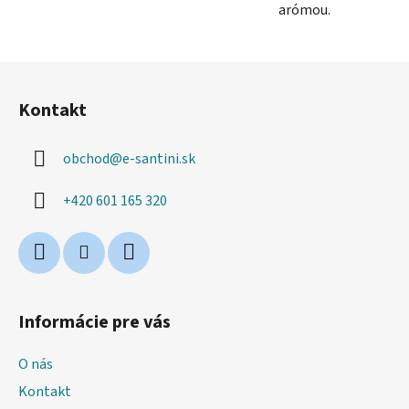
arómou.
Z
á
Kontakt
p
ä
obchod
@
e-santini.sk
t
i
+420 601 165 320
e
Informácie pre vás
O nás
Kontakt