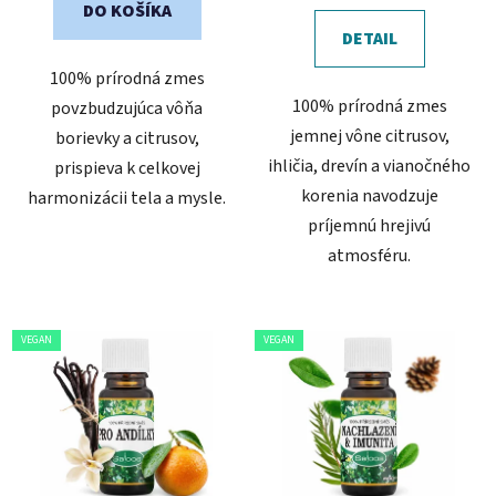
DO KOŠÍKA
DETAIL
100% prírodná zmes
100% prírodná zmes
povzbudzujúca vôňa
jemnej vône citrusov,
borievky a citrusov,
ihličia, drevín a vianočného
prispieva k celkovej
korenia navodzuje
harmonizácii tela a mysle.
príjemnú hrejivú
atmosféru.
VEGAN
VEGAN