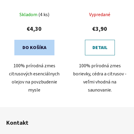
Skladom
(4 ks)
Vypredané
€4,30
€3,90
DO KOŠÍKA
DETAIL
100% prírodná zmes
100% prírodná zmes
citrusových esenciálnych
borievky, cédra a citrusov -
olejov na povzbudenie
veľmi vhodná na
mysle
saunovanie.
Z
á
Kontakt
p
ä