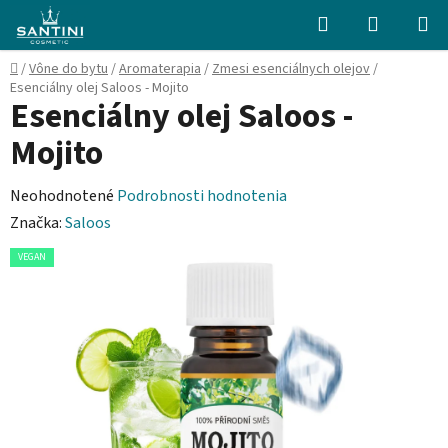
Prejsť
Hľadať
NÁKUP
na
KOŠÍK
obsah
Domov
/
Vône do bytu
/
Aromaterapia
/
Zmesi esenciálnych olejov
/
Esenciálny olej Saloos - Mojito
Esenciálny olej Saloos -
Mojito
Priemerné
Neohodnotené
Podrobnosti hodnotenia
hodnotenie
Značka:
Saloos
produktu
VEGAN
je
0,0
z
5
hviezdičiek.