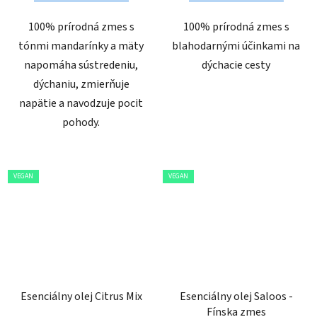
5
100% prírodná zmes s
100% prírodná zmes s
hviezdičiek.
tónmi mandarínky a mäty
blahodarnými účinkami na
napomáha sústredeniu,
dýchacie cesty
dýchaniu, zmierňuje
napätie a navodzuje pocit
pohody.
VEGAN
VEGAN
Esenciálny olej Citrus Mix
Esenciálny olej Saloos -
Fínska zmes