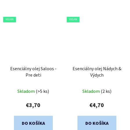
VEGAN
VEGAN
Esenciálny olej Saloos -
Esenciálny olej Nádych &
Pre deti
Výdych
Priemerné
Skladom
(>5 ks)
Skladom
(2 ks)
hodnotenie
produktu
€3,70
€4,70
je
5,0
DO KOŠÍKA
DO KOŠÍKA
z