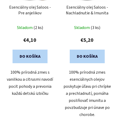
Esenciálny olej Saloos -
Esenciálny olej Saloos -
Pre anjelikov
Nachladnutie & Imunita
Skladom
(2 ks)
Skladom
(3 ks)
€4,10
€5,20
DO KOŠÍKA
DO KOŠÍKA
100% prírodná zmes s
100% prírodná zmes
vanilkou a citrusmi navodí
esenciálnych olejov
pocit pohody a prevonia
poskytuje úľavu pri chrípke
každú detskú izbičku
a prechladnutí, pomáha
posilňovať imunitu a
povzbudzuje pri únave po
chorobe.