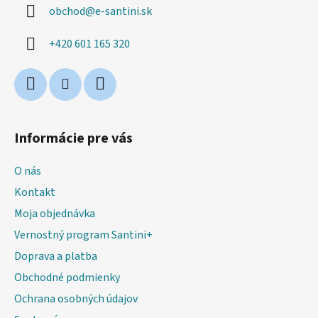
obchod
@
e-santini.sk
t
i
+420 601 165 320
e
Informácie pre vás
O nás
Kontakt
Moja objednávka
Vernostný program Santini+
Doprava a platba
Obchodné podmienky
Ochrana osobných údajov