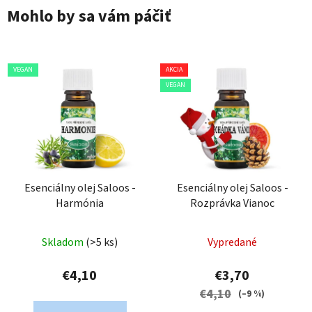
Mohlo by sa vám páčiť
VEGAN
AKCIA
VEGAN
Esenciálny olej Saloos -
Esenciálny olej Saloos -
Harmónia
Rozprávka Vianoc
Skladom
(>5 ks)
Vypredané
€4,10
€3,70
€4,10
(–9 %)