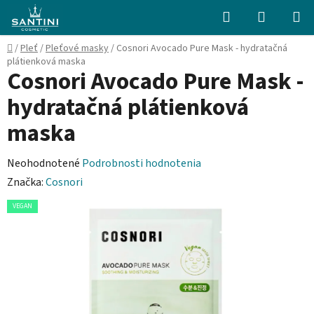
Prejsť
Hľadať
NÁKUP
na
KOŠÍK
obsah
Domov
/
Pleť
/
Pleťové masky
/
Cosnori Avocado Pure Mask - hydratačná
plátienková maska
Cosnori Avocado Pure Mask -
hydratačná plátienková
maska
Priemerné
Neohodnotené
Podrobnosti hodnotenia
hodnotenie
Značka:
Cosnori
produktu
VEGAN
je
0,0
z
5
hviezdičiek.