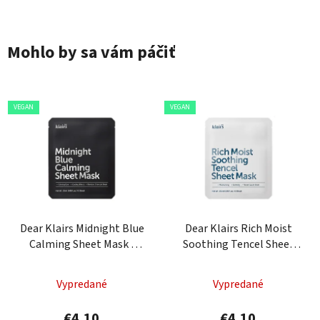
Mohlo by sa vám páčiť
VEGAN
VEGAN
Dear Klairs Midnight Blue
Dear Klairs Rich Moist
Calming Sheet Mask -
Soothing Tencel Sheet
upokojujúca pleťová
Mask - hydratačná
maska
pleťová maska
Vypredané
Vypredané
€4,10
€4,10