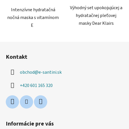
Výhodný set upokojujúcej a
Intenzívne hydratačná
hydratačnej pleťovej
nočná maska ​​s vitamínom
masky Dear Klairs
E
Z
á
Kontakt
p
ä
obchod
@
e-santini.sk
t
i
+420 601 165 320
e
Informácie pre vás