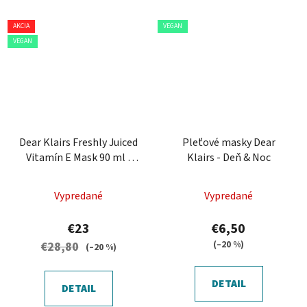
AKCIA
VEGAN
VEGAN
Dear Klairs Freshly Juiced
Pleťové masky Dear
Vitamín E Mask 90 ml -
Klairs - Deň & Noc
hydratačná pleťová
maska
Vypredané
Vypredané
€23
€6,50
(–20 %)
€28,80
(–20 %)
DETAIL
DETAIL