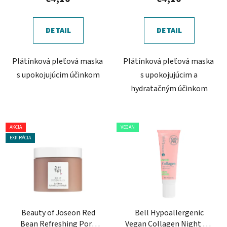
DETAIL
DETAIL
Plátínková pleťová maska ​​
Plátínková pleťová maska ​​
s upokojujúcim účinkom
s upokojujúcim a
hydratačným účinkom
AKCIA
VEGAN
EXPIRÁCIA
Beauty of Joseon Red
Bell Hypoallergenic
Bean Refreshing Pore
Vegan Collagen Night Lip