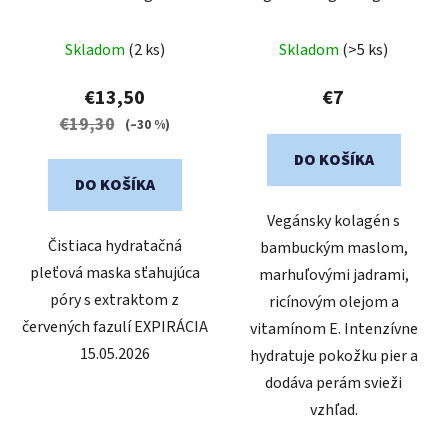
Mask - Čistiaca pleťová
Mask
maska
Skladom
(2 ks)
Skladom
(>5 ks)
€13,50
€7
€19,30
(–30 %)
DO KOŠÍKA
DO KOŠÍKA
Vegánsky kolagén s
Čistiaca hydratačná
bambuckým maslom,
pleťová maska ​​sťahujúca
marhuľovými jadrami,
póry s extraktom z
ricínovým olejom a
červených fazulí EXPIRÁCIA
vitamínom E. Intenzívne
15.05.2026
hydratuje pokožku pier a
dodáva perám svieži
vzhľad.