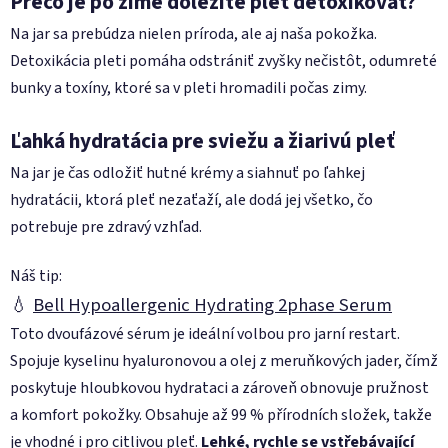
Prečo je po zime dôležité pleť detoxikovať?
Na jar sa prebúdza nielen príroda, ale aj naša pokožka.
Detoxikácia pleti pomáha odstrániť zvyšky nečistôt, odumreté
bunky a toxíny, ktoré sa v pleti hromadili počas zimy.
Ľahká hydratácia pre sviežu a žiarivú pleť
Na jar je čas odložiť hutné krémy a siahnuť po ľahkej
hydratácii, ktorá pleť nezaťaží, ale dodá jej všetko, čo
potrebuje pre zdravý vzhľad.
Náš tip:
💧
Bell Hypoallergenic Hydrating 2phase Serum
Toto dvoufázové sérum je ideální volbou pro jarní restart.
Spojuje kyselinu hyaluronovou a olej z meruňkových jader, čímž
poskytuje hloubkovou hydrataci a zároveň obnovuje pružnost
a komfort pokožky. Obsahuje až 99 % přírodních složek, takže
je vhodné i pro citlivou pleť.
Lehké, rychle se vstřebávající