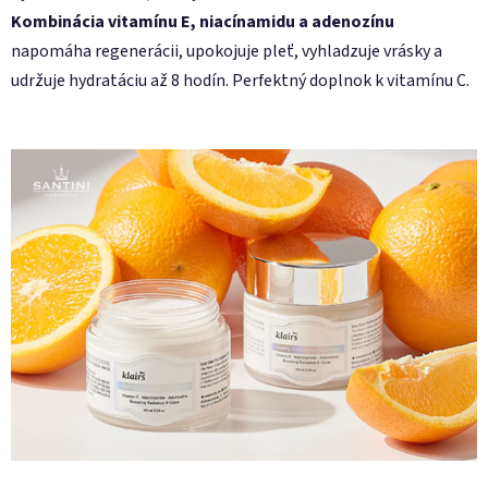
Kombinácia vitamínu E, niacínamidu a adenozínu
napomáha regenerácii, upokojuje pleť, vyhladzuje vrásky a
udržuje hydratáciu až 8 hodín. Perfektný doplnok k vitamínu C.