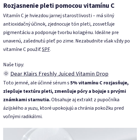
Rozjasnenie pleti pomocou vitamínu C
Vitamín C je hviezdou jarnej starostlivosti – má silný
antioxidačný účinok, zjednocuje tón pleti, zosvetľuje
pigmentáciu a podporuje tvorbu kolagénu. Ideálne pre
unavenú, zašednutú pleť po zime. Nezabudnite však vždy po
vitamíne C použiť
SPF
.
Naše tipy:
🌞
Dear Klairs Freshly Juiced Vitamin Drop
Toto jemné, ale účinné sérum s
5% vitamínu C rozjasňuje,
zlepšuje textúru pleti, zmenšuje póry a bojuje s prvými
známkami starnutia.
Obsahuje aj extrakt z pupočníka
ázijského a yuzu, ktoré upokojujú a chránia pokožku pred
voľnými radikálmi.