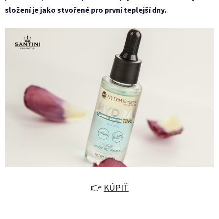
složení je jako stvořené pro první teplejší dny.
👉
KÚPIŤ