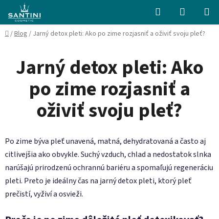
Prejsť
Hľadať
NÁKUP
na
KOŠÍK
obsah
Domov
/
Blog
/
Jarný detox pleti: Ako po zime rozjasniť a oživiť svoju pleť?
Jarný detox pleti: Ako
po zime rozjasniť a
oživiť svoju pleť?
Po zime býva pleť unavená, matná, dehydratovaná a často aj
citlivejšia ako obvykle. Suchý vzduch, chlad a nedostatok slnka
narúšajú prirodzenú ochrannú bariéru a spomaľujú regeneráciu
pleti. Preto je ideálny čas na jarný detox pleti, ktorý pleť
prečistí, vyživí a osvieži.