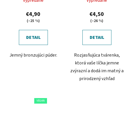
Vypredané
Vypredané
€4,90
€4,50
(–25 %)
(–26 %)
DETAIL
DETAIL
Jemný bronzujúci púder.
Rozjasňujúca tvárenka,
ktorá vaše líčka jemne
zvýrazní a dodá im matný a
prirodzený vzhľad
VEGAN