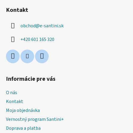
á
Kontakt
p
ä
obchod
@
e-santini.sk
t
i
+420 601 165 320
e
Informácie pre vás
O nás
Kontakt
Moja objednávka
Vernostný program Santini+
Doprava a platba