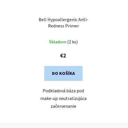
Bell Hypoallergenic Anti-
Redness Primer
Skladom
(2 ks)
€2
DO KOŠÍKA
Podkladová báza pod
make-up neutralizujúca
začervenanie
Z