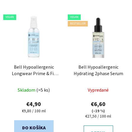
VEGAN
VEGAN
BESTSELLER
Bell Hypoallergenic
Bell Hypoallergenic
Longwear Prime & Fix
Hydrating 2phase Serum
Spray
Skladom
(>5 ks)
Vypredané
€4,90
€6,60
Jednotková
€9,80 / 100 ml
(–19 %)
cena:
Jednotková
€27,50 / 100 ml
cena:
DO KOŠÍKA