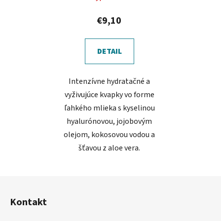
€9,10
DETAIL
Intenzívne hydratačné a
vyživujúce kvapky vo forme
ľahkého mlieka s kyselinou
hyalurónovou, jojobovým
olejom, kokosovou vodou a
šťavou z aloe vera.
Z
á
Kontakt
p
ä