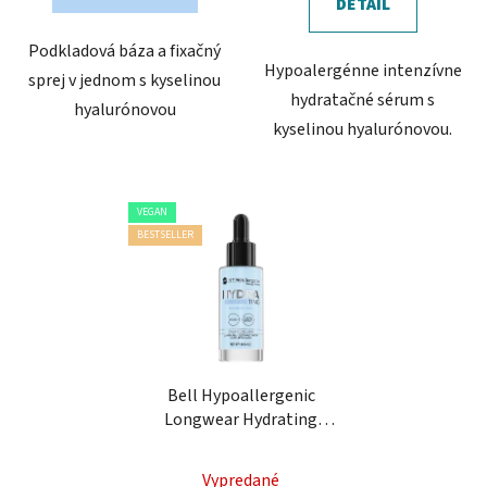
DETAIL
Podkladová báza a fixačný
Hypoalergénne intenzívne
sprej v jednom s kyselinou
hydratačné sérum s
hyalurónovou
kyselinou hyalurónovou.
VEGAN
BESTSELLER
Bell Hypoallergenic
Longwear Hydrating
Milky Drops
Vypredané