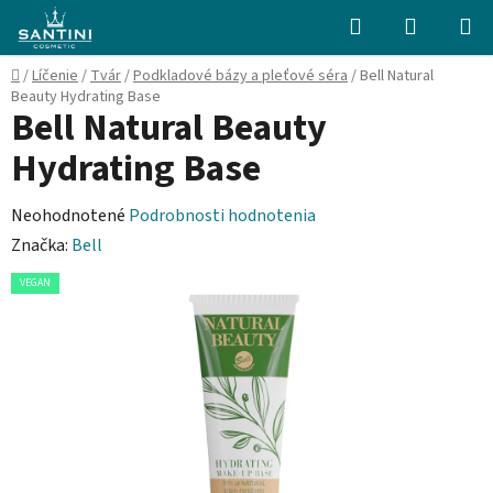
Prejsť
Hľadať
NÁKUP
na
KOŠÍK
obsah
Domov
/
Líčenie
/
Tvár
/
Podkladové bázy a pleťové séra
/
Bell Natural
Beauty Hydrating Base
Bell Natural Beauty
Hydrating Base
Priemerné
Neohodnotené
Podrobnosti hodnotenia
hodnotenie
Značka:
Bell
produktu
VEGAN
je
0,0
z
5
hviezdičiek.