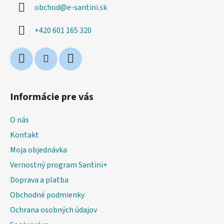
obchod
@
e-santini.sk
t
i
+420 601 165 320
e
Informácie pre vás
O nás
Kontakt
Moja objednávka
Vernostný program Santini+
Doprava a platba
Obchodné podmienky
Ochrana osobných údajov