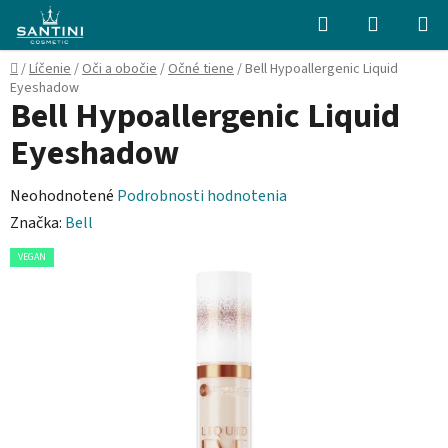
Prejsť
Hľadať
NÁKUP
na
KOŠÍK
obsah
Domov
/
Líčenie
/
Oči a obočie
/
Očné tiene
/
Bell Hypoallergenic Liquid
Eyeshadow
Bell Hypoallergenic Liquid
Eyeshadow
Priemerné
Neohodnotené
Podrobnosti hodnotenia
hodnotenie
Značka:
Bell
produktu
VEGAN
je
0,0
z
5
hviezdičiek.