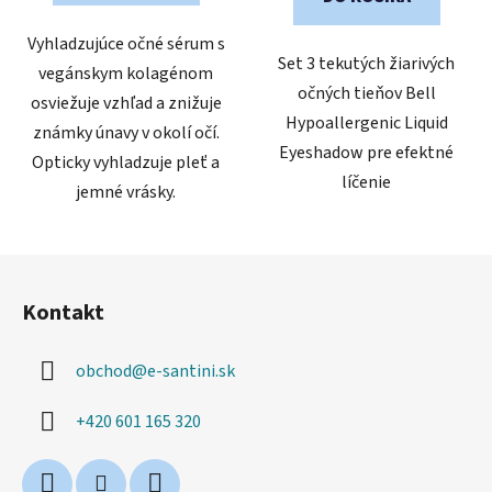
Vyhladzujúce očné sérum s
Set 3 tekutých žiarivých
vegánskym kolagénom
očných tieňov Bell
osviežuje vzhľad a znižuje
Hypoallergenic Liquid
známky únavy v okolí očí.
Eyeshadow pre efektné
Opticky vyhladzuje pleť a
líčenie
jemné vrásky.
Z
á
Kontakt
p
ä
obchod
@
e-santini.sk
t
i
+420 601 165 320
e