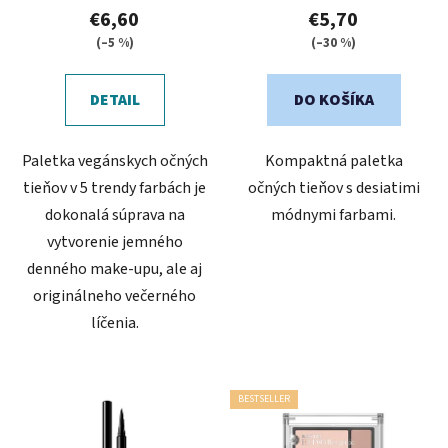
€6,60
€5,70
(–5 %)
(–30 %)
DETAIL
DO KOŠÍKA
Paletka vegánskych očných
Kompaktná paletka
tieňov v 5 trendy farbách je
očných tieňov s desiatimi
dokonalá súprava na
módnymi farbami.
vytvorenie jemného
denného make-upu, ale aj
originálneho večerného
líčenia.
BESTSELLER