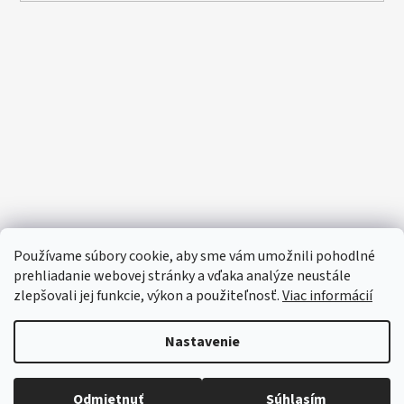
Používame súbory cookie, aby sme vám umožnili pohodlné
prehliadanie webovej stránky a vďaka analýze neustále
zlepšovali jej funkcie, výkon a použiteľnosť.
Viac informácií
Nastavenie
Odmietnuť
Súhlasím
🔴 Parfumy a vône -20%
Vytvoril Shoptet