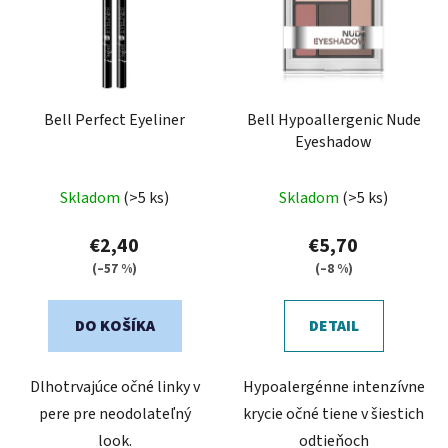
Bell Perfect Eyeliner
Bell Hypoallergenic Nude
Eyeshadow
Priemerné
Skladom
(>5 ks)
Skladom
(>5 ks)
hodnotenie
produktu
€2,40
€5,70
je
(–57 %)
(–8 %)
5,0
z
DO KOŠÍKA
DETAIL
5
hviezdičiek.
Dlhotrvajúce očné linky v
Hypoalergénne intenzívne
pere pre neodolateľný
krycie očné tiene v šiestich
look.
odtieňoch