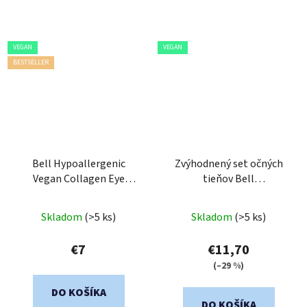
VEGAN
VEGAN
BESTSELLER
Bell Hypoallergenic
Zvýhodnený set očných
Vegan Collagen Eye
tieňov Bell
Serum
Hypoalergenic Liquid
Eyeshadow
Skladom
(>5 ks)
Skladom
(>5 ks)
€7
€11,70
(–29 %)
DO KOŠÍKA
DO KOŠÍKA