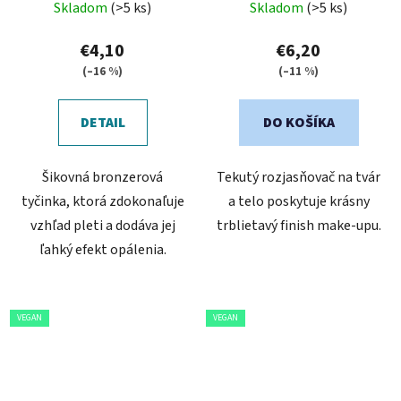
Skladom
(>5 ks)
Skladom
(>5 ks)
€4,10
€6,20
(–16 %)
(–11 %)
DETAIL
DO KOŠÍKA
Šikovná bronzerová
Tekutý rozjasňovač na tvár
tyčinka, ktorá zdokonaľuje
a telo poskytuje krásny
vzhľad pleti a dodáva jej
trblietavý finish make-upu.
ľahký efekt opálenia.
VEGAN
VEGAN