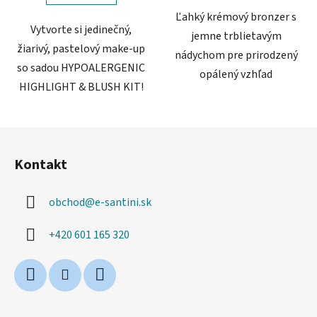
Ľahký krémový bronzer s
Vytvorte si jedinečný,
jemne trblietavým
žiarivý, pastelový make-up
nádychom pre prirodzený
so sadou HYPOALERGENIC
opálený vzhľad
HIGHLIGHT & BLUSH KIT!
Z
á
Kontakt
p
ä
obchod
@
e-santini.sk
t
i
+420 601 165 320
e