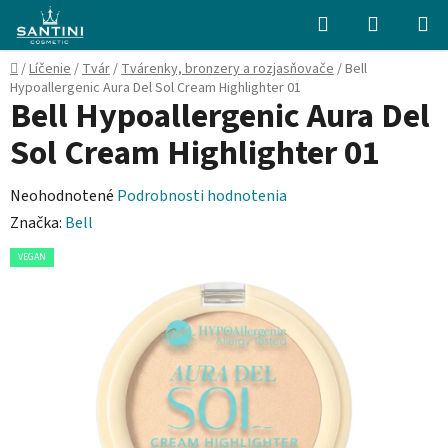
Prejsť
Hľadať
NÁKUP
na
KOŠÍK
obsah
Domov
/
Líčenie
/
Tvár
/
Tvárenky, bronzery a rozjasňovače
/
Bell
Hypoallergenic Aura Del Sol Cream Highlighter 01
Bell Hypoallergenic Aura Del
Sol Cream Highlighter 01
Priemerné
Neohodnotené
Podrobnosti hodnotenia
hodnotenie
Značka:
Bell
produktu
VEGAN
je
0,0
z
5
hviezdičiek.