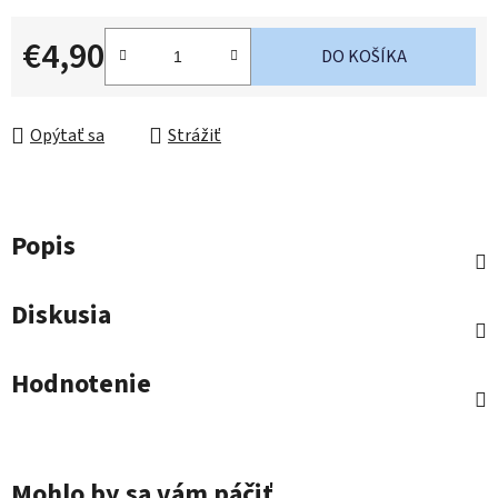
€4,90
DO KOŠÍKA
Jednotková cena:
Opýtať sa
Strážiť
Popis
Diskusia
Hodnotenie
Mohlo by sa vám páčiť