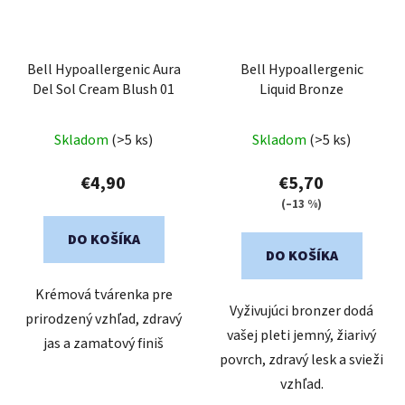
Bell Hypoallergenic Aura
Bell Hypoallergenic
Del Sol Cream Blush 01
Liquid Bronze
Skladom
(>5 ks)
Skladom
(>5 ks)
€4,90
€5,70
(–13 %)
DO KOŠÍKA
DO KOŠÍKA
Krémová tvárenka pre
Vyživujúci bronzer dodá
prirodzený vzhľad, zdravý
vašej pleti jemný, žiarivý
jas a zamatový finiš
povrch, zdravý lesk a svieži
vzhľad.