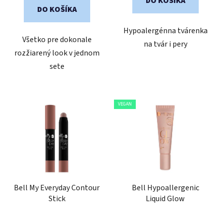
DO KOŠÍKA
DO KOŠÍKA
Hypoalergénna tvárenka
Všetko pre dokonale
na tvár i pery
rozžiarený look v jednom
sete
VEGAN
Bell My Everyday Contour
Bell Hypoallergenic
Stick
Liquid Glow