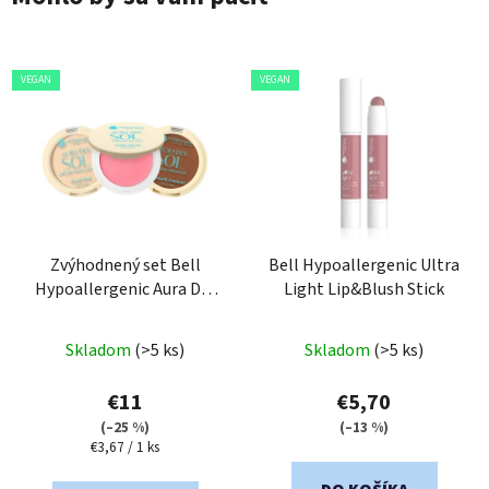
VEGAN
VEGAN
Zvýhodnený set Bell
Bell Hypoallergenic Ultra
Hypoallergenic Aura Del
Light Lip&Blush Stick
Sol
kremový bronzer,
rozjasňovač a tvárenka
Skladom
(>5 ks)
Skladom
(>5 ks)
€11
€5,70
(–25 %)
(–13 %)
Jednotková
€3,67 / 1 ks
cena: