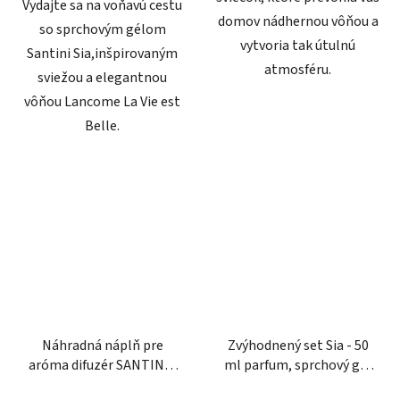
Vydajte sa na voňavú cestu
domov nádhernou vôňou a
so sprchovým gélom
vytvoria tak útulnú
Santini Sia,inšpirovaným
atmosféru.
sviežou a elegantnou
vôňou Lancome La Vie est
Belle.
Náhradná náplň pre
Zvýhodnený set Sia - 50
aróma difuzér SANTINI -
ml parfum, sprchový gél
Sia
& aróma difuzér