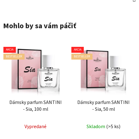
Mohlo by sa vám páčiť
AKCIA
AKCIA
BESTSELLER
BESTSELLER
Dámsky parfum SANTINI
Dámsky parfum SANTINI
- Sia, 100 ml
- Sia, 50 ml
Priemerné
Priemerné
Vypredané
Skladom
(>5 ks)
hodnotenie
hodnotenie
produktu
produktu