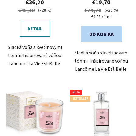
€36,20
€19,70
je
je
€45,30
€24,70
(–20 %)
(–20 %)
5,0
5,0
Jednotková
€0,39 / 1 ml
cena:
z
z
DETAIL
5
5
DO KOŠÍKA
hviezdičiek.
hviezdičiek.
Sladká vôňa s kvetinovými
Sladká vôňa s kvetinovými
tónmi. Inšpirované vôňou
tónmi. Inšpirované vôňou
Lancôme La Vie Est Belle.
Lancôme La Vie Est Belle.
AKCIA
BESTSELLER