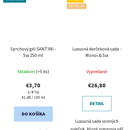
BESTSELLER
Sprchový gél SANTINI -
Luxusná darčeková sada -
Sia 250 ml
Monoï & Sia
Priemerné
Priemerné
Skladom
(>5 ks)
Vypredané
hodnotenie
hodnotenie
produktu
produktu
€3,70
€26,80
je
je
(–9 %)
Jednotková
€1,48 / 100 ml
5,0
5,0
cena:
DETAIL
z
z
5
5
DO KOŠÍKA
Luxusná sada vonných
hviezdičiek.
hviezdičiek.
sviečok, ktoré prevonia váš