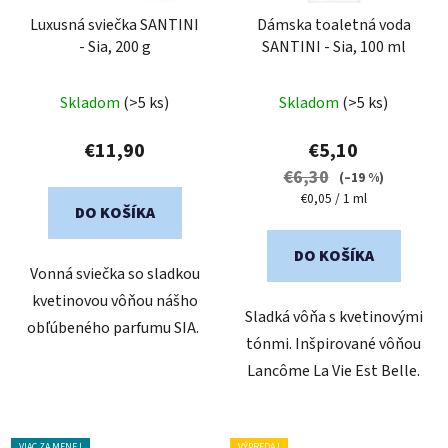
Luxusná sviečka SANTINI
Dámska toaletná voda
- Sia, 200 g
SANTINI - Sia, 100 ml
Skladom
(>5 ks)
Skladom
(>5 ks)
€11,90
€5,10
€6,30
(–19 %)
Jednotková
€0,05 / 1 ml
DO KOŠÍKA
cena:
DO KOŠÍKA
Vonná sviečka so sladkou
kvetinovou vôňou nášho
Sladká vôňa s kvetinovými
obľúbeného parfumu SIA.
tónmi. Inšpirované vôňou
Lancôme La Vie Est Belle.
VIAC ZA MENEJ
VÝPREDAJ