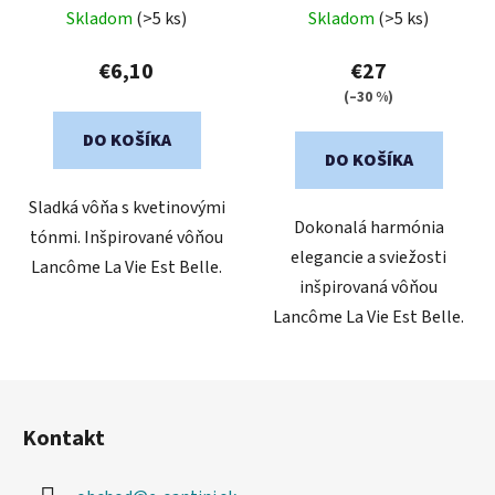
Skladom
(>5 ks)
Skladom
(>5 ks)
€6,10
€27
(–30 %)
DO KOŠÍKA
DO KOŠÍKA
Sladká vôňa s kvetinovými
Dokonalá harmónia
tónmi. Inšpirované vôňou
elegancie a sviežosti
Lancôme La Vie Est Belle.
inšpirovaná vôňou
Lancôme La Vie Est Belle.
Z
á
Kontakt
p
ä