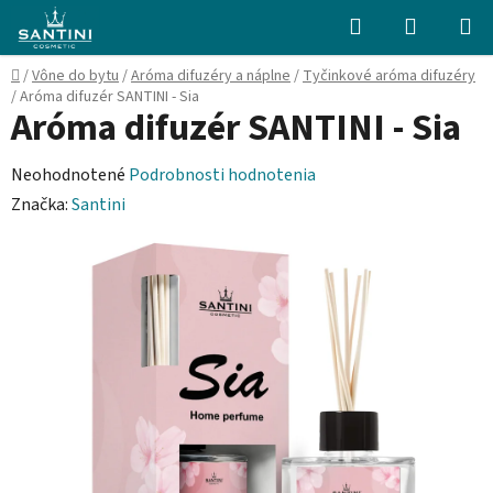
Prejsť
Hľadať
NÁKUP
na
KOŠÍK
obsah
Domov
/
Vône do bytu
/
Aróma difuzéry a náplne
/
Tyčinkové aróma difuzéry
/
Aróma difuzér SANTINI - Sia
Aróma difuzér SANTINI - Sia
Priemerné
Neohodnotené
Podrobnosti hodnotenia
hodnotenie
Značka:
Santini
produktu
je
0,0
z
5
hviezdičiek.