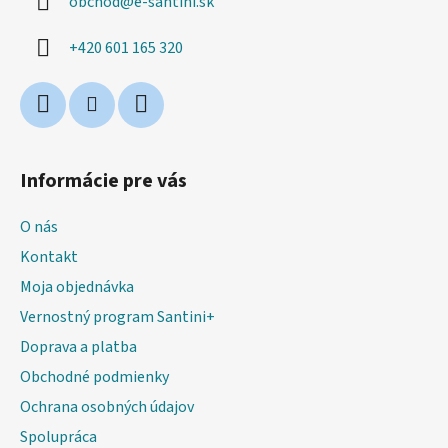
obchod
@
e-santini.sk
t
i
+420 601 165 320
e
Informácie pre vás
O nás
Kontakt
Moja objednávka
Vernostný program Santini+
Doprava a platba
Obchodné podmienky
Ochrana osobných údajov
Spolupráca