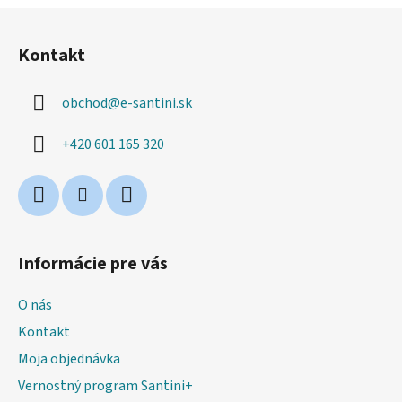
Z
á
Kontakt
p
ä
obchod
@
e-santini.sk
t
i
+420 601 165 320
e
Informácie pre vás
O nás
Kontakt
Moja objednávka
Vernostný program Santini+