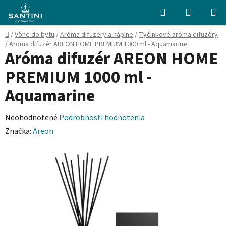
Prejsť
Hľadať
NÁKUP
na
KOŠÍK
obsah
Domov
/
Vône do bytu
/
Aróma difuzéry a náplne
/
Tyčinkové aróma difuzéry
/
Aróma difuzér AREON HOME PREMIUM 1000 ml - Aquamarine
Aróma difuzér AREON HOME
PREMIUM 1000 ml -
Aquamarine
Priemerné
Neohodnotené
Podrobnosti hodnotenia
hodnotenie
Značka:
Areon
produktu
je
0,0
z
5
hviezdičiek.