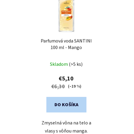
Parfumová voda SANTINI
100 ml - Mango
Skladom
(>5 ks)
€5,10
€6,30
(–19 %)
DO KOŠÍKA
Zmyselná vôna na telo a
vlasy s vôňou manga.