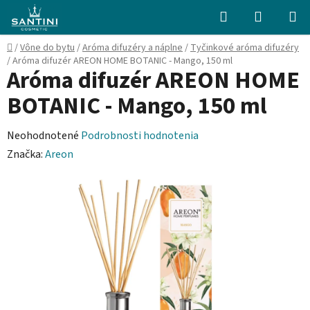
Prejsť
Hľadať
NÁKUP
na
KOŠÍK
obsah
Domov
/
Vône do bytu
/
Aróma difuzéry a náplne
/
Tyčinkové aróma difuzéry
/
Aróma difuzér AREON HOME BOTANIC - Mango, 150 ml
Aróma difuzér AREON HOME
BOTANIC - Mango, 150 ml
Priemerné
Neohodnotené
Podrobnosti hodnotenia
hodnotenie
Značka:
Areon
produktu
je
0,0
z
5
hviezdičiek.