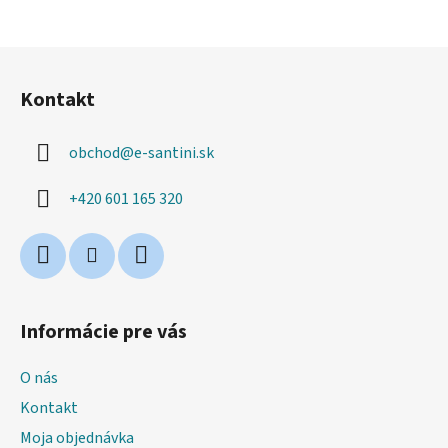
Z
á
Kontakt
p
ä
obchod
@
e-santini.sk
t
i
+420 601 165 320
e
Informácie pre vás
O nás
Kontakt
Moja objednávka